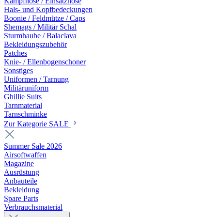
Kampfhose / Einsatzhose
Hals- und Kopfbedeckungen
Boonie / Feldmütze / Caps
Shemags / Militär Schal
Sturmhaube / Balaclava
Bekleidungszubehör
Patches
Knie- / Ellenbogenschoner
Sonstiges
Uniformen / Tarnung
Militäruniform
Ghillie Suits
Tarnmaterial
Tarnschminke
Zur Kategorie SALE
Summer Sale 2026
Airsoftwaffen
Magazine
Ausrüstung
Anbauteile
Bekleidung
Spare Parts
Verbrauchsmaterial