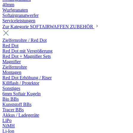
40mm
Wurfgranaten
Softairgranatwerfer
Serviceleistungen
Zur Kategorie SOFTAIRWAFFEN ZUBEHÖR
Zielfernrohre / Red Dot
Red Dot
Red Dot mit Vergrößerung
Red Dot + Magnifier Sets
Magnifier
Zielfernrohre
Montagen
Red Dot Erhöhung / Riser
Killflash / Protektor
Sonstiges
6mm Softair Kugeln
Bio BBs
Kunststoff BBs
Tracer BBs
Akkus / Ladegeräte
LiPo
NiMH
Li-Ion