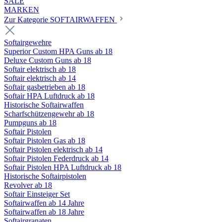
SALE
MARKEN
Zur Kategorie SOFTAIRWAFFEN
Softairgewehre
Superior Custom HPA Guns ab 18
Deluxe Custom Guns ab 18
Softair elektrisch ab 18
Softair elektrisch ab 14
Softair gasbetrieben ab 18
Softair HPA Luftdruck ab 18
Historische Softairwaffen
Scharfschützengewehr ab 18
Pumpguns ab 18
Softair Pistolen
Softair Pistolen Gas ab 18
Softair Pistolen elektrisch ab 14
Softair Pistolen Federdruck ab 14
Softair Pistolen HPA Luftdruck ab 18
Historische Softairpistolen
Revolver ab 18
Softair Einsteiger Set
Softairwaffen ab 14 Jahre
Softairwaffen ab 18 Jahre
Softairgranaten