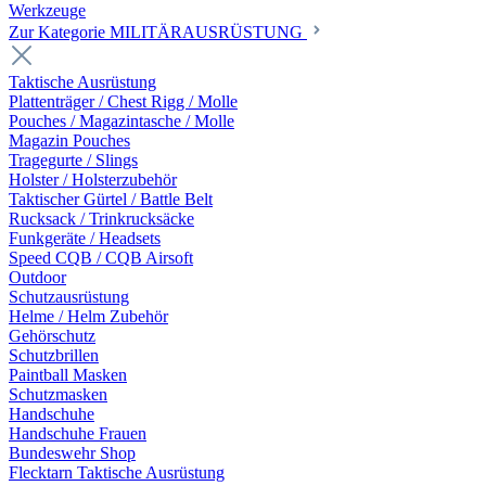
Werkzeuge
Zur Kategorie MILITÄRAUSRÜSTUNG
Taktische Ausrüstung
Plattenträger / Chest Rigg / Molle
Pouches / Magazintasche / Molle
Magazin Pouches
Tragegurte / Slings
Holster / Holsterzubehör
Taktischer Gürtel / Battle Belt
Rucksack / Trinkrucksäcke
Funkgeräte / Headsets
Speed CQB / CQB Airsoft
Outdoor
Schutzausrüstung
Helme / Helm Zubehör
Gehörschutz
Schutzbrillen
Paintball Masken
Schutzmasken
Handschuhe
Handschuhe Frauen
Bundeswehr Shop
Flecktarn Taktische Ausrüstung