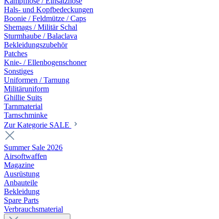
Kampfhose / Einsatzhose
Hals- und Kopfbedeckungen
Boonie / Feldmütze / Caps
Shemags / Militär Schal
Sturmhaube / Balaclava
Bekleidungszubehör
Patches
Knie- / Ellenbogenschoner
Sonstiges
Uniformen / Tarnung
Militäruniform
Ghillie Suits
Tarnmaterial
Tarnschminke
Zur Kategorie SALE
Summer Sale 2026
Airsoftwaffen
Magazine
Ausrüstung
Anbauteile
Bekleidung
Spare Parts
Verbrauchsmaterial