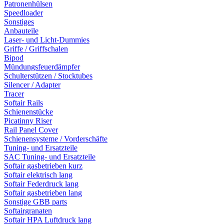
Patronenhülsen
Speedloader
Sonstiges
Anbauteile
Laser- und Licht-Dummies
Griffe / Griffschalen
Bipod
Mündungsfeuerdämpfer
Schulterstützen / Stocktubes
Silencer / Adapter
Tracer
Softair Rails
Schienenstücke
Picatinny Riser
Rail Panel Cover
Schienensysteme / Vorderschäfte
Tuning- und Ersatzteile
SAC Tuning- und Ersatzteile
Softair gasbetrieben kurz
Softair elektrisch lang
Softair Federdruck lang
Softair gasbetrieben lang
Sonstige GBB parts
Softairgranaten
Softair HPA Luftdruck lang