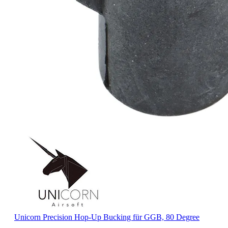
Unicorn Precision Hop-Up Bucking für GGB, 80 Degree