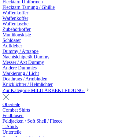
Flecktarn Uniformen
Flecktarn Tarnung / Ghillie
Waffenkoffer
Waffenkoffer
Waffentasche
Zubehörkoffer
Munitionskiste
Schlösser
Aufkleber
Dummy / Attrappe
Nachtsichtgerät Dummy
Messer / Axt Dummy
Andere Dummies
Markierung / Licht
Deathrags / Armbinden
Knicklichter / Helmlichter
Zur Kategorie MILITÄRBEKLEIDUNG
Oberteile
Combat Shirts
Feldblusen
Feldjacken / Soft Shell / Fleece
T-Shirts
Unterteile