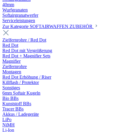
40mm
Wurfgranaten
Softairgranatwerfer
Serviceleistungen
Zur Kategorie SOFTAIRWAFFEN ZUBEHÖR
Zielfernrohre / Red Dot
Red Dot
Red Dot mit Vergrößerung
Red Dot + Magnifier Sets
Magnifier
Zielfernrohre
Montagen
Red Dot Erhöhung / Riser
Killflash / Protektor
Sonstiges
6mm Softair Kugeln
Bio BBs
Kunststoff BBs
Tracer BBs
Akkus / Ladegeräte
LiPo
NiMH
Li-Ion