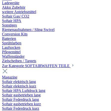
Ladegeräte
Akku Zubehör
weitere Antriebsmittel
Softair Gas/ CO2
Softair HPA
Sonstiges
Riemenaufnahmen / Sling Swivel
Conversion Kits
Batterien
Sprühfarben
Laufsocken
Pflegemittel
Waffenständer
Zielscheiben / Targets
Zur Kategorie SOFTAIRWAFFEN TEILE
Magazine
Softair elektrisch lang
Softair elektrisch kurz
Softair HPA Luftdruck lang
Softair gasbetrieben lang
Softair Federdruck lang
Softair gasbetrieben kurz
Softair Federdruck kurz