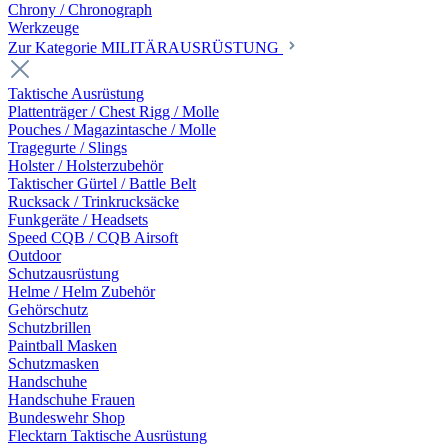
Chrony / Chronograph
Werkzeuge
Zur Kategorie MILITÄRAUSRÜSTUNG
Taktische Ausrüstung
Plattenträger / Chest Rigg / Molle
Pouches / Magazintasche / Molle
Tragegurte / Slings
Holster / Holsterzubehör
Taktischer Gürtel / Battle Belt
Rucksack / Trinkrucksäcke
Funkgeräte / Headsets
Speed CQB / CQB Airsoft
Outdoor
Schutzausrüstung
Helme / Helm Zubehör
Gehörschutz
Schutzbrillen
Paintball Masken
Schutzmasken
Handschuhe
Handschuhe Frauen
Bundeswehr Shop
Flecktarn Taktische Ausrüstung