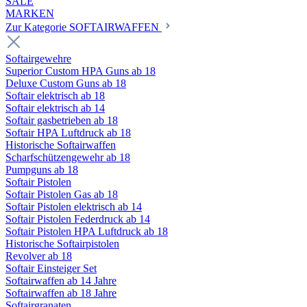
SALE
MARKEN
Zur Kategorie SOFTAIRWAFFEN
Softairgewehre
Superior Custom HPA Guns ab 18
Deluxe Custom Guns ab 18
Softair elektrisch ab 18
Softair elektrisch ab 14
Softair gasbetrieben ab 18
Softair HPA Luftdruck ab 18
Historische Softairwaffen
Scharfschützengewehr ab 18
Pumpguns ab 18
Softair Pistolen
Softair Pistolen Gas ab 18
Softair Pistolen elektrisch ab 14
Softair Pistolen Federdruck ab 14
Softair Pistolen HPA Luftdruck ab 18
Historische Softairpistolen
Revolver ab 18
Softair Einsteiger Set
Softairwaffen ab 14 Jahre
Softairwaffen ab 18 Jahre
Softairgranaten