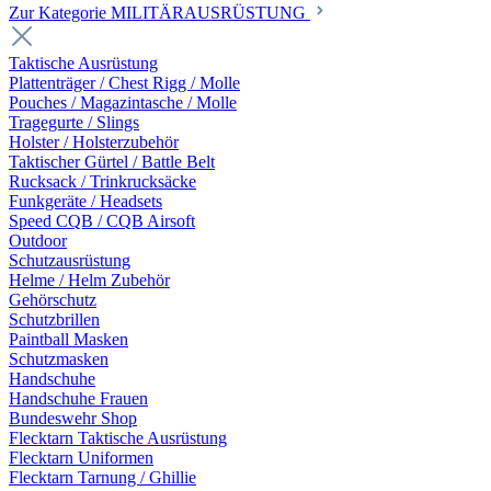
Zur Kategorie MILITÄRAUSRÜSTUNG
Taktische Ausrüstung
Plattenträger / Chest Rigg / Molle
Pouches / Magazintasche / Molle
Tragegurte / Slings
Holster / Holsterzubehör
Taktischer Gürtel / Battle Belt
Rucksack / Trinkrucksäcke
Funkgeräte / Headsets
Speed CQB / CQB Airsoft
Outdoor
Schutzausrüstung
Helme / Helm Zubehör
Gehörschutz
Schutzbrillen
Paintball Masken
Schutzmasken
Handschuhe
Handschuhe Frauen
Bundeswehr Shop
Flecktarn Taktische Ausrüstung
Flecktarn Uniformen
Flecktarn Tarnung / Ghillie