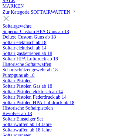
SALE
MARKEN
Zur Kategorie SOFTAIRWAFFEN
Softairgewehre
Superior Custom HPA Guns ab 18
Deluxe Custom Guns ab 18
Softair elektrisch ab 18
Softair elektrisch ab 14
Softair gasbetrieben ab 18
Softair HPA Luftdruck ab 18
Historische Softairwaffen
Scharfschützengewehr ab 18
Pumpguns ab 18
Softair Pistolen
Softair Pistolen Gas ab 18
Softair Pistolen elektrisch ab 14
Softair Pistolen Federdruck ab 14
Softair Pistolen HPA Luftdruck ab 18
Historische Softairpistolen
Revolver ab 18
Softair Einsteiger Set
Softairwaffen ab 14 Jahre
Softairwaffen ab 18 Jahre
Softairgranaten