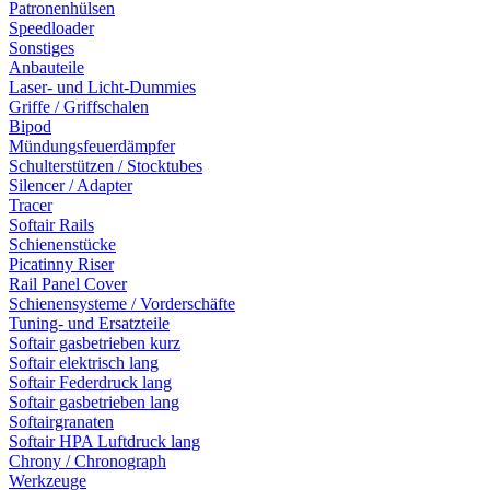
Patronenhülsen
Speedloader
Sonstiges
Anbauteile
Laser- und Licht-Dummies
Griffe / Griffschalen
Bipod
Mündungsfeuerdämpfer
Schulterstützen / Stocktubes
Silencer / Adapter
Tracer
Softair Rails
Schienenstücke
Picatinny Riser
Rail Panel Cover
Schienensysteme / Vorderschäfte
Tuning- und Ersatzteile
Softair gasbetrieben kurz
Softair elektrisch lang
Softair Federdruck lang
Softair gasbetrieben lang
Softairgranaten
Softair HPA Luftdruck lang
Chrony / Chronograph
Werkzeuge