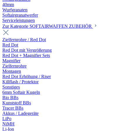
40mm
Wurfgranaten
Softairgranatwerfer
Serviceleistungen
Zur Kategorie SOFTAIRWAFFEN ZUBEHÖR
Zielfernrohre / Red Dot
Red Dot
Red Dot mit Vergrößerung
Red Dot + Magnifier Sets
Magnifier
Zielfernrohre
Montagen
Red Dot Erhöhung / Riser
Killflash / Protektor
Sonstiges
6mm Softair Kugeln
Bio BBs
Kunststoff BBs
Tracer BBs
Akkus / Ladegeräte
LiPo
NiMH
Li-Ion