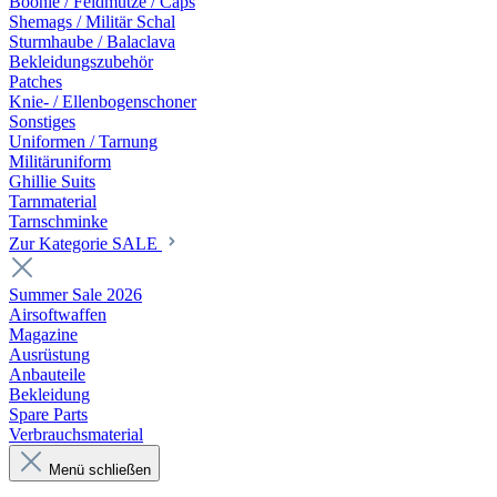
Boonie / Feldmütze / Caps
Shemags / Militär Schal
Sturmhaube / Balaclava
Bekleidungszubehör
Patches
Knie- / Ellenbogenschoner
Sonstiges
Uniformen / Tarnung
Militäruniform
Ghillie Suits
Tarnmaterial
Tarnschminke
Zur Kategorie SALE
Summer Sale 2026
Airsoftwaffen
Magazine
Ausrüstung
Anbauteile
Bekleidung
Spare Parts
Verbrauchsmaterial
Menü schließen