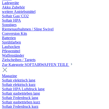
Ladegeräte
Akku Zubehör
weitere Antriebsmittel
Softair Gas/ CO2
Softair HPA
Sonstiges
Riemenaufnahmen / Sling Swivel
Conversion Kits
Batterien
Sprühfarben
Laufsocken
Pflegemittel
Waffenständer
Zielscheiben / Targets
Zur Kategorie SOFTAIRWAFFEN TEILE
Magazine
Softair elektrisch lang
Softair elektrisch kurz
Softair HPA Luftdruck lang
Softair gasbetrieben lang
Softair Federdruck lang
Softair gasbetrieben kurz
Softair Federdruck kurz