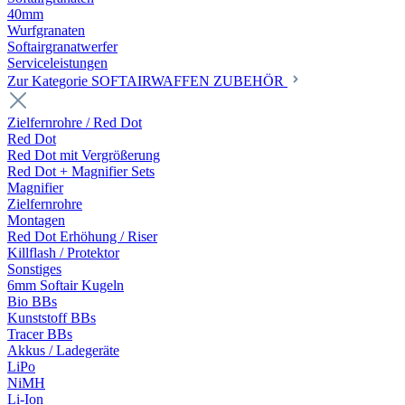
40mm
Wurfgranaten
Softairgranatwerfer
Serviceleistungen
Zur Kategorie SOFTAIRWAFFEN ZUBEHÖR
Zielfernrohre / Red Dot
Red Dot
Red Dot mit Vergrößerung
Red Dot + Magnifier Sets
Magnifier
Zielfernrohre
Montagen
Red Dot Erhöhung / Riser
Killflash / Protektor
Sonstiges
6mm Softair Kugeln
Bio BBs
Kunststoff BBs
Tracer BBs
Akkus / Ladegeräte
LiPo
NiMH
Li-Ion