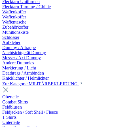
Flecktarn Uniformen
Flecktarn Tarnung / Ghillie
Waffenkoffer
Waffenkoffer
Waffentasche
Zubehörkoffer
Munitionskiste
Schlösser
Aufkleber
Dummy / Attrappe
Nachtsichtgerät Dummy
Messer / Axt Dummy
Andere Dummies
Markierung / Licht
Deathrags / Armbinden
Knicklichter / Helmlichter
Zur Kategorie MILITÄRBEKLEIDUNG
Oberteile
Combat Shirts
Feldblusen
Feldjacken / Soft Shell / Fleece
T-Shirts
Unterteile