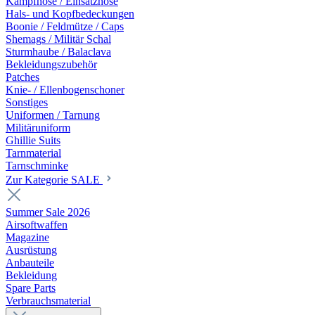
Kampfhose / Einsatzhose
Hals- und Kopfbedeckungen
Boonie / Feldmütze / Caps
Shemags / Militär Schal
Sturmhaube / Balaclava
Bekleidungszubehör
Patches
Knie- / Ellenbogenschoner
Sonstiges
Uniformen / Tarnung
Militäruniform
Ghillie Suits
Tarnmaterial
Tarnschminke
Zur Kategorie SALE
Summer Sale 2026
Airsoftwaffen
Magazine
Ausrüstung
Anbauteile
Bekleidung
Spare Parts
Verbrauchsmaterial