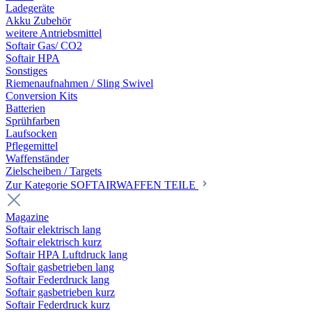
Ladegeräte
Akku Zubehör
weitere Antriebsmittel
Softair Gas/ CO2
Softair HPA
Sonstiges
Riemenaufnahmen / Sling Swivel
Conversion Kits
Batterien
Sprühfarben
Laufsocken
Pflegemittel
Waffenständer
Zielscheiben / Targets
Zur Kategorie SOFTAIRWAFFEN TEILE
Magazine
Softair elektrisch lang
Softair elektrisch kurz
Softair HPA Luftdruck lang
Softair gasbetrieben lang
Softair Federdruck lang
Softair gasbetrieben kurz
Softair Federdruck kurz