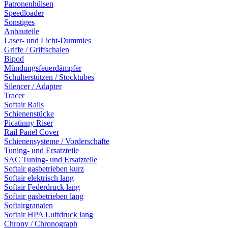
Patronenhülsen
Speedloader
Sonstiges
Anbauteile
Laser- und Licht-Dummies
Griffe / Griffschalen
Bipod
Mündungsfeuerdämpfer
Schulterstützen / Stocktubes
Silencer / Adapter
Tracer
Softair Rails
Schienenstücke
Picatinny Riser
Rail Panel Cover
Schienensysteme / Vorderschäfte
Tuning- und Ersatzteile
SAC Tuning- und Ersatzteile
Softair gasbetrieben kurz
Softair elektrisch lang
Softair Federdruck lang
Softair gasbetrieben lang
Softairgranaten
Softair HPA Luftdruck lang
Chrony / Chronograph