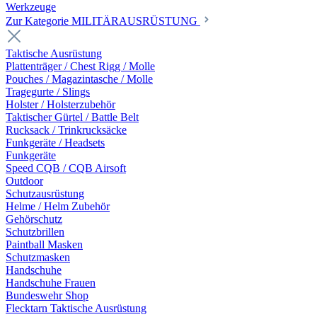
Werkzeuge
Zur Kategorie MILITÄRAUSRÜSTUNG
Taktische Ausrüstung
Plattenträger / Chest Rigg / Molle
Pouches / Magazintasche / Molle
Tragegurte / Slings
Holster / Holsterzubehör
Taktischer Gürtel / Battle Belt
Rucksack / Trinkrucksäcke
Funkgeräte / Headsets
Funkgeräte
Speed CQB / CQB Airsoft
Outdoor
Schutzausrüstung
Helme / Helm Zubehör
Gehörschutz
Schutzbrillen
Paintball Masken
Schutzmasken
Handschuhe
Handschuhe Frauen
Bundeswehr Shop
Flecktarn Taktische Ausrüstung