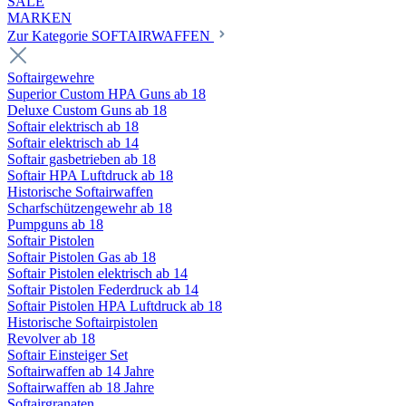
SALE
MARKEN
Zur Kategorie SOFTAIRWAFFEN
Softairgewehre
Superior Custom HPA Guns ab 18
Deluxe Custom Guns ab 18
Softair elektrisch ab 18
Softair elektrisch ab 14
Softair gasbetrieben ab 18
Softair HPA Luftdruck ab 18
Historische Softairwaffen
Scharfschützengewehr ab 18
Pumpguns ab 18
Softair Pistolen
Softair Pistolen Gas ab 18
Softair Pistolen elektrisch ab 14
Softair Pistolen Federdruck ab 14
Softair Pistolen HPA Luftdruck ab 18
Historische Softairpistolen
Revolver ab 18
Softair Einsteiger Set
Softairwaffen ab 14 Jahre
Softairwaffen ab 18 Jahre
Softairgranaten