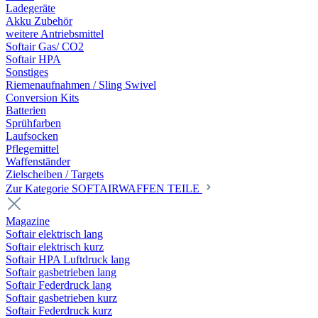
Ladegeräte
Akku Zubehör
weitere Antriebsmittel
Softair Gas/ CO2
Softair HPA
Sonstiges
Riemenaufnahmen / Sling Swivel
Conversion Kits
Batterien
Sprühfarben
Laufsocken
Pflegemittel
Waffenständer
Zielscheiben / Targets
Zur Kategorie SOFTAIRWAFFEN TEILE
Magazine
Softair elektrisch lang
Softair elektrisch kurz
Softair HPA Luftdruck lang
Softair gasbetrieben lang
Softair Federdruck lang
Softair gasbetrieben kurz
Softair Federdruck kurz