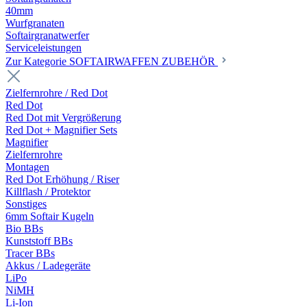
40mm
Wurfgranaten
Softairgranatwerfer
Serviceleistungen
Zur Kategorie SOFTAIRWAFFEN ZUBEHÖR
Zielfernrohre / Red Dot
Red Dot
Red Dot mit Vergrößerung
Red Dot + Magnifier Sets
Magnifier
Zielfernrohre
Montagen
Red Dot Erhöhung / Riser
Killflash / Protektor
Sonstiges
6mm Softair Kugeln
Bio BBs
Kunststoff BBs
Tracer BBs
Akkus / Ladegeräte
LiPo
NiMH
Li-Ion