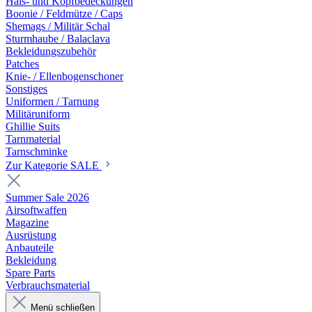
Hals- und Kopfbedeckungen
Boonie / Feldmütze / Caps
Shemags / Militär Schal
Sturmhaube / Balaclava
Bekleidungszubehör
Patches
Knie- / Ellenbogenschoner
Sonstiges
Uniformen / Tarnung
Militäruniform
Ghillie Suits
Tarnmaterial
Tarnschminke
Zur Kategorie SALE
Summer Sale 2026
Airsoftwaffen
Magazine
Ausrüstung
Anbauteile
Bekleidung
Spare Parts
Verbrauchsmaterial
Menü schließen