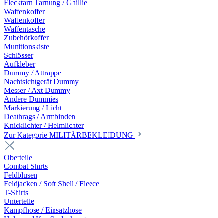
Flecktarn Tarnung / Ghillie
Waffenkoffer
Waffenkoffer
Waffentasche
Zubehörkoffer
Munitionskiste
Schlösser
Aufkleber
Dummy / Attrappe
Nachtsichtgerät Dummy
Messer / Axt Dummy
Andere Dummies
Markierung / Licht
Deathrags / Armbinden
Knicklichter / Helmlichter
Zur Kategorie MILITÄRBEKLEIDUNG
Oberteile
Combat Shirts
Feldblusen
Feldjacken / Soft Shell / Fleece
T-Shirts
Unterteile
Kampfhose / Einsatzhose