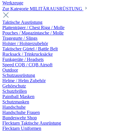
Werkzeuge
Zur Kategorie MILITÄRAUSRÜSTUNG
Taktische Ausrüstung
Plattenträger / Chest Rigg / Molle
Pouches / Magazintasche / Molle
Tragegurte / Slings
Holster / Holsterzubehör
Taktischer Gürtel / Battle Belt
Rucksack / Trinkrucksäcke
Funkgeräte / Headsets
Speed CQB / CQB Airsoft
Outdoor
Schutzausrüstung
Helme / Helm Zubehör
Gehörschutz
Schutzbrillen
Paintball Masken
Schutzmasken
Handschuhe
Handschuhe Frauen
Bundeswehr Shop
Flecktarn Taktische Ausrüstung
Flecktarn Uniformen