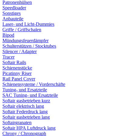
Patronenhülsen
Speedloader
Sonstiges
Anbauteile
Laser- und Licht-Dummies
Griffe / Griffschalen
Bipod
Mündungsfeuerdämpfer
Schulterstützen / Stocktubes
Silencer / Adapter
Tracer
Softair Rails
Schienenstücke
Picatinny Riser
Rail Panel Cover
Schienensysteme / Vorderschäfte
Tuning- und Ersatzteile
SAC Tuning- und Ersatzteile
Softair gasbetrieben kurz
Softair elektrisch lang
Softair Federdruck lang
Softair gasbetrieben lang
Softairgranaten
Softair HPA Luftdruck lang
Chrony / Chronograph