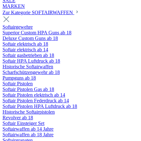
SALE
MARKEN
Zur Kategorie SOFTAIRWAFFEN
Softairgewehre
Superior Custom HPA Guns ab 18
Deluxe Custom Guns ab 18
Softair elektrisch ab 18
Softair elektrisch ab 14
Softair gasbetrieben ab 18
Softair HPA Luftdruck ab 18
Historische Softairwaffen
Scharfschützengewehr ab 18
Pumpguns ab 18
Softair Pistolen
Softair Pistolen Gas ab 18
Softair Pistolen elektrisch ab 14
Softair Pistolen Federdruck ab 14
Softair Pistolen HPA Luftdruck ab 18
Historische Softairpistolen
Revolver ab 18
Softair Einsteiger Set
Softairwaffen ab 14 Jahre
Softairwaffen ab 18 Jahre
Softairgranaten