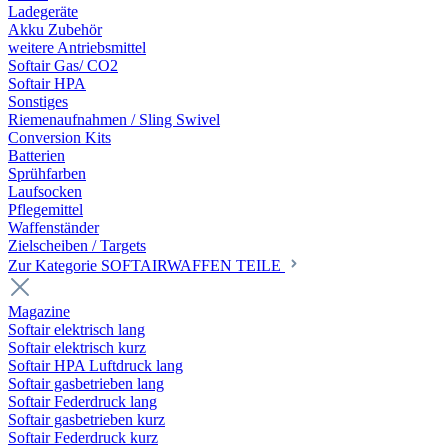
Ladegeräte
Akku Zubehör
weitere Antriebsmittel
Softair Gas/ CO2
Softair HPA
Sonstiges
Riemenaufnahmen / Sling Swivel
Conversion Kits
Batterien
Sprühfarben
Laufsocken
Pflegemittel
Waffenständer
Zielscheiben / Targets
Zur Kategorie SOFTAIRWAFFEN TEILE
Magazine
Softair elektrisch lang
Softair elektrisch kurz
Softair HPA Luftdruck lang
Softair gasbetrieben lang
Softair Federdruck lang
Softair gasbetrieben kurz
Softair Federdruck kurz