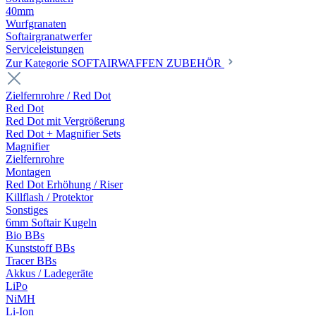
40mm
Wurfgranaten
Softairgranatwerfer
Serviceleistungen
Zur Kategorie SOFTAIRWAFFEN ZUBEHÖR
Zielfernrohre / Red Dot
Red Dot
Red Dot mit Vergrößerung
Red Dot + Magnifier Sets
Magnifier
Zielfernrohre
Montagen
Red Dot Erhöhung / Riser
Killflash / Protektor
Sonstiges
6mm Softair Kugeln
Bio BBs
Kunststoff BBs
Tracer BBs
Akkus / Ladegeräte
LiPo
NiMH
Li-Ion