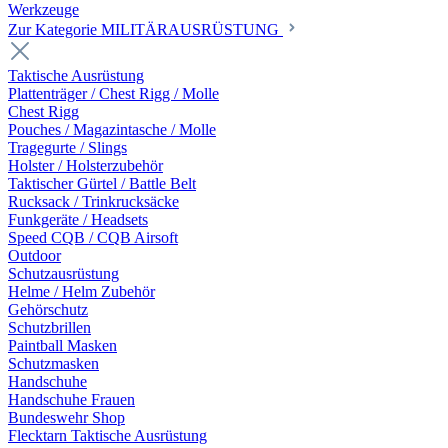
Werkzeuge
Zur Kategorie MILITÄRAUSRÜSTUNG
Taktische Ausrüstung
Plattenträger / Chest Rigg / Molle
Chest Rigg
Pouches / Magazintasche / Molle
Tragegurte / Slings
Holster / Holsterzubehör
Taktischer Gürtel / Battle Belt
Rucksack / Trinkrucksäcke
Funkgeräte / Headsets
Speed CQB / CQB Airsoft
Outdoor
Schutzausrüstung
Helme / Helm Zubehör
Gehörschutz
Schutzbrillen
Paintball Masken
Schutzmasken
Handschuhe
Handschuhe Frauen
Bundeswehr Shop
Flecktarn Taktische Ausrüstung