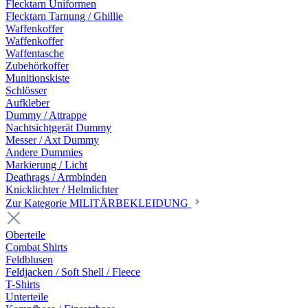
Flecktarn Uniformen
Flecktarn Tarnung / Ghillie
Waffenkoffer
Waffenkoffer
Waffentasche
Zubehörkoffer
Munitionskiste
Schlösser
Aufkleber
Dummy / Attrappe
Nachtsichtgerät Dummy
Messer / Axt Dummy
Andere Dummies
Markierung / Licht
Deathrags / Armbinden
Knicklichter / Helmlichter
Zur Kategorie MILITÄRBEKLEIDUNG
Oberteile
Combat Shirts
Feldblusen
Feldjacken / Soft Shell / Fleece
T-Shirts
Unterteile