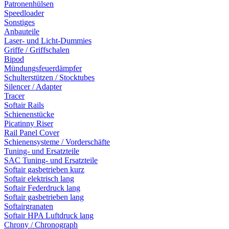
Patronenhülsen
Speedloader
Sonstiges
Anbauteile
Laser- und Licht-Dummies
Griffe / Griffschalen
Bipod
Mündungsfeuerdämpfer
Schulterstützen / Stocktubes
Silencer / Adapter
Tracer
Softair Rails
Schienenstücke
Picatinny Riser
Rail Panel Cover
Schienensysteme / Vorderschäfte
Tuning- und Ersatzteile
SAC Tuning- und Ersatzteile
Softair gasbetrieben kurz
Softair elektrisch lang
Softair Federdruck lang
Softair gasbetrieben lang
Softairgranaten
Softair HPA Luftdruck lang
Chrony / Chronograph