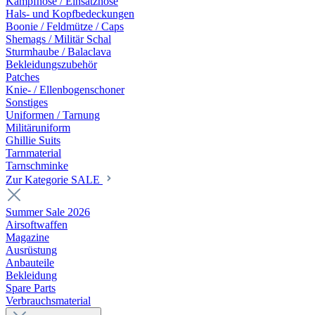
Kampfhose / Einsatzhose
Hals- und Kopfbedeckungen
Boonie / Feldmütze / Caps
Shemags / Militär Schal
Sturmhaube / Balaclava
Bekleidungszubehör
Patches
Knie- / Ellenbogenschoner
Sonstiges
Uniformen / Tarnung
Militäruniform
Ghillie Suits
Tarnmaterial
Tarnschminke
Zur Kategorie SALE
Summer Sale 2026
Airsoftwaffen
Magazine
Ausrüstung
Anbauteile
Bekleidung
Spare Parts
Verbrauchsmaterial