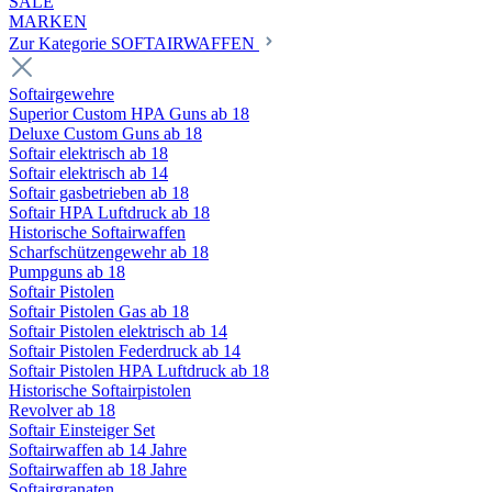
SALE
MARKEN
Zur Kategorie SOFTAIRWAFFEN
Softairgewehre
Superior Custom HPA Guns ab 18
Deluxe Custom Guns ab 18
Softair elektrisch ab 18
Softair elektrisch ab 14
Softair gasbetrieben ab 18
Softair HPA Luftdruck ab 18
Historische Softairwaffen
Scharfschützengewehr ab 18
Pumpguns ab 18
Softair Pistolen
Softair Pistolen Gas ab 18
Softair Pistolen elektrisch ab 14
Softair Pistolen Federdruck ab 14
Softair Pistolen HPA Luftdruck ab 18
Historische Softairpistolen
Revolver ab 18
Softair Einsteiger Set
Softairwaffen ab 14 Jahre
Softairwaffen ab 18 Jahre
Softairgranaten