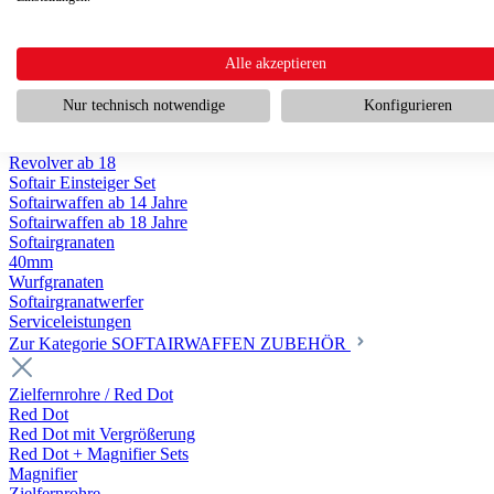
Scharfschützengewehr ab 18
Pumpguns ab 18
Softair Pistolen
Softair Pistolen Gas ab 18
Alle akzeptieren
Softair Pistolen elektrisch ab 14
Softair Pistolen Federdruck ab 14
Nur technisch notwendige
Konfigurieren
Softair Pistolen HPA Luftdruck ab 18
Historische Softairpistolen
Revolver ab 18
Softair Einsteiger Set
Softairwaffen ab 14 Jahre
Softairwaffen ab 18 Jahre
Softairgranaten
40mm
Wurfgranaten
Softairgranatwerfer
Serviceleistungen
Zur Kategorie SOFTAIRWAFFEN ZUBEHÖR
Zielfernrohre / Red Dot
Red Dot
Red Dot mit Vergrößerung
Red Dot + Magnifier Sets
Magnifier
Zielfernrohre