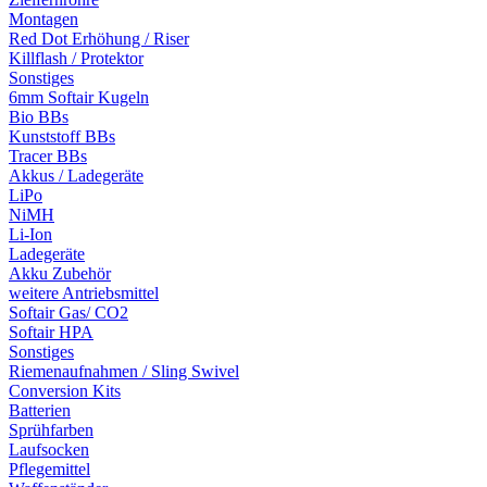
Montagen
Red Dot Erhöhung / Riser
Killflash / Protektor
Sonstiges
6mm Softair Kugeln
Bio BBs
Kunststoff BBs
Tracer BBs
Akkus / Ladegeräte
LiPo
NiMH
Li-Ion
Ladegeräte
Akku Zubehör
weitere Antriebsmittel
Softair Gas/ CO2
Softair HPA
Sonstiges
Riemenaufnahmen / Sling Swivel
Conversion Kits
Batterien
Sprühfarben
Laufsocken
Pflegemittel