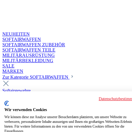
NEUHEITEN
SOFTAIRWAFFEN
SOFTAIRWAFFEN ZUBEHÖR
SOFTAIRWAFFEN TEILE
MILITÄRAUSRÜSTUNG
MILITÄRBEKLEIDUNG
SALE
MARKEN
Zur Kategorie SOFTAIRWAFFEN
Softairgewehre
Superior Custom HPA Guns ab 18
Datenschutzbestim
Deluxe Custom Guns ab 18
Softair elektrisch ab 18
Wir verwenden Cookies
Softair elektrisch ab 14
Softair gasbetrieben ab 18
Wir können diese zur Analyse unserer Besucherdaten platzieren, um unsere Webseite zu
verbessern, personalisierte Inhalte anzuzeigen und Ihnen ein großartiges Webseiten-Erlebnis
Softair HPA Luftdruck ab 18
bieten. Für weitere Informationen zu den von uns verwendeten Cookies öffnen Sie die
Historische Softairwaffen
Einstellungen.