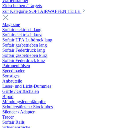
Waffenständer
Zielscheiben / Targets
Zur Kategorie SOFTAIRWAFFEN TEILE
Magazine
Softair elektrisch lang
Softair elektrisch kurz
Softair HPA Luftdruck lang
Softair gasbetrieben lang
Softair Federdruck lang
Softair gasbetrieben kurz
Softair Federdruck kurz
Patronenhülsen
Speedloader
Sonstiges
Anbauteile
Laser- und Licht-Dummies
Griffe / Griffschalen
Bipod
Mündungsfeuerdämpfer
Schulterstützen / Stocktubes
Silencer / Adapter
Tracer
Softair Rails
Schienenstücke