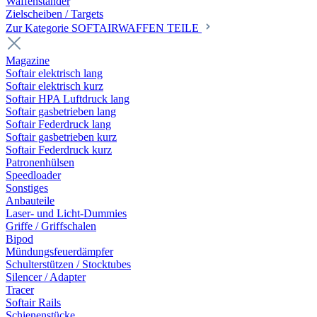
Waffenständer
Zielscheiben / Targets
Zur Kategorie SOFTAIRWAFFEN TEILE
Magazine
Softair elektrisch lang
Softair elektrisch kurz
Softair HPA Luftdruck lang
Softair gasbetrieben lang
Softair Federdruck lang
Softair gasbetrieben kurz
Softair Federdruck kurz
Patronenhülsen
Speedloader
Sonstiges
Anbauteile
Laser- und Licht-Dummies
Griffe / Griffschalen
Bipod
Mündungsfeuerdämpfer
Schulterstützen / Stocktubes
Silencer / Adapter
Tracer
Softair Rails
Schienenstücke