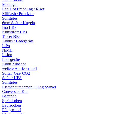
Montagen
Red Dot Erhöhung / Riser
Killflash / Protektor
Sonstiges
6mm Softair Kugeln
Bio BBs
Kunststoff BBs
Tracer BBs
Akkus / Ladegeräte
LiPo
NiMH
Li-Ion
Ladegeräte
Akku Zubehör
weitere Antriebsmittel
Softair Gas/ CO2
Softair HPA
Sonstiges
Riemenaufnahmen / Sling Swivel
Conversion Kits
Batterien
Sprühfarben
Laufsocken
Pflegemittel