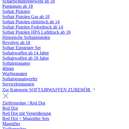
Scharfschützengewehr ab 18
Pumpguns ab 18
Softair Pistolen
Softair Pistolen Gas ab 18
Softair Pistolen elektrisch ab 14
Softair Pistolen Federdruck ab 14
Softair Pistolen HPA Luftdruck ab 18
Historische Softairpistolen
Revolver ab 18
Softair Einsteiger Set
Softairwaffen ab 14 Jahre
Softairwaffen ab 18 Jahre
Softairgranaten
40mm
Wurfgranaten
Softairgranatwerfer
Serviceleistungen
Zur Kategorie SOFTAIRWAFFEN ZUBEHÖR
Zielfernrohre / Red Dot
Red Dot
Red Dot mit Vergrößerung
Red Dot + Magnifier Sets
Magnifier
Zielfernrohre