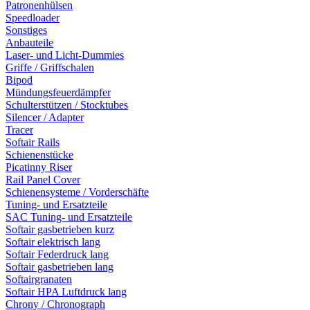
Patronenhülsen
Speedloader
Sonstiges
Anbauteile
Laser- und Licht-Dummies
Griffe / Griffschalen
Bipod
Mündungsfeuerdämpfer
Schulterstützen / Stocktubes
Silencer / Adapter
Tracer
Softair Rails
Schienenstücke
Picatinny Riser
Rail Panel Cover
Schienensysteme / Vorderschäfte
Tuning- und Ersatzteile
SAC Tuning- und Ersatzteile
Softair gasbetrieben kurz
Softair elektrisch lang
Softair Federdruck lang
Softair gasbetrieben lang
Softairgranaten
Softair HPA Luftdruck lang
Chrony / Chronograph