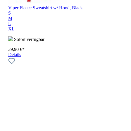
Viper Fleece Sweatshirt w/ Hood, Black
S
M
L
XL
Sofort verfügbar
39,90 €*
Details