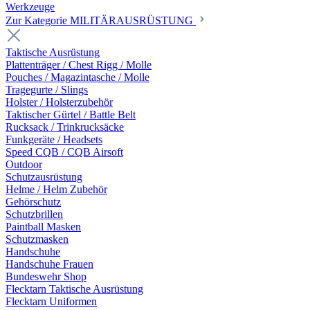
Werkzeuge
Zur Kategorie MILITÄRAUSRÜSTUNG
Taktische Ausrüstung
Plattenträger / Chest Rigg / Molle
Pouches / Magazintasche / Molle
Tragegurte / Slings
Holster / Holsterzubehör
Taktischer Gürtel / Battle Belt
Rucksack / Trinkrucksäcke
Funkgeräte / Headsets
Speed CQB / CQB Airsoft
Outdoor
Schutzausrüstung
Helme / Helm Zubehör
Gehörschutz
Schutzbrillen
Paintball Masken
Schutzmasken
Handschuhe
Handschuhe Frauen
Bundeswehr Shop
Flecktarn Taktische Ausrüstung
Flecktarn Uniformen