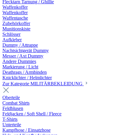
Flecktarn Tarnung / Ghillie
Waffenkoffer
Waffenkoffer
Waffentasche
Zubehörkoffer
Munitionskiste
Schlösser
Aufkleber
Dummy / Attrappe
Nachtsichtgerät Dummy
Messer / Axt Dummy
Andere Dummies
Markierung / Licht
Deathrags / Armbinden
Knicklichter / Helmlichter
Zur Kategorie MILITÄRBEKLEIDUNG
Oberteile
Combat Shirts
Feldblusen
Feldjacken / Soft Shell / Fleece
T-Shirts
Unterteile
Kampfhose / Einsatzhose