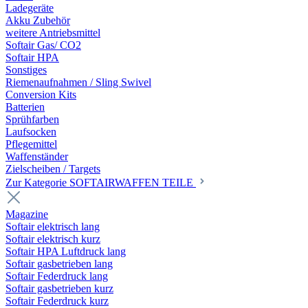
Ladegeräte
Akku Zubehör
weitere Antriebsmittel
Softair Gas/ CO2
Softair HPA
Sonstiges
Riemenaufnahmen / Sling Swivel
Conversion Kits
Batterien
Sprühfarben
Laufsocken
Pflegemittel
Waffenständer
Zielscheiben / Targets
Zur Kategorie SOFTAIRWAFFEN TEILE
Magazine
Softair elektrisch lang
Softair elektrisch kurz
Softair HPA Luftdruck lang
Softair gasbetrieben lang
Softair Federdruck lang
Softair gasbetrieben kurz
Softair Federdruck kurz