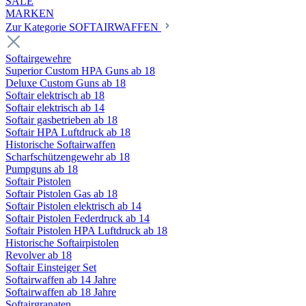
SALE
MARKEN
Zur Kategorie SOFTAIRWAFFEN
Softairgewehre
Superior Custom HPA Guns ab 18
Deluxe Custom Guns ab 18
Softair elektrisch ab 18
Softair elektrisch ab 14
Softair gasbetrieben ab 18
Softair HPA Luftdruck ab 18
Historische Softairwaffen
Scharfschützengewehr ab 18
Pumpguns ab 18
Softair Pistolen
Softair Pistolen Gas ab 18
Softair Pistolen elektrisch ab 14
Softair Pistolen Federdruck ab 14
Softair Pistolen HPA Luftdruck ab 18
Historische Softairpistolen
Revolver ab 18
Softair Einsteiger Set
Softairwaffen ab 14 Jahre
Softairwaffen ab 18 Jahre
Softairgranaten