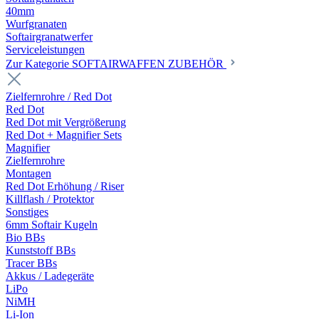
40mm
Wurfgranaten
Softairgranatwerfer
Serviceleistungen
Zur Kategorie SOFTAIRWAFFEN ZUBEHÖR
Zielfernrohre / Red Dot
Red Dot
Red Dot mit Vergrößerung
Red Dot + Magnifier Sets
Magnifier
Zielfernrohre
Montagen
Red Dot Erhöhung / Riser
Killflash / Protektor
Sonstiges
6mm Softair Kugeln
Bio BBs
Kunststoff BBs
Tracer BBs
Akkus / Ladegeräte
LiPo
NiMH
Li-Ion