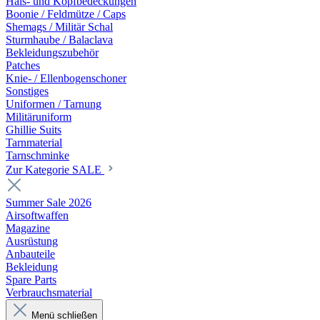
Hals- und Kopfbedeckungen
Boonie / Feldmütze / Caps
Shemags / Militär Schal
Sturmhaube / Balaclava
Bekleidungszubehör
Patches
Knie- / Ellenbogenschoner
Sonstiges
Uniformen / Tarnung
Militäruniform
Ghillie Suits
Tarnmaterial
Tarnschminke
Zur Kategorie SALE
Summer Sale 2026
Airsoftwaffen
Magazine
Ausrüstung
Anbauteile
Bekleidung
Spare Parts
Verbrauchsmaterial
Menü schließen