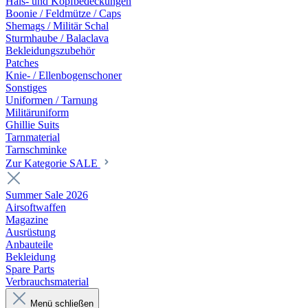
Hals- und Kopfbedeckungen
Boonie / Feldmütze / Caps
Shemags / Militär Schal
Sturmhaube / Balaclava
Bekleidungszubehör
Patches
Knie- / Ellenbogenschoner
Sonstiges
Uniformen / Tarnung
Militäruniform
Ghillie Suits
Tarnmaterial
Tarnschminke
Zur Kategorie SALE
Summer Sale 2026
Airsoftwaffen
Magazine
Ausrüstung
Anbauteile
Bekleidung
Spare Parts
Verbrauchsmaterial
Menü schließen