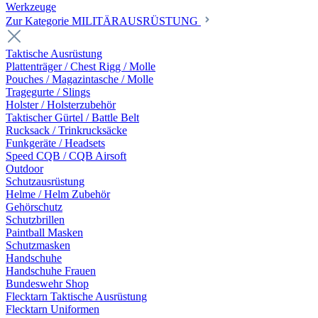
Werkzeuge
Zur Kategorie MILITÄRAUSRÜSTUNG
Taktische Ausrüstung
Plattenträger / Chest Rigg / Molle
Pouches / Magazintasche / Molle
Tragegurte / Slings
Holster / Holsterzubehör
Taktischer Gürtel / Battle Belt
Rucksack / Trinkrucksäcke
Funkgeräte / Headsets
Speed CQB / CQB Airsoft
Outdoor
Schutzausrüstung
Helme / Helm Zubehör
Gehörschutz
Schutzbrillen
Paintball Masken
Schutzmasken
Handschuhe
Handschuhe Frauen
Bundeswehr Shop
Flecktarn Taktische Ausrüstung
Flecktarn Uniformen