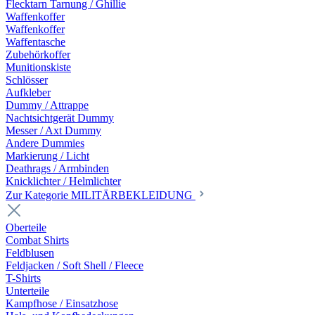
Flecktarn Tarnung / Ghillie
Waffenkoffer
Waffenkoffer
Waffentasche
Zubehörkoffer
Munitionskiste
Schlösser
Aufkleber
Dummy / Attrappe
Nachtsichtgerät Dummy
Messer / Axt Dummy
Andere Dummies
Markierung / Licht
Deathrags / Armbinden
Knicklichter / Helmlichter
Zur Kategorie MILITÄRBEKLEIDUNG
Oberteile
Combat Shirts
Feldblusen
Feldjacken / Soft Shell / Fleece
T-Shirts
Unterteile
Kampfhose / Einsatzhose