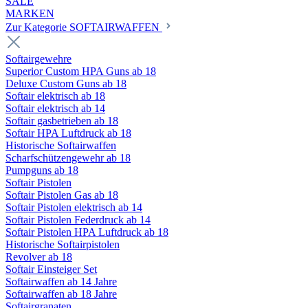
SALE
MARKEN
Zur Kategorie SOFTAIRWAFFEN
Softairgewehre
Superior Custom HPA Guns ab 18
Deluxe Custom Guns ab 18
Softair elektrisch ab 18
Softair elektrisch ab 14
Softair gasbetrieben ab 18
Softair HPA Luftdruck ab 18
Historische Softairwaffen
Scharfschützengewehr ab 18
Pumpguns ab 18
Softair Pistolen
Softair Pistolen Gas ab 18
Softair Pistolen elektrisch ab 14
Softair Pistolen Federdruck ab 14
Softair Pistolen HPA Luftdruck ab 18
Historische Softairpistolen
Revolver ab 18
Softair Einsteiger Set
Softairwaffen ab 14 Jahre
Softairwaffen ab 18 Jahre
Softairgranaten