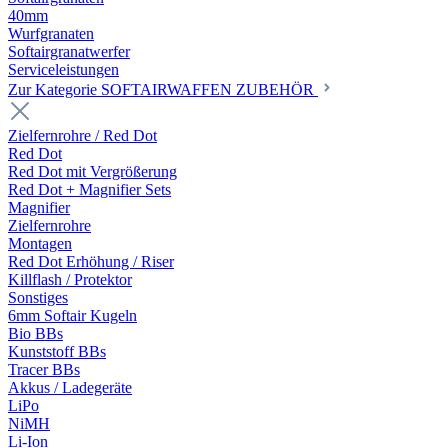
40mm
Wurfgranaten
Softairgranatwerfer
Serviceleistungen
Zur Kategorie SOFTAIRWAFFEN ZUBEHÖR
Zielfernrohre / Red Dot
Red Dot
Red Dot mit Vergrößerung
Red Dot + Magnifier Sets
Magnifier
Zielfernrohre
Montagen
Red Dot Erhöhung / Riser
Killflash / Protektor
Sonstiges
6mm Softair Kugeln
Bio BBs
Kunststoff BBs
Tracer BBs
Akkus / Ladegeräte
LiPo
NiMH
Li-Ion