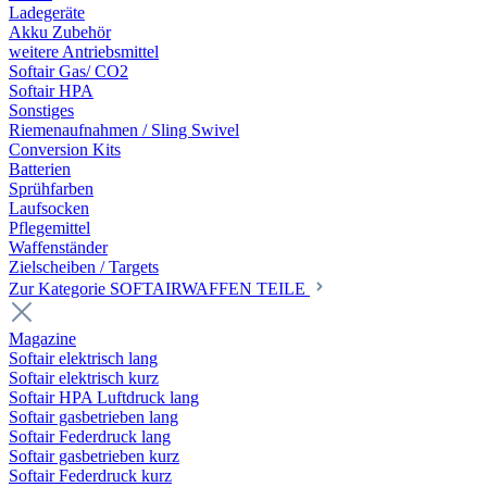
Ladegeräte
Akku Zubehör
weitere Antriebsmittel
Softair Gas/ CO2
Softair HPA
Sonstiges
Riemenaufnahmen / Sling Swivel
Conversion Kits
Batterien
Sprühfarben
Laufsocken
Pflegemittel
Waffenständer
Zielscheiben / Targets
Zur Kategorie SOFTAIRWAFFEN TEILE
Magazine
Softair elektrisch lang
Softair elektrisch kurz
Softair HPA Luftdruck lang
Softair gasbetrieben lang
Softair Federdruck lang
Softair gasbetrieben kurz
Softair Federdruck kurz