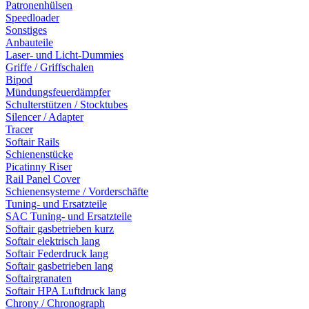
Patronenhülsen
Speedloader
Sonstiges
Anbauteile
Laser- und Licht-Dummies
Griffe / Griffschalen
Bipod
Mündungsfeuerdämpfer
Schulterstützen / Stocktubes
Silencer / Adapter
Tracer
Softair Rails
Schienenstücke
Picatinny Riser
Rail Panel Cover
Schienensysteme / Vorderschäfte
Tuning- und Ersatzteile
SAC Tuning- und Ersatzteile
Softair gasbetrieben kurz
Softair elektrisch lang
Softair Federdruck lang
Softair gasbetrieben lang
Softairgranaten
Softair HPA Luftdruck lang
Chrony / Chronograph