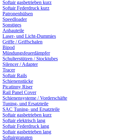
Softair gasbetrieben kurz
Softair Federdruck kurz
Patronenhülsen
Speedloader
Sonstiges
Anbauteile
Laser- und Licht-Dummies
Griffe / Griffschalen
Bipod
Mündungsfeuerdämpfer
Schulterstützen / Stocktubes
Silencer / Adapter
Tracer
Softair Rails
Schienenstücke
Picatinny Riser
Rail Panel Cover
Schienensysteme / Vorderschäfte
Tuning- und Ersatzteile
SAC Tuning- und Ersatzteile
Softair gasbetrieben kurz
Softair elektrisch lang
Softair Federdruck lang
Softair gasbetrieben lang
Softairgranaten