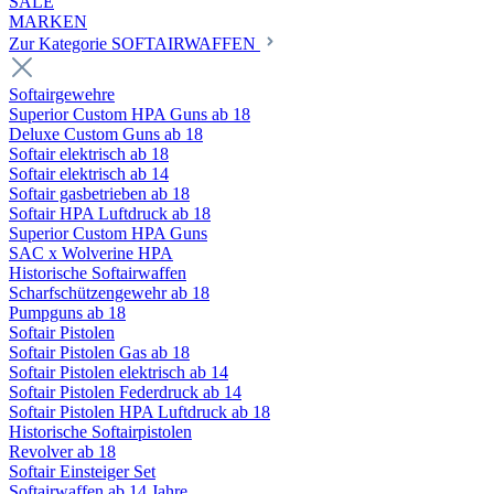
SALE
MARKEN
Zur Kategorie SOFTAIRWAFFEN
Softairgewehre
Superior Custom HPA Guns ab 18
Deluxe Custom Guns ab 18
Softair elektrisch ab 18
Softair elektrisch ab 14
Softair gasbetrieben ab 18
Softair HPA Luftdruck ab 18
Superior Custom HPA Guns
SAC x Wolverine HPA
Historische Softairwaffen
Scharfschützengewehr ab 18
Pumpguns ab 18
Softair Pistolen
Softair Pistolen Gas ab 18
Softair Pistolen elektrisch ab 14
Softair Pistolen Federdruck ab 14
Softair Pistolen HPA Luftdruck ab 18
Historische Softairpistolen
Revolver ab 18
Softair Einsteiger Set
Softairwaffen ab 14 Jahre