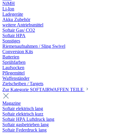
NiMH
Li-Ion
Ladegeräte
Akku Zubehör
weitere Antriebsmittel
Softair Gas/ CO2
Softair HPA
Sonstiges
Riemenaufnahmen / Sling Swivel
Conversion Kits
Batterien
Sprühfarben
Laufsocken
Pflegemittel
Waffenständer
Zielscheiben / Targets
Zur Kategorie SOFTAIRWAFFEN TEILE
Magazine
Softair elektrisch lang
Softair elektrisch kurz
Softair HPA Luftdruck lang
Softair gasbetrieben lang
Softair Federdruck lang