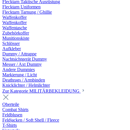
Flecktarn Taktische Ausrüstung
Flecktarn Uniformen
Flecktarn Tarnung / Ghillie
Waffenkoffer
Waffenkoffer
Waffentasche
Zubehörkoffer
Munitionskiste
Schlösser
Aufkleber
Dummy / Attrappe
Nachtsichtgerät Dummy
Messer / Axt Dummy
Andere Dummies
Markierung / Licht
Deathrags / Armbinden
Knicklichter / Helmlichter
Zur Kategorie MILITÄRBEKLEIDUNG
Oberteile
Combat Shirts
Feldblusen
Feldjacken / Soft Shell / Fleece
T-Shirts