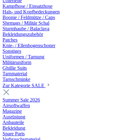
Unterteile
Kampfhose / Einsatzhose
Hals- und Kopfbedeckungen
Boonie / Feldmütze / Caps
Shemags / Militär Schal
Sturmhaube / Balaclava
Bekleidungszubehör
Patches
Knie- / Ellenbogenschoner
Sonstiges
Uniformen / Tarnung
Militäruniform
Ghillie Suits
Tarnmaterial
Tarnschminke
Zur Kategorie SALE
Summer Sale 2026
Airsoftwaffen
Magazine
Ausrüstung
Anbauteile
Bekleidung
Spare Parts
Verbrauchsmaterial