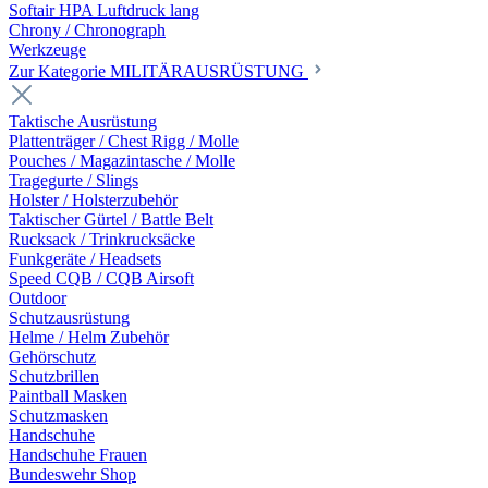
Softair HPA Luftdruck lang
Chrony / Chronograph
Werkzeuge
Zur Kategorie MILITÄRAUSRÜSTUNG
Taktische Ausrüstung
Plattenträger / Chest Rigg / Molle
Pouches / Magazintasche / Molle
Tragegurte / Slings
Holster / Holsterzubehör
Taktischer Gürtel / Battle Belt
Rucksack / Trinkrucksäcke
Funkgeräte / Headsets
Speed CQB / CQB Airsoft
Outdoor
Schutzausrüstung
Helme / Helm Zubehör
Gehörschutz
Schutzbrillen
Paintball Masken
Schutzmasken
Handschuhe
Handschuhe Frauen
Bundeswehr Shop