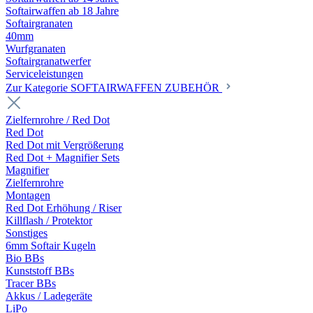
Softairwaffen ab 18 Jahre
Softairgranaten
40mm
Wurfgranaten
Softairgranatwerfer
Serviceleistungen
Zur Kategorie SOFTAIRWAFFEN ZUBEHÖR
Zielfernrohre / Red Dot
Red Dot
Red Dot mit Vergrößerung
Red Dot + Magnifier Sets
Magnifier
Zielfernrohre
Montagen
Red Dot Erhöhung / Riser
Killflash / Protektor
Sonstiges
6mm Softair Kugeln
Bio BBs
Kunststoff BBs
Tracer BBs
Akkus / Ladegeräte
LiPo