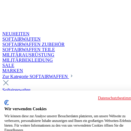
NEUHEITEN
SOFTAIRWAFFEN
SOFTAIRWAFFEN ZUBEHÖR
SOFTAIRWAFFEN TEILE
MILITÄRAUSRÜSTUNG
MILITÄRBEKLEIDUNG
SALE
MARKEN
Zur Kategorie SOFTAIRWAFFEN
Softairgewehre
Superior Custom HPA Guns ab 18
Datenschutzbestim
Deluxe Custom Guns ab 18
Softair elektrisch ab 18
Wir verwenden Cookies
Softair elektrisch ab 14
Softair gasbetrieben ab 18
Wir können diese zur Analyse unserer Besucherdaten platzieren, um unsere Webseite zu
verbessern, personalisierte Inhalte anzuzeigen und Ihnen ein großartiges Webseiten-Erlebnis
Softair HPA Luftdruck ab 18
bieten. Für weitere Informationen zu den von uns verwendeten Cookies öffnen Sie die
Historische Softairwaffen
Einstellungen.