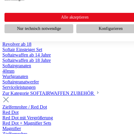
Scharfschützengewehr ab 18
Pumpguns ab 18
Softair Pistolen
Softair Pistolen Gas ab 18
Alle akzeptieren
Softair Pistolen elektrisch ab 14
Softair Pistolen Federdruck ab 14
Nur technisch notwendige
Konfigurieren
Softair Pistolen HPA Luftdruck ab 18
Historische Softairpistolen
Revolver ab 18
Softair Einsteiger Set
Softairwaffen ab 14 Jahre
Softairwaffen ab 18 Jahre
Softairgranaten
40mm
Wurfgranaten
Softairgranatwerfer
Serviceleistungen
Zur Kategorie SOFTAIRWAFFEN ZUBEHÖR
Zielfernrohre / Red Dot
Red Dot
Red Dot mit Vergrößerung
Red Dot + Magnifier Sets
Magnifier
Zielfernrohre