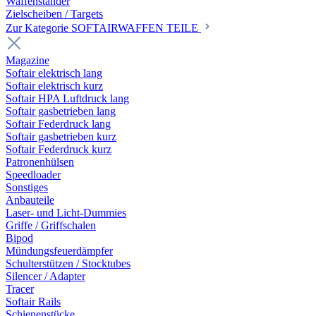
Waffenständer
Zielscheiben / Targets
Zur Kategorie SOFTAIRWAFFEN TEILE
Magazine
Softair elektrisch lang
Softair elektrisch kurz
Softair HPA Luftdruck lang
Softair gasbetrieben lang
Softair Federdruck lang
Softair gasbetrieben kurz
Softair Federdruck kurz
Patronenhülsen
Speedloader
Sonstiges
Anbauteile
Laser- und Licht-Dummies
Griffe / Griffschalen
Bipod
Mündungsfeuerdämpfer
Schulterstützen / Stocktubes
Silencer / Adapter
Tracer
Softair Rails
Schienenstücke