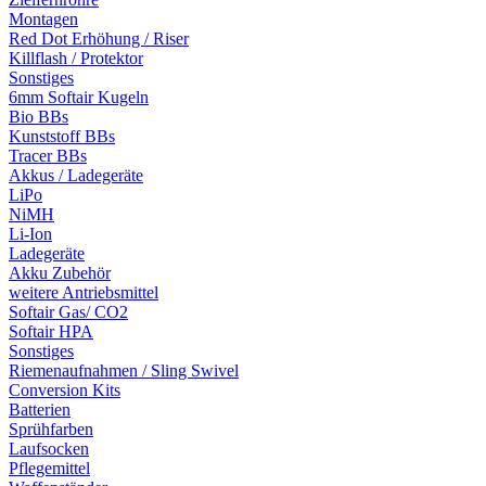
Montagen
Red Dot Erhöhung / Riser
Killflash / Protektor
Sonstiges
6mm Softair Kugeln
Bio BBs
Kunststoff BBs
Tracer BBs
Akkus / Ladegeräte
LiPo
NiMH
Li-Ion
Ladegeräte
Akku Zubehör
weitere Antriebsmittel
Softair Gas/ CO2
Softair HPA
Sonstiges
Riemenaufnahmen / Sling Swivel
Conversion Kits
Batterien
Sprühfarben
Laufsocken
Pflegemittel