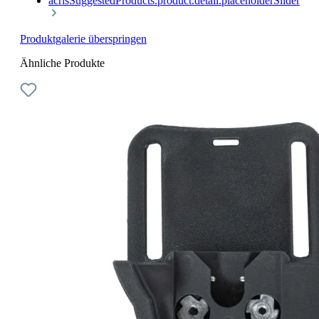
acrisSuggestedProducts.product.detail.placeholderSlider
Produktgalerie überspringen
Ähnliche Produkte