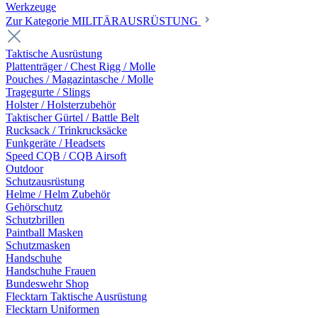
Werkzeuge
Zur Kategorie MILITÄRAUSRÜSTUNG
Taktische Ausrüstung
Plattenträger / Chest Rigg / Molle
Pouches / Magazintasche / Molle
Tragegurte / Slings
Holster / Holsterzubehör
Taktischer Gürtel / Battle Belt
Rucksack / Trinkrucksäcke
Funkgeräte / Headsets
Speed CQB / CQB Airsoft
Outdoor
Schutzausrüstung
Helme / Helm Zubehör
Gehörschutz
Schutzbrillen
Paintball Masken
Schutzmasken
Handschuhe
Handschuhe Frauen
Bundeswehr Shop
Flecktarn Taktische Ausrüstung
Flecktarn Uniformen