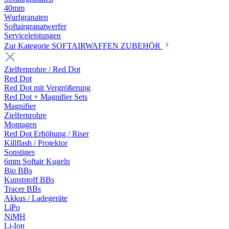
40mm
Wurfgranaten
Softairgranatwerfer
Serviceleistungen
Zur Kategorie SOFTAIRWAFFEN ZUBEHÖR
Zielfernrohre / Red Dot
Red Dot
Red Dot mit Vergrößerung
Red Dot + Magnifier Sets
Magnifier
Zielfernrohre
Montagen
Red Dot Erhöhung / Riser
Killflash / Protektor
Sonstiges
6mm Softair Kugeln
Bio BBs
Kunststoff BBs
Tracer BBs
Akkus / Ladegeräte
LiPo
NiMH
Li-Ion