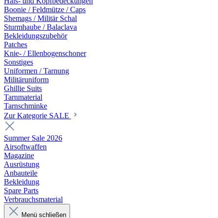
Hals- und Kopfbedeckungen
Boonie / Feldmütze / Caps
Shemags / Militär Schal
Sturmhaube / Balaclava
Bekleidungszubehör
Patches
Knie- / Ellenbogenschoner
Sonstiges
Uniformen / Tarnung
Militäruniform
Ghillie Suits
Tarnmaterial
Tarnschminke
Zur Kategorie SALE
Summer Sale 2026
Airsoftwaffen
Magazine
Ausrüstung
Anbauteile
Bekleidung
Spare Parts
Verbrauchsmaterial
Menü schließen