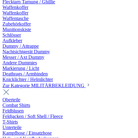
Flecktarn Tarnung / Ghillie
Waffenkoffer
Waffenkoffer
Waffentasche
Zubehörkoffer
Munitionskiste
Schlösser
Aufkleber
Dummy / Attrappe
Nachtsichtgerät Dummy
Messer / Axt Dummy
Andere Dummies
Markierung / Licht
Deathrags / Armbinden
Knicklichter / Helmlichter
Zur Kategorie MILITÄRBEKLEIDUNG
Oberteile
Combat Shirts
Feldblusen
Feldjacken / Soft Shell / Fleece
T-Shirts
Unterteile
Kampfhose / Einsatzhose