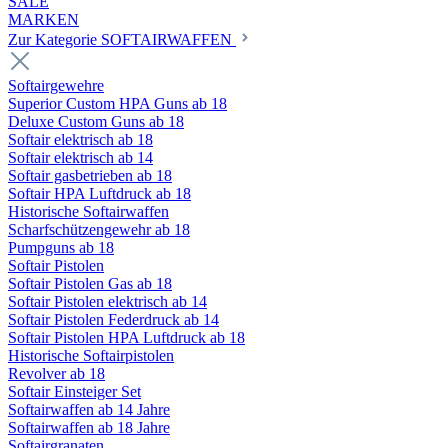
SALE
MARKEN
Zur Kategorie SOFTAIRWAFFEN
Softairgewehre
Superior Custom HPA Guns ab 18
Deluxe Custom Guns ab 18
Softair elektrisch ab 18
Softair elektrisch ab 14
Softair gasbetrieben ab 18
Softair HPA Luftdruck ab 18
Historische Softairwaffen
Scharfschützengewehr ab 18
Pumpguns ab 18
Softair Pistolen
Softair Pistolen Gas ab 18
Softair Pistolen elektrisch ab 14
Softair Pistolen Federdruck ab 14
Softair Pistolen HPA Luftdruck ab 18
Historische Softairpistolen
Revolver ab 18
Softair Einsteiger Set
Softairwaffen ab 14 Jahre
Softairwaffen ab 18 Jahre
Softairgranaten