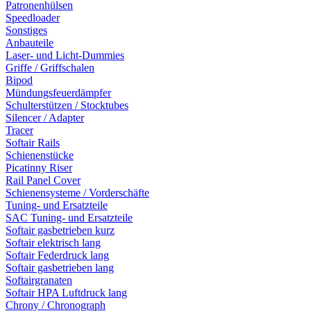
Patronenhülsen
Speedloader
Sonstiges
Anbauteile
Laser- und Licht-Dummies
Griffe / Griffschalen
Bipod
Mündungsfeuerdämpfer
Schulterstützen / Stocktubes
Silencer / Adapter
Tracer
Softair Rails
Schienenstücke
Picatinny Riser
Rail Panel Cover
Schienensysteme / Vorderschäfte
Tuning- und Ersatzteile
SAC Tuning- und Ersatzteile
Softair gasbetrieben kurz
Softair elektrisch lang
Softair Federdruck lang
Softair gasbetrieben lang
Softairgranaten
Softair HPA Luftdruck lang
Chrony / Chronograph