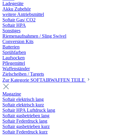
Ladegeräte
Akku Zubehör
weitere Antriebsmittel
Softair Gas/ CO2
Softair HPA
Sonstiges
Riemenaufnahmen / Sling Swivel
Conversion Kits
Batterien
Sprühfarben
Laufsocken
Pflegemittel
Waffenständer
Zielscheiben / Targets
Zur Kategorie SOFTAIRWAFFEN TEILE
Magazine
Softair elektrisch lang
Softair elektrisch kurz
Softair HPA Luftdruck lang
Softair gasbetrieben lang
Softair Federdruck lang
Softair gasbetrieben kurz
Softair Federdruck kurz