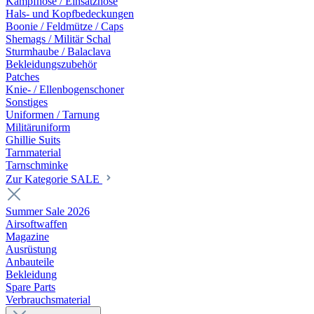
Kampfhose / Einsatzhose
Hals- und Kopfbedeckungen
Boonie / Feldmütze / Caps
Shemags / Militär Schal
Sturmhaube / Balaclava
Bekleidungszubehör
Patches
Knie- / Ellenbogenschoner
Sonstiges
Uniformen / Tarnung
Militäruniform
Ghillie Suits
Tarnmaterial
Tarnschminke
Zur Kategorie SALE
Summer Sale 2026
Airsoftwaffen
Magazine
Ausrüstung
Anbauteile
Bekleidung
Spare Parts
Verbrauchsmaterial