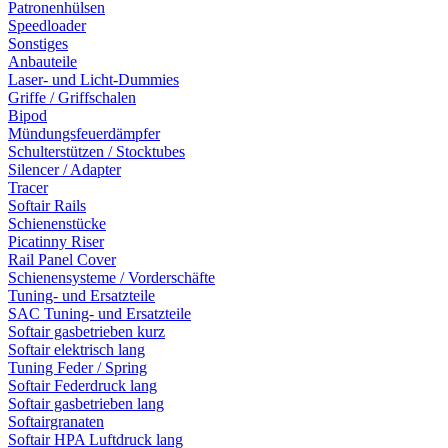
Patronenhülsen
Speedloader
Sonstiges
Anbauteile
Laser- und Licht-Dummies
Griffe / Griffschalen
Bipod
Mündungsfeuerdämpfer
Schulterstützen / Stocktubes
Silencer / Adapter
Tracer
Softair Rails
Schienenstücke
Picatinny Riser
Rail Panel Cover
Schienensysteme / Vorderschäfte
Tuning- und Ersatzteile
SAC Tuning- und Ersatzteile
Softair gasbetrieben kurz
Softair elektrisch lang
Tuning Feder / Spring
Softair Federdruck lang
Softair gasbetrieben lang
Softairgranaten
Softair HPA Luftdruck lang