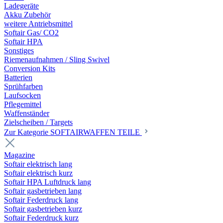
Ladegeräte
Akku Zubehör
weitere Antriebsmittel
Softair Gas/ CO2
Softair HPA
Sonstiges
Riemenaufnahmen / Sling Swivel
Conversion Kits
Batterien
Sprühfarben
Laufsocken
Pflegemittel
Waffenständer
Zielscheiben / Targets
Zur Kategorie SOFTAIRWAFFEN TEILE
Magazine
Softair elektrisch lang
Softair elektrisch kurz
Softair HPA Luftdruck lang
Softair gasbetrieben lang
Softair Federdruck lang
Softair gasbetrieben kurz
Softair Federdruck kurz