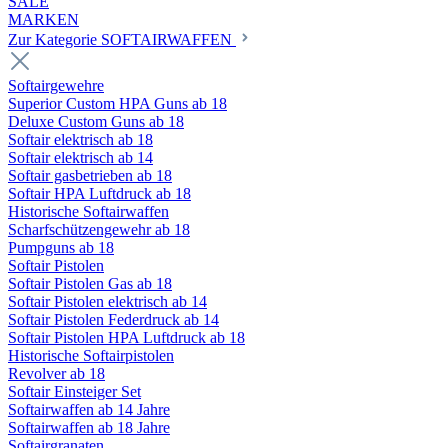
SALE
MARKEN
Zur Kategorie SOFTAIRWAFFEN
Softairgewehre
Superior Custom HPA Guns ab 18
Deluxe Custom Guns ab 18
Softair elektrisch ab 18
Softair elektrisch ab 14
Softair gasbetrieben ab 18
Softair HPA Luftdruck ab 18
Historische Softairwaffen
Scharfschützengewehr ab 18
Pumpguns ab 18
Softair Pistolen
Softair Pistolen Gas ab 18
Softair Pistolen elektrisch ab 14
Softair Pistolen Federdruck ab 14
Softair Pistolen HPA Luftdruck ab 18
Historische Softairpistolen
Revolver ab 18
Softair Einsteiger Set
Softairwaffen ab 14 Jahre
Softairwaffen ab 18 Jahre
Softairgranaten