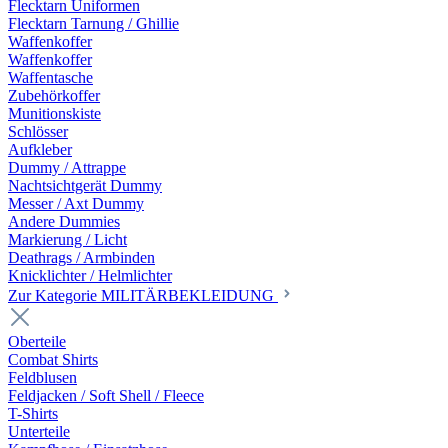
Flecktarn Uniformen
Flecktarn Tarnung / Ghillie
Waffenkoffer
Waffenkoffer
Waffentasche
Zubehörkoffer
Munitionskiste
Schlösser
Aufkleber
Dummy / Attrappe
Nachtsichtgerät Dummy
Messer / Axt Dummy
Andere Dummies
Markierung / Licht
Deathrags / Armbinden
Knicklichter / Helmlichter
Zur Kategorie MILITÄRBEKLEIDUNG
Oberteile
Combat Shirts
Feldblusen
Feldjacken / Soft Shell / Fleece
T-Shirts
Unterteile