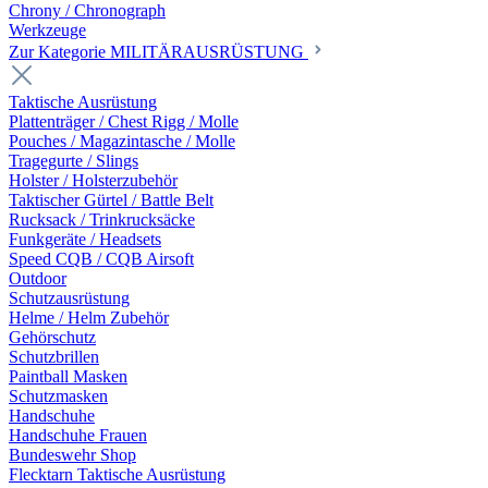
Chrony / Chronograph
Werkzeuge
Zur Kategorie MILITÄRAUSRÜSTUNG
Taktische Ausrüstung
Plattenträger / Chest Rigg / Molle
Pouches / Magazintasche / Molle
Tragegurte / Slings
Holster / Holsterzubehör
Taktischer Gürtel / Battle Belt
Rucksack / Trinkrucksäcke
Funkgeräte / Headsets
Speed CQB / CQB Airsoft
Outdoor
Schutzausrüstung
Helme / Helm Zubehör
Gehörschutz
Schutzbrillen
Paintball Masken
Schutzmasken
Handschuhe
Handschuhe Frauen
Bundeswehr Shop
Flecktarn Taktische Ausrüstung