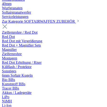
40mm
Wurfgranaten
Softairgranatwerfer
Serviceleistungen
Zur Kategorie SOFTAIRWAFFEN ZUBEHÖR
Zielfernrohre / Red Dot
Red Dot
Red Dot mit Vergrößerung
Red Dot + Magnifier Sets
Magnifier
Zielfernrohre
Montagen
Red Dot Erhöhung / Riser
Killflash / Protektor
Sonstiges
6mm Softair Kugeln
Bio BBs
Kunststoff BBs
Tracer BBs
Akkus / Ladegeräte
LiPo
NiMH
Li-Ion