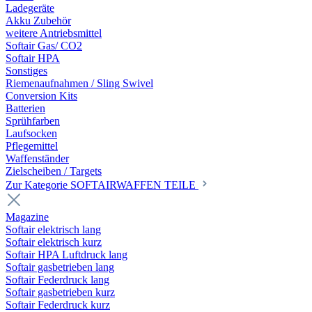
Ladegeräte
Akku Zubehör
weitere Antriebsmittel
Softair Gas/ CO2
Softair HPA
Sonstiges
Riemenaufnahmen / Sling Swivel
Conversion Kits
Batterien
Sprühfarben
Laufsocken
Pflegemittel
Waffenständer
Zielscheiben / Targets
Zur Kategorie SOFTAIRWAFFEN TEILE
Magazine
Softair elektrisch lang
Softair elektrisch kurz
Softair HPA Luftdruck lang
Softair gasbetrieben lang
Softair Federdruck lang
Softair gasbetrieben kurz
Softair Federdruck kurz