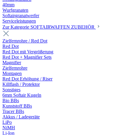
40mm
Wurfgranaten
Softairgranatwerfer
Serviceleistungen
Zur Kategorie SOFTAIRWAFFEN ZUBEHÖR
Zielfernrohre / Red Dot
Red Dot
Red Dot mit Vergrößerung
Red Dot + Magnifier Sets
Magnifier
Zielfernrohre
Montagen
Red Dot Erhöhung / Riser
Killflash / Protektor
Sonstiges
6mm Softair Kugeln
Bio BBs
Kunststoff BBs
Tracer BBs
Akkus / Ladegeräte
LiPo
NiMH
Li-Ion