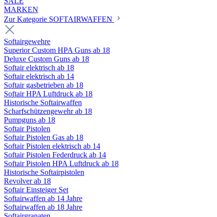
SALE
MARKEN
Zur Kategorie SOFTAIRWAFFEN
Softairgewehre
Superior Custom HPA Guns ab 18
Deluxe Custom Guns ab 18
Softair elektrisch ab 18
Softair elektrisch ab 14
Softair gasbetrieben ab 18
Softair HPA Luftdruck ab 18
Historische Softairwaffen
Scharfschützengewehr ab 18
Pumpguns ab 18
Softair Pistolen
Softair Pistolen Gas ab 18
Softair Pistolen elektrisch ab 14
Softair Pistolen Federdruck ab 14
Softair Pistolen HPA Luftdruck ab 18
Historische Softairpistolen
Revolver ab 18
Softair Einsteiger Set
Softairwaffen ab 14 Jahre
Softairwaffen ab 18 Jahre
Softairgranaten