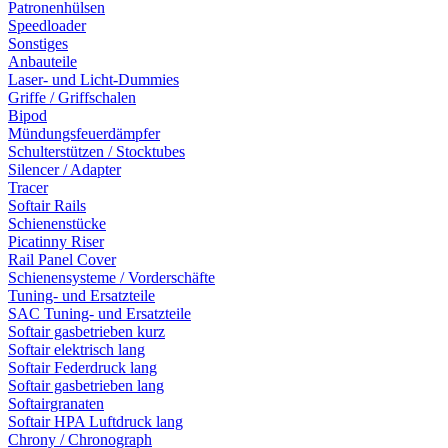
Patronenhülsen
Speedloader
Sonstiges
Anbauteile
Laser- und Licht-Dummies
Griffe / Griffschalen
Bipod
Mündungsfeuerdämpfer
Schulterstützen / Stocktubes
Silencer / Adapter
Tracer
Softair Rails
Schienenstücke
Picatinny Riser
Rail Panel Cover
Schienensysteme / Vorderschäfte
Tuning- und Ersatzteile
SAC Tuning- und Ersatzteile
Softair gasbetrieben kurz
Softair elektrisch lang
Softair Federdruck lang
Softair gasbetrieben lang
Softairgranaten
Softair HPA Luftdruck lang
Chrony / Chronograph