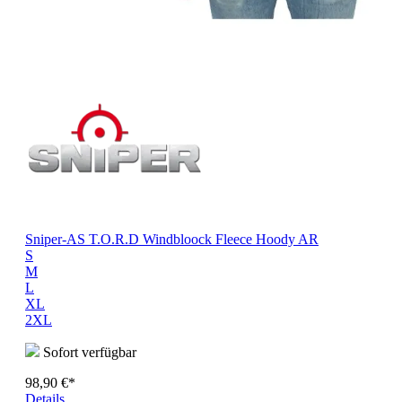
Sniper-AS T.O.R.D Windbloock Fleece Hoody AR
S
M
L
XL
2XL
Sofort verfügbar
98,90 €*
Details