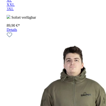
XL
XXL
3XL
Sofort verfügbar
89,90 €*
Details