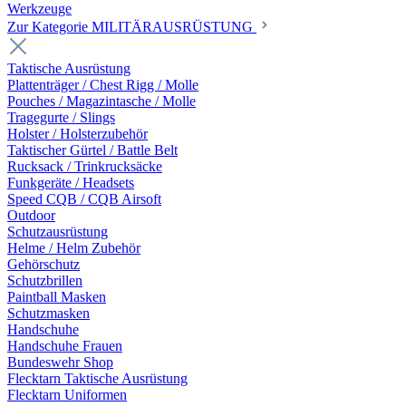
Werkzeuge
Zur Kategorie MILITÄRAUSRÜSTUNG
Taktische Ausrüstung
Plattenträger / Chest Rigg / Molle
Pouches / Magazintasche / Molle
Tragegurte / Slings
Holster / Holsterzubehör
Taktischer Gürtel / Battle Belt
Rucksack / Trinkrucksäcke
Funkgeräte / Headsets
Speed CQB / CQB Airsoft
Outdoor
Schutzausrüstung
Helme / Helm Zubehör
Gehörschutz
Schutzbrillen
Paintball Masken
Schutzmasken
Handschuhe
Handschuhe Frauen
Bundeswehr Shop
Flecktarn Taktische Ausrüstung
Flecktarn Uniformen