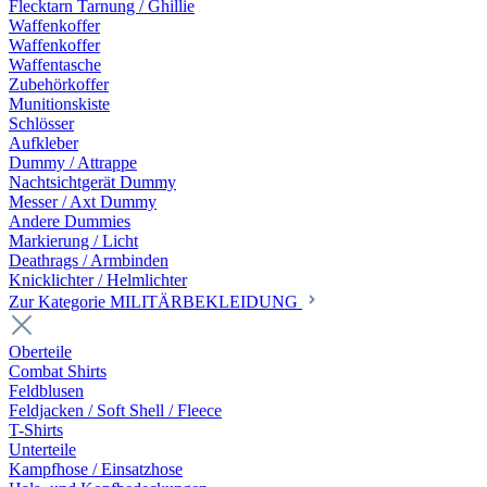
Flecktarn Tarnung / Ghillie
Waffenkoffer
Waffenkoffer
Waffentasche
Zubehörkoffer
Munitionskiste
Schlösser
Aufkleber
Dummy / Attrappe
Nachtsichtgerät Dummy
Messer / Axt Dummy
Andere Dummies
Markierung / Licht
Deathrags / Armbinden
Knicklichter / Helmlichter
Zur Kategorie MILITÄRBEKLEIDUNG
Oberteile
Combat Shirts
Feldblusen
Feldjacken / Soft Shell / Fleece
T-Shirts
Unterteile
Kampfhose / Einsatzhose