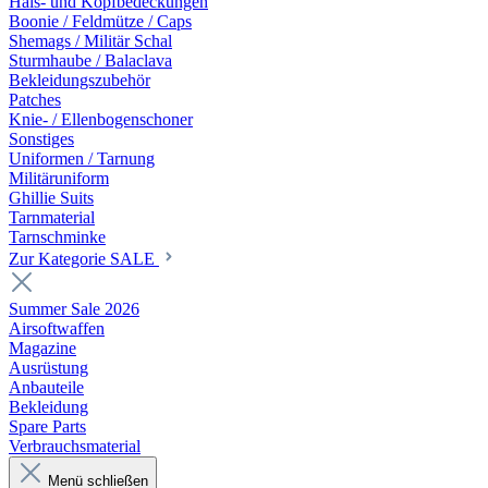
Hals- und Kopfbedeckungen
Boonie / Feldmütze / Caps
Shemags / Militär Schal
Sturmhaube / Balaclava
Bekleidungszubehör
Patches
Knie- / Ellenbogenschoner
Sonstiges
Uniformen / Tarnung
Militäruniform
Ghillie Suits
Tarnmaterial
Tarnschminke
Zur Kategorie SALE
Summer Sale 2026
Airsoftwaffen
Magazine
Ausrüstung
Anbauteile
Bekleidung
Spare Parts
Verbrauchsmaterial
Menü schließen