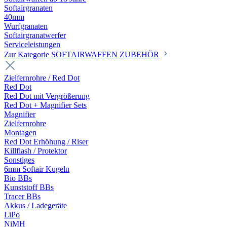
Softairgranaten
40mm
Wurfgranaten
Softairgranatwerfer
Serviceleistungen
Zur Kategorie SOFTAIRWAFFEN ZUBEHÖR
Zielfernrohre / Red Dot
Red Dot
Red Dot mit Vergrößerung
Red Dot + Magnifier Sets
Magnifier
Zielfernrohre
Montagen
Red Dot Erhöhung / Riser
Killflash / Protektor
Sonstiges
6mm Softair Kugeln
Bio BBs
Kunststoff BBs
Tracer BBs
Akkus / Ladegeräte
LiPo
NiMH