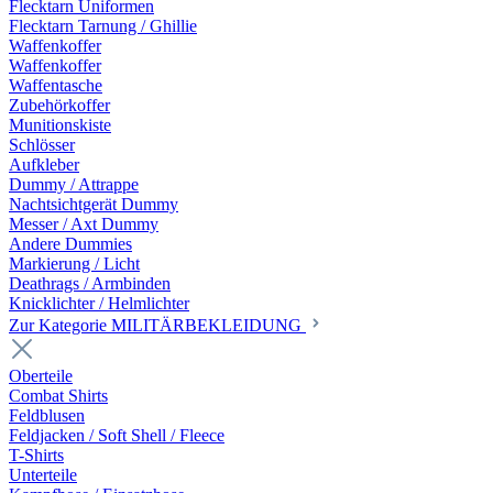
Flecktarn Uniformen
Flecktarn Tarnung / Ghillie
Waffenkoffer
Waffenkoffer
Waffentasche
Zubehörkoffer
Munitionskiste
Schlösser
Aufkleber
Dummy / Attrappe
Nachtsichtgerät Dummy
Messer / Axt Dummy
Andere Dummies
Markierung / Licht
Deathrags / Armbinden
Knicklichter / Helmlichter
Zur Kategorie MILITÄRBEKLEIDUNG
Oberteile
Combat Shirts
Feldblusen
Feldjacken / Soft Shell / Fleece
T-Shirts
Unterteile