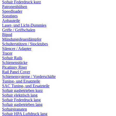
Softair Federdruck kurz
Patronenhülsen
Speedloader
Sonstiges
Anbauteile
Laser- und Licht-Dummies
Griffe / Griffschalen
Bipod
Mündungsfeuerdämpfer
Schulterstützen / Stocktubes
Silencer / Adapter
Tracer
Softair Rails
Schienenstücke
Picatinny Riser
Rail Panel Cover
Schienensysteme / Vorderschäfte
Tuning- und Ersatzteile
SAC Tuning- und Ersatzteile
Softair gasbetrieben kurz
Softair elektrisch lang
Softair Federdruck lang
Softair gasbetrieben lang
Softairgranaten
Softair HPA Luftdruck lang