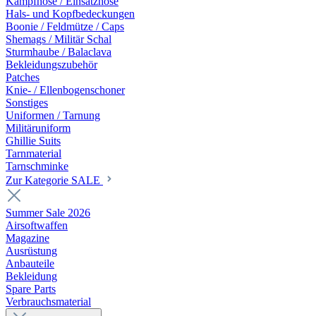
Kampfhose / Einsatzhose
Hals- und Kopfbedeckungen
Boonie / Feldmütze / Caps
Shemags / Militär Schal
Sturmhaube / Balaclava
Bekleidungszubehör
Patches
Knie- / Ellenbogenschoner
Sonstiges
Uniformen / Tarnung
Militäruniform
Ghillie Suits
Tarnmaterial
Tarnschminke
Zur Kategorie SALE
Summer Sale 2026
Airsoftwaffen
Magazine
Ausrüstung
Anbauteile
Bekleidung
Spare Parts
Verbrauchsmaterial