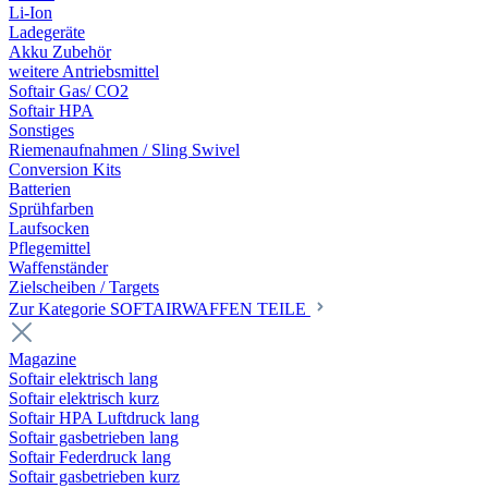
Li-Ion
Ladegeräte
Akku Zubehör
weitere Antriebsmittel
Softair Gas/ CO2
Softair HPA
Sonstiges
Riemenaufnahmen / Sling Swivel
Conversion Kits
Batterien
Sprühfarben
Laufsocken
Pflegemittel
Waffenständer
Zielscheiben / Targets
Zur Kategorie SOFTAIRWAFFEN TEILE
Magazine
Softair elektrisch lang
Softair elektrisch kurz
Softair HPA Luftdruck lang
Softair gasbetrieben lang
Softair Federdruck lang
Softair gasbetrieben kurz