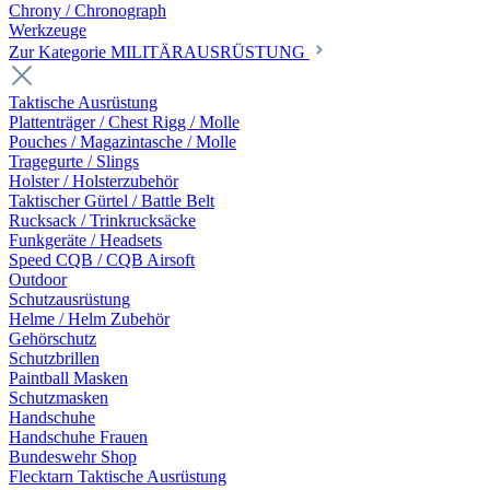
Chrony / Chronograph
Werkzeuge
Zur Kategorie MILITÄRAUSRÜSTUNG
Taktische Ausrüstung
Plattenträger / Chest Rigg / Molle
Pouches / Magazintasche / Molle
Tragegurte / Slings
Holster / Holsterzubehör
Taktischer Gürtel / Battle Belt
Rucksack / Trinkrucksäcke
Funkgeräte / Headsets
Speed CQB / CQB Airsoft
Outdoor
Schutzausrüstung
Helme / Helm Zubehör
Gehörschutz
Schutzbrillen
Paintball Masken
Schutzmasken
Handschuhe
Handschuhe Frauen
Bundeswehr Shop
Flecktarn Taktische Ausrüstung