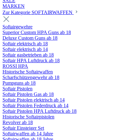
SALE
MARKEN
Zur Kategorie SOFTAIRWAFFEN
Softairgewehre
Superior Custom HPA Guns ab 18
Deluxe Custom Guns ab 18
Softair elektrisch ab 18
Softair elektrisch ab 14
Softair gasbetrieben ab 18
Softair HPA Luftdruck ab 18
ROSSI HPA
Historische Softairwaffen
Scharfschützengewehr ab 18
Pumpguns ab 18
Softair Pistolen
Softair Pistolen Gas ab 18
Softair Pistolen elektrisch ab 14
Softair Pistolen Federdruck ab 14
Softair Pistolen HPA Luftdruck ab 18
Historische Softairpistolen
Revolver ab 18
Softair Einsteiger Set
Softairwaffen ab 14 Jahre
Softairwaffen ab 18 Jahre