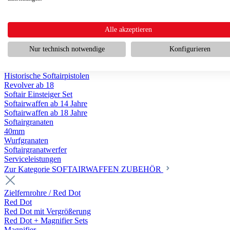
Historische Softairwaffen
Scharfschützengewehr ab 18
Pumpguns ab 18
Softair Pistolen
Alle akzeptieren
Softair Pistolen Gas ab 18
Softair Pistolen elektrisch ab 14
Nur technisch notwendige
Konfigurieren
Softair Pistolen Federdruck ab 14
Softair Pistolen HPA Luftdruck ab 18
Historische Softairpistolen
Revolver ab 18
Softair Einsteiger Set
Softairwaffen ab 14 Jahre
Softairwaffen ab 18 Jahre
Softairgranaten
40mm
Wurfgranaten
Softairgranatwerfer
Serviceleistungen
Zur Kategorie SOFTAIRWAFFEN ZUBEHÖR
Zielfernrohre / Red Dot
Red Dot
Red Dot mit Vergrößerung
Red Dot + Magnifier Sets
Magnifier