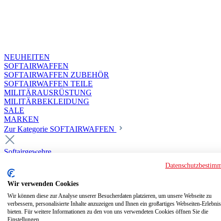
NEUHEITEN
SOFTAIRWAFFEN
SOFTAIRWAFFEN ZUBEHÖR
SOFTAIRWAFFEN TEILE
MILITÄRAUSRÜSTUNG
MILITÄRBEKLEIDUNG
SALE
MARKEN
Zur Kategorie SOFTAIRWAFFEN
Softairgewehre
Superior Custom HPA Guns ab 18
Datenschutzbestim
Deluxe Custom Guns ab 18
Softair elektrisch ab 18
Wir verwenden Cookies
Softair elektrisch ab 14
Softair gasbetrieben ab 18
Wir können diese zur Analyse unserer Besucherdaten platzieren, um unsere Webseite zu
verbessern, personalisierte Inhalte anzuzeigen und Ihnen ein großartiges Webseiten-Erlebnis
Softair HPA Luftdruck ab 18
bieten. Für weitere Informationen zu den von uns verwendeten Cookies öffnen Sie die
Speedsoft
Einstellungen.