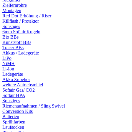
Zielfernrohre
Montagen
Red Dot Erhöhung / Riser
Killflash / Protektor
Sonstiges
6mm Softair Kugeln
Bio BBs
Kunststoff BBs
Tracer BBs
Akkus / Ladegeräte
LiPo
NiMH
Li-Ion
Ladegeräte
Akku Zubehör
weitere Antriebsmittel
Softair Gas/ CO2
Softair HPA
Sonstiges
Riemenaufnahmen / Sling Swivel
Conversion Kits
Batterien
Sprühfarben
Laufsocken