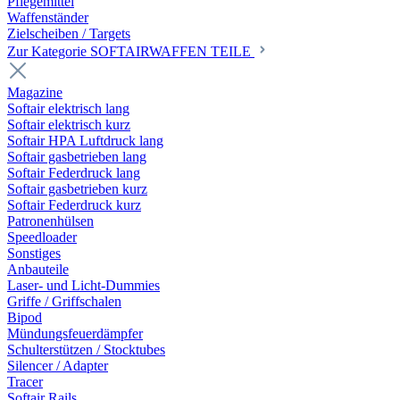
Pflegemittel
Waffenständer
Zielscheiben / Targets
Zur Kategorie SOFTAIRWAFFEN TEILE
Magazine
Softair elektrisch lang
Softair elektrisch kurz
Softair HPA Luftdruck lang
Softair gasbetrieben lang
Softair Federdruck lang
Softair gasbetrieben kurz
Softair Federdruck kurz
Patronenhülsen
Speedloader
Sonstiges
Anbauteile
Laser- und Licht-Dummies
Griffe / Griffschalen
Bipod
Mündungsfeuerdämpfer
Schulterstützen / Stocktubes
Silencer / Adapter
Tracer
Softair Rails