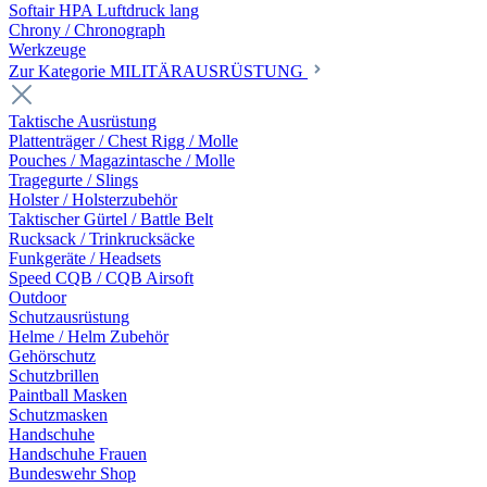
Softair HPA Luftdruck lang
Chrony / Chronograph
Werkzeuge
Zur Kategorie MILITÄRAUSRÜSTUNG
Taktische Ausrüstung
Plattenträger / Chest Rigg / Molle
Pouches / Magazintasche / Molle
Tragegurte / Slings
Holster / Holsterzubehör
Taktischer Gürtel / Battle Belt
Rucksack / Trinkrucksäcke
Funkgeräte / Headsets
Speed CQB / CQB Airsoft
Outdoor
Schutzausrüstung
Helme / Helm Zubehör
Gehörschutz
Schutzbrillen
Paintball Masken
Schutzmasken
Handschuhe
Handschuhe Frauen
Bundeswehr Shop