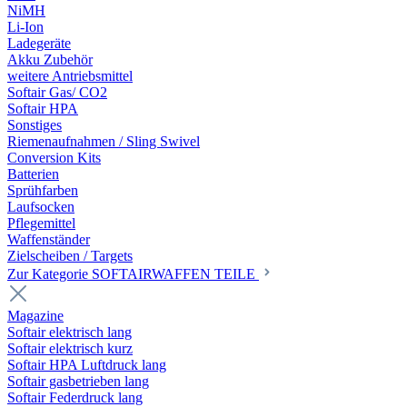
NiMH
Li-Ion
Ladegeräte
Akku Zubehör
weitere Antriebsmittel
Softair Gas/ CO2
Softair HPA
Sonstiges
Riemenaufnahmen / Sling Swivel
Conversion Kits
Batterien
Sprühfarben
Laufsocken
Pflegemittel
Waffenständer
Zielscheiben / Targets
Zur Kategorie SOFTAIRWAFFEN TEILE
Magazine
Softair elektrisch lang
Softair elektrisch kurz
Softair HPA Luftdruck lang
Softair gasbetrieben lang
Softair Federdruck lang