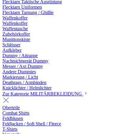
Flecktarn Taktische Ausrüstung
Flecktarn Uniformen
Flecktarn Tarnung / Ghillie
Waffenkoffer
Waffenkoffer
Waffentasche
Zubehörkoffer
Munitionskiste
Schlösser
Aufkleber
Dummy / Attrappe
Nachtsichtgerät Dummy
Messer / Axt Dummy
Andere Dummies
Markierung / Licht
Deathrags / Armbinden
Knicklichter / Helmlichter
Zur Kategorie MILITÄRBEKLEIDUNG
Oberteile
Combat Shirts
Feldblusen
Feldjacken / Soft Shell / Fleece
T-Shirts