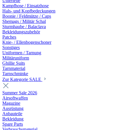
Unterteile
Kampfhose / Einsatzhose
Hals- und Kopfbedeckungen
Boonie / Feldmütze / Caps
Shemags / Militär Schal
Sturmhaube / Balaclava
Bekleidungszubehör
Patches
Knie- / Ellenbogenschoner
Sonstiges
Uniformen / Tarnung
Militäruniform
Ghillie Suits
Tarnmaterial
Tarnschminke
Zur Kategorie SALE
Summer Sale 2026
Airsoftwaffen
Magazine
Ausrüstung
Anbauteile
Bekleidung
Spare Parts
Verbrauchsmaterial