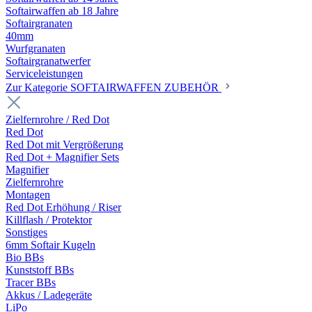
Softairwaffen ab 18 Jahre
Softairgranaten
40mm
Wurfgranaten
Softairgranatwerfer
Serviceleistungen
Zur Kategorie SOFTAIRWAFFEN ZUBEHÖR
Zielfernrohre / Red Dot
Red Dot
Red Dot mit Vergrößerung
Red Dot + Magnifier Sets
Magnifier
Zielfernrohre
Montagen
Red Dot Erhöhung / Riser
Killflash / Protektor
Sonstiges
6mm Softair Kugeln
Bio BBs
Kunststoff BBs
Tracer BBs
Akkus / Ladegeräte
LiPo