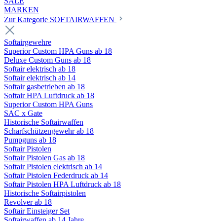
SALE
MARKEN
Zur Kategorie SOFTAIRWAFFEN
Softairgewehre
Superior Custom HPA Guns ab 18
Deluxe Custom Guns ab 18
Softair elektrisch ab 18
Softair elektrisch ab 14
Softair gasbetrieben ab 18
Softair HPA Luftdruck ab 18
Superior Custom HPA Guns
SAC x Gate
Historische Softairwaffen
Scharfschützengewehr ab 18
Pumpguns ab 18
Softair Pistolen
Softair Pistolen Gas ab 18
Softair Pistolen elektrisch ab 14
Softair Pistolen Federdruck ab 14
Softair Pistolen HPA Luftdruck ab 18
Historische Softairpistolen
Revolver ab 18
Softair Einsteiger Set
Softairwaffen ab 14 Jahre