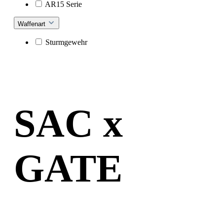
AR15 Serie
Waffenart
Sturmgewehr
SAC x
GATE