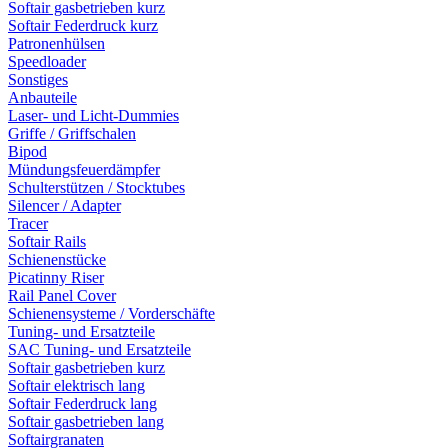
Softair gasbetrieben kurz
Softair Federdruck kurz
Patronenhülsen
Speedloader
Sonstiges
Anbauteile
Laser- und Licht-Dummies
Griffe / Griffschalen
Bipod
Mündungsfeuerdämpfer
Schulterstützen / Stocktubes
Silencer / Adapter
Tracer
Softair Rails
Schienenstücke
Picatinny Riser
Rail Panel Cover
Schienensysteme / Vorderschäfte
Tuning- und Ersatzteile
SAC Tuning- und Ersatzteile
Softair gasbetrieben kurz
Softair elektrisch lang
Softair Federdruck lang
Softair gasbetrieben lang
Softairgranaten