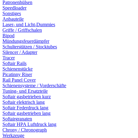
Patronenhülsen
Speedloader
Sonstiges
Anbauteile
Laser- und Licht-Dummies
Griffe / Griffschalen
Bipod
Mündungsfeuerdämpfer
Schulterstützen / Stocktubes
Silencer / Adapter
Tracer
Softair Rails
Schienenstücke
Picatinny Riser
Rail Panel Cover
Schienensysteme / Vorderschäfte
Tuning- und Ersatzteile
Softair gasbetrieben kurz
Softair elektrisch lang
Softair Federdruck lang
Softair gasbetrieben lang
Softairgranaten
Softair HPA Luftdruck lang
Chrony / Chronograph
Werkzeuge