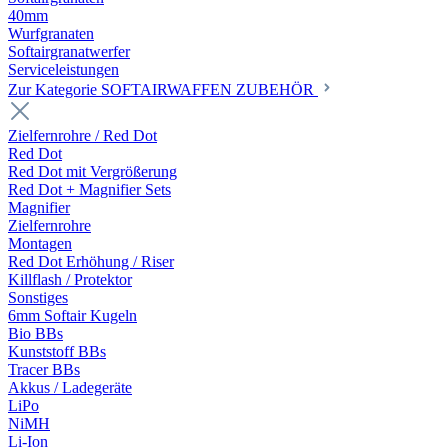
40mm
Wurfgranaten
Softairgranatwerfer
Serviceleistungen
Zur Kategorie SOFTAIRWAFFEN ZUBEHÖR
Zielfernrohre / Red Dot
Red Dot
Red Dot mit Vergrößerung
Red Dot + Magnifier Sets
Magnifier
Zielfernrohre
Montagen
Red Dot Erhöhung / Riser
Killflash / Protektor
Sonstiges
6mm Softair Kugeln
Bio BBs
Kunststoff BBs
Tracer BBs
Akkus / Ladegeräte
LiPo
NiMH
Li-Ion