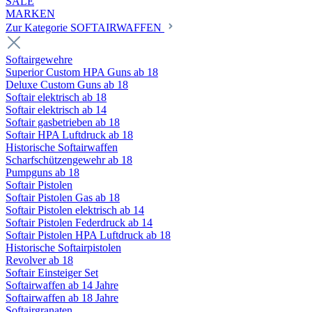
SALE
MARKEN
Zur Kategorie SOFTAIRWAFFEN
Softairgewehre
Superior Custom HPA Guns ab 18
Deluxe Custom Guns ab 18
Softair elektrisch ab 18
Softair elektrisch ab 14
Softair gasbetrieben ab 18
Softair HPA Luftdruck ab 18
Historische Softairwaffen
Scharfschützengewehr ab 18
Pumpguns ab 18
Softair Pistolen
Softair Pistolen Gas ab 18
Softair Pistolen elektrisch ab 14
Softair Pistolen Federdruck ab 14
Softair Pistolen HPA Luftdruck ab 18
Historische Softairpistolen
Revolver ab 18
Softair Einsteiger Set
Softairwaffen ab 14 Jahre
Softairwaffen ab 18 Jahre
Softairgranaten