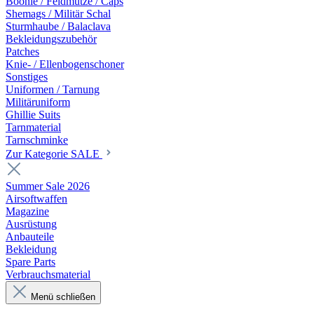
Boonie / Feldmütze / Caps
Shemags / Militär Schal
Sturmhaube / Balaclava
Bekleidungszubehör
Patches
Knie- / Ellenbogenschoner
Sonstiges
Uniformen / Tarnung
Militäruniform
Ghillie Suits
Tarnmaterial
Tarnschminke
Zur Kategorie SALE
Summer Sale 2026
Airsoftwaffen
Magazine
Ausrüstung
Anbauteile
Bekleidung
Spare Parts
Verbrauchsmaterial
Menü schließen