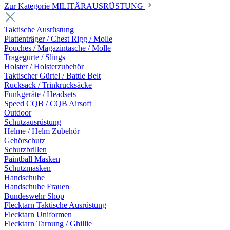
Zur Kategorie MILITÄRAUSRÜSTUNG
Taktische Ausrüstung
Plattenträger / Chest Rigg / Molle
Pouches / Magazintasche / Molle
Tragegurte / Slings
Holster / Holsterzubehör
Taktischer Gürtel / Battle Belt
Rucksack / Trinkrucksäcke
Funkgeräte / Headsets
Speed CQB / CQB Airsoft
Outdoor
Schutzausrüstung
Helme / Helm Zubehör
Gehörschutz
Schutzbrillen
Paintball Masken
Schutzmasken
Handschuhe
Handschuhe Frauen
Bundeswehr Shop
Flecktarn Taktische Ausrüstung
Flecktarn Uniformen
Flecktarn Tarnung / Ghillie