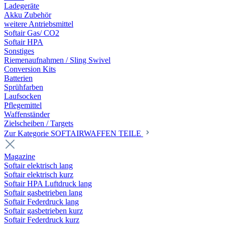
Ladegeräte
Akku Zubehör
weitere Antriebsmittel
Softair Gas/ CO2
Softair HPA
Sonstiges
Riemenaufnahmen / Sling Swivel
Conversion Kits
Batterien
Sprühfarben
Laufsocken
Pflegemittel
Waffenständer
Zielscheiben / Targets
Zur Kategorie SOFTAIRWAFFEN TEILE
Magazine
Softair elektrisch lang
Softair elektrisch kurz
Softair HPA Luftdruck lang
Softair gasbetrieben lang
Softair Federdruck lang
Softair gasbetrieben kurz
Softair Federdruck kurz