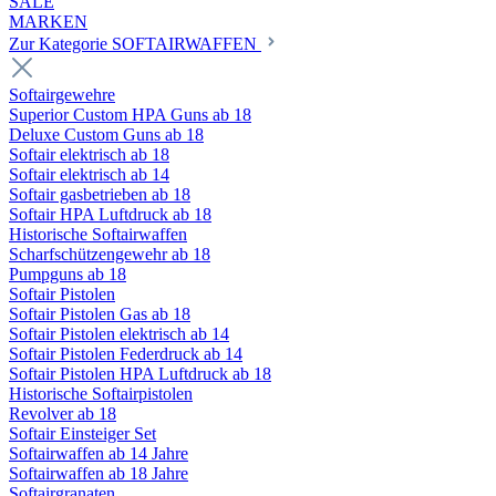
SALE
MARKEN
Zur Kategorie SOFTAIRWAFFEN
Softairgewehre
Superior Custom HPA Guns ab 18
Deluxe Custom Guns ab 18
Softair elektrisch ab 18
Softair elektrisch ab 14
Softair gasbetrieben ab 18
Softair HPA Luftdruck ab 18
Historische Softairwaffen
Scharfschützengewehr ab 18
Pumpguns ab 18
Softair Pistolen
Softair Pistolen Gas ab 18
Softair Pistolen elektrisch ab 14
Softair Pistolen Federdruck ab 14
Softair Pistolen HPA Luftdruck ab 18
Historische Softairpistolen
Revolver ab 18
Softair Einsteiger Set
Softairwaffen ab 14 Jahre
Softairwaffen ab 18 Jahre
Softairgranaten