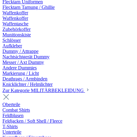
Flecktarn Uniformen
Flecktarn Tarnung / Ghillie
Waffenkoffer
Waffenkoffer
Waffentasche
Zubehörkoffer
Munitionskiste
Schlösser
Aufkleber
Dummy / Attrappe
Nachtsichtgerät Dummy
Messer / Axt Dummy
Andere Dummies
Markierung / Licht
Deathrags / Armbinden
Knicklichter / Helmlichter
Zur Kategorie MILITÄRBEKLEIDUNG
Oberteile
Combat Shirts
Feldblusen
Feldjacken / Soft Shell / Fleece
T-Shirts
Unterteile