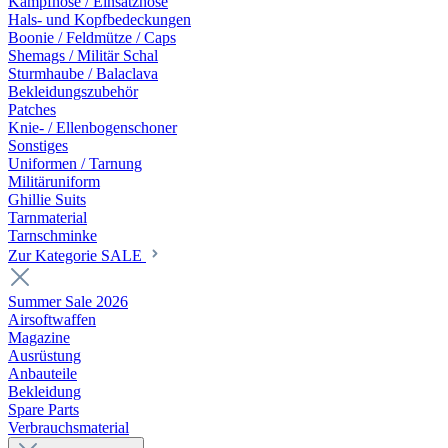
Kampfhose / Einsatzhose
Hals- und Kopfbedeckungen
Boonie / Feldmütze / Caps
Shemags / Militär Schal
Sturmhaube / Balaclava
Bekleidungszubehör
Patches
Knie- / Ellenbogenschoner
Sonstiges
Uniformen / Tarnung
Militäruniform
Ghillie Suits
Tarnmaterial
Tarnschminke
Zur Kategorie SALE
Summer Sale 2026
Airsoftwaffen
Magazine
Ausrüstung
Anbauteile
Bekleidung
Spare Parts
Verbrauchsmaterial