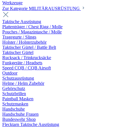
Werkzeuge
Zur Kategorie MILITÄRAUSRÜSTUNG
Taktische Ausrüstung
Plattenträger / Chest Rigg / Molle
Pouches / Magazintasche / Molle
Tragegurte / Slings
Holster / Holsterzubehör
Taktischer Gürtel / Battle Belt
Taktischer Gürtel
Rucksack / Trinkrucksäcke
Funkgeräte / Headsets
Speed CQB / CQB Airsoft
Outdoor
Schutzausrüstung
Helme / Helm Zubehör
Gehörschutz
Schutzbrillen
Paintball Masken
Schutzmasken
Handschuhe
Handschuhe Frauen
Bundeswehr Shop
Flecktarn Taktische Ausrüstung