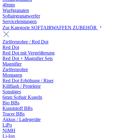
40mm
Wurfgranaten
Softairgranatwerfer
Serviceleistungen
Zur Kategorie SOFTAIRWAFFEN ZUBEHÖR
Zielfernrohre / Red Dot
Red Dot
Red Dot mit Vergrößerung
Red Dot + Magnifier Sets
Magnifier
Zielfernrohre
Montagen
Red Dot Erhöhung / Riser
Killflash / Protektor
Sonstiges
6mm Softair Kugeln
Bio BBs
Kunststoff BBs
Tracer BBs
Akkus / Ladegeräte
LiPo
NiMH
Li-Ion