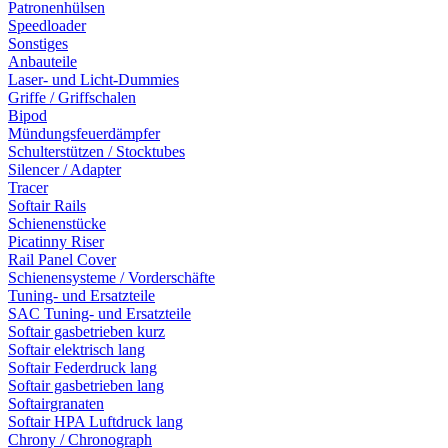
Patronenhülsen
Speedloader
Sonstiges
Anbauteile
Laser- und Licht-Dummies
Griffe / Griffschalen
Bipod
Mündungsfeuerdämpfer
Schulterstützen / Stocktubes
Silencer / Adapter
Tracer
Softair Rails
Schienenstücke
Picatinny Riser
Rail Panel Cover
Schienensysteme / Vorderschäfte
Tuning- und Ersatzteile
SAC Tuning- und Ersatzteile
Softair gasbetrieben kurz
Softair elektrisch lang
Softair Federdruck lang
Softair gasbetrieben lang
Softairgranaten
Softair HPA Luftdruck lang
Chrony / Chronograph