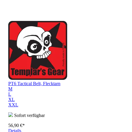
PT6 Tactical Belt, Flecktarn
M
L
XL
XXL
Sofort verfügbar
56,90 €*
Details