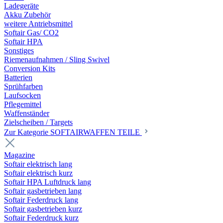
Ladegeräte
Akku Zubehör
weitere Antriebsmittel
Softair Gas/ CO2
Softair HPA
Sonstiges
Riemenaufnahmen / Sling Swivel
Conversion Kits
Batterien
Sprühfarben
Laufsocken
Pflegemittel
Waffenständer
Zielscheiben / Targets
Zur Kategorie SOFTAIRWAFFEN TEILE
Magazine
Softair elektrisch lang
Softair elektrisch kurz
Softair HPA Luftdruck lang
Softair gasbetrieben lang
Softair Federdruck lang
Softair gasbetrieben kurz
Softair Federdruck kurz