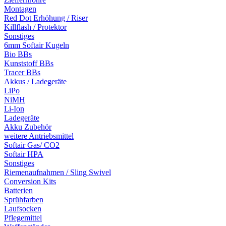
Montagen
Red Dot Erhöhung / Riser
Killflash / Protektor
Sonstiges
6mm Softair Kugeln
Bio BBs
Kunststoff BBs
Tracer BBs
Akkus / Ladegeräte
LiPo
NiMH
Li-Ion
Ladegeräte
Akku Zubehör
weitere Antriebsmittel
Softair Gas/ CO2
Softair HPA
Sonstiges
Riemenaufnahmen / Sling Swivel
Conversion Kits
Batterien
Sprühfarben
Laufsocken
Pflegemittel