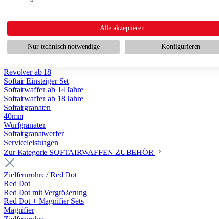
Scharfschützengewehr ab 18
Pumpguns ab 18
Softair Pistolen
Softair Pistolen Gas ab 18
Alle akzeptieren
Softair Pistolen elektrisch ab 14
Softair Pistolen Federdruck ab 14
Nur technisch notwendige
Konfigurieren
Softair Pistolen HPA Luftdruck ab 18
Historische Softairpistolen
Revolver ab 18
Softair Einsteiger Set
Softairwaffen ab 14 Jahre
Softairwaffen ab 18 Jahre
Softairgranaten
40mm
Wurfgranaten
Softairgranatwerfer
Serviceleistungen
Zur Kategorie SOFTAIRWAFFEN ZUBEHÖR
Zielfernrohre / Red Dot
Red Dot
Red Dot mit Vergrößerung
Red Dot + Magnifier Sets
Magnifier
Zielfernrohre