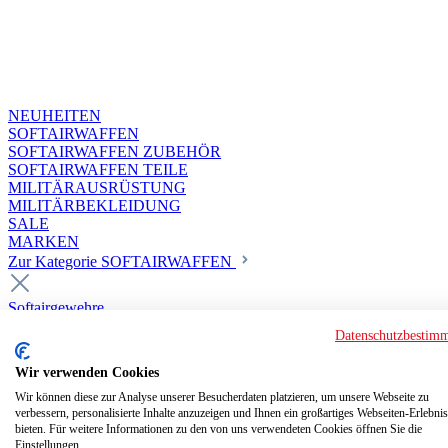
NEUHEITEN
SOFTAIRWAFFEN
SOFTAIRWAFFEN ZUBEHÖR
SOFTAIRWAFFEN TEILE
MILITÄRAUSRÜSTUNG
MILITÄRBEKLEIDUNG
SALE
MARKEN
Zur Kategorie SOFTAIRWAFFEN
Softairgewehre
Superior Custom HPA Guns ab 18
Datenschutzbestim
Deluxe Custom Guns ab 18
Softair elektrisch ab 18
Wir verwenden Cookies
Softair elektrisch ab 14
Softair gasbetrieben ab 18
Wir können diese zur Analyse unserer Besucherdaten platzieren, um unsere Webseite zu
verbessern, personalisierte Inhalte anzuzeigen und Ihnen ein großartiges Webseiten-Erlebnis
Softair HPA Luftdruck ab 18
bieten. Für weitere Informationen zu den von uns verwendeten Cookies öffnen Sie die
Historische Softairwaffen
Einstellungen.