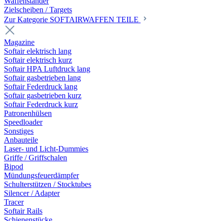
Waffenständer
Zielscheiben / Targets
Zur Kategorie SOFTAIRWAFFEN TEILE
Magazine
Softair elektrisch lang
Softair elektrisch kurz
Softair HPA Luftdruck lang
Softair gasbetrieben lang
Softair Federdruck lang
Softair gasbetrieben kurz
Softair Federdruck kurz
Patronenhülsen
Speedloader
Sonstiges
Anbauteile
Laser- und Licht-Dummies
Griffe / Griffschalen
Bipod
Mündungsfeuerdämpfer
Schulterstützen / Stocktubes
Silencer / Adapter
Tracer
Softair Rails
Schienenstücke