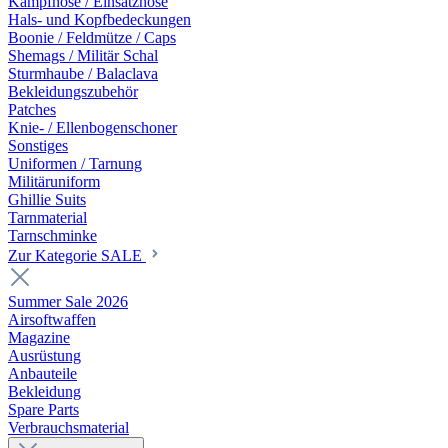
Kampfhose / Einsatzhose
Hals- und Kopfbedeckungen
Boonie / Feldmütze / Caps
Shemags / Militär Schal
Sturmhaube / Balaclava
Bekleidungszubehör
Patches
Knie- / Ellenbogenschoner
Sonstiges
Uniformen / Tarnung
Militäruniform
Ghillie Suits
Tarnmaterial
Tarnschminke
Zur Kategorie SALE
Summer Sale 2026
Airsoftwaffen
Magazine
Ausrüstung
Anbauteile
Bekleidung
Spare Parts
Verbrauchsmaterial