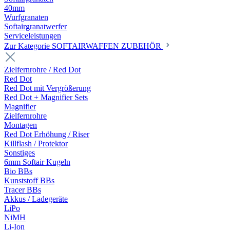
40mm
Wurfgranaten
Softairgranatwerfer
Serviceleistungen
Zur Kategorie SOFTAIRWAFFEN ZUBEHÖR
Zielfernrohre / Red Dot
Red Dot
Red Dot mit Vergrößerung
Red Dot + Magnifier Sets
Magnifier
Zielfernrohre
Montagen
Red Dot Erhöhung / Riser
Killflash / Protektor
Sonstiges
6mm Softair Kugeln
Bio BBs
Kunststoff BBs
Tracer BBs
Akkus / Ladegeräte
LiPo
NiMH
Li-Ion