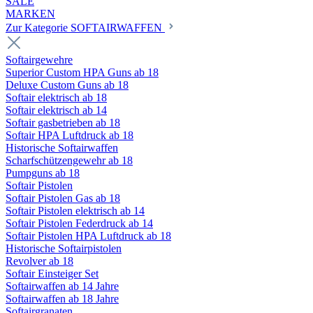
SALE
MARKEN
Zur Kategorie SOFTAIRWAFFEN
Softairgewehre
Superior Custom HPA Guns ab 18
Deluxe Custom Guns ab 18
Softair elektrisch ab 18
Softair elektrisch ab 14
Softair gasbetrieben ab 18
Softair HPA Luftdruck ab 18
Historische Softairwaffen
Scharfschützengewehr ab 18
Pumpguns ab 18
Softair Pistolen
Softair Pistolen Gas ab 18
Softair Pistolen elektrisch ab 14
Softair Pistolen Federdruck ab 14
Softair Pistolen HPA Luftdruck ab 18
Historische Softairpistolen
Revolver ab 18
Softair Einsteiger Set
Softairwaffen ab 14 Jahre
Softairwaffen ab 18 Jahre
Softairgranaten