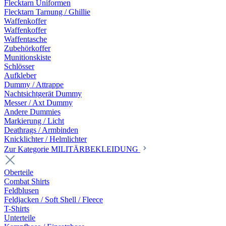
Flecktarn Uniformen
Flecktarn Tarnung / Ghillie
Waffenkoffer
Waffenkoffer
Waffentasche
Zubehörkoffer
Munitionskiste
Schlösser
Aufkleber
Dummy / Attrappe
Nachtsichtgerät Dummy
Messer / Axt Dummy
Andere Dummies
Markierung / Licht
Deathrags / Armbinden
Knicklichter / Helmlichter
Zur Kategorie MILITÄRBEKLEIDUNG
Oberteile
Combat Shirts
Feldblusen
Feldjacken / Soft Shell / Fleece
T-Shirts
Unterteile