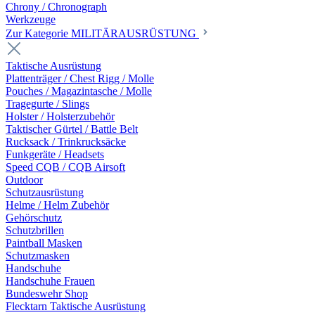
Chrony / Chronograph
Werkzeuge
Zur Kategorie MILITÄRAUSRÜSTUNG
Taktische Ausrüstung
Plattenträger / Chest Rigg / Molle
Pouches / Magazintasche / Molle
Tragegurte / Slings
Holster / Holsterzubehör
Taktischer Gürtel / Battle Belt
Rucksack / Trinkrucksäcke
Funkgeräte / Headsets
Speed CQB / CQB Airsoft
Outdoor
Schutzausrüstung
Helme / Helm Zubehör
Gehörschutz
Schutzbrillen
Paintball Masken
Schutzmasken
Handschuhe
Handschuhe Frauen
Bundeswehr Shop
Flecktarn Taktische Ausrüstung