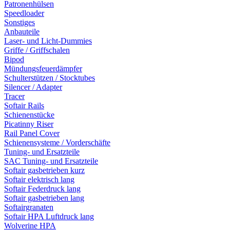
Patronenhülsen
Speedloader
Sonstiges
Anbauteile
Laser- und Licht-Dummies
Griffe / Griffschalen
Bipod
Mündungsfeuerdämpfer
Schulterstützen / Stocktubes
Silencer / Adapter
Tracer
Softair Rails
Schienenstücke
Picatinny Riser
Rail Panel Cover
Schienensysteme / Vorderschäfte
Tuning- und Ersatzteile
SAC Tuning- und Ersatzteile
Softair gasbetrieben kurz
Softair elektrisch lang
Softair Federdruck lang
Softair gasbetrieben lang
Softairgranaten
Softair HPA Luftdruck lang
Wolverine HPA