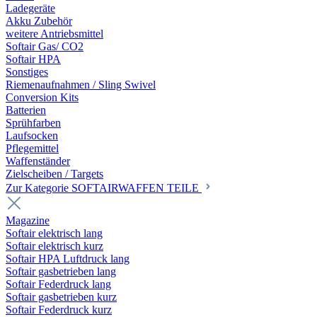
Ladegeräte
Akku Zubehör
weitere Antriebsmittel
Softair Gas/ CO2
Softair HPA
Sonstiges
Riemenaufnahmen / Sling Swivel
Conversion Kits
Batterien
Sprühfarben
Laufsocken
Pflegemittel
Waffenständer
Zielscheiben / Targets
Zur Kategorie SOFTAIRWAFFEN TEILE
Magazine
Softair elektrisch lang
Softair elektrisch kurz
Softair HPA Luftdruck lang
Softair gasbetrieben lang
Softair Federdruck lang
Softair gasbetrieben kurz
Softair Federdruck kurz