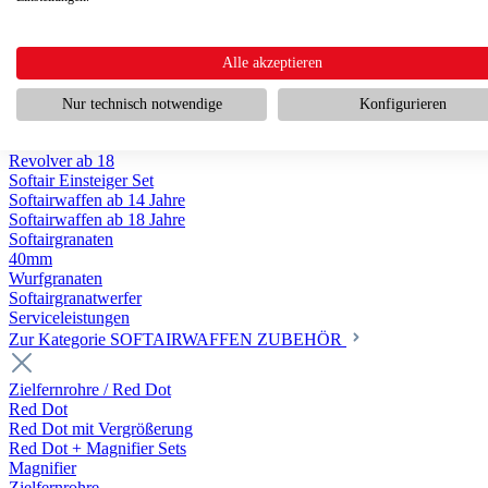
Scharfschützengewehr ab 18
Pumpguns ab 18
Softair Pistolen
Softair Pistolen Gas ab 18
Alle akzeptieren
Softair Pistolen elektrisch ab 14
Softair Pistolen Federdruck ab 14
Nur technisch notwendige
Konfigurieren
Softair Pistolen HPA Luftdruck ab 18
Historische Softairpistolen
Revolver ab 18
Softair Einsteiger Set
Softairwaffen ab 14 Jahre
Softairwaffen ab 18 Jahre
Softairgranaten
40mm
Wurfgranaten
Softairgranatwerfer
Serviceleistungen
Zur Kategorie SOFTAIRWAFFEN ZUBEHÖR
Zielfernrohre / Red Dot
Red Dot
Red Dot mit Vergrößerung
Red Dot + Magnifier Sets
Magnifier
Zielfernrohre