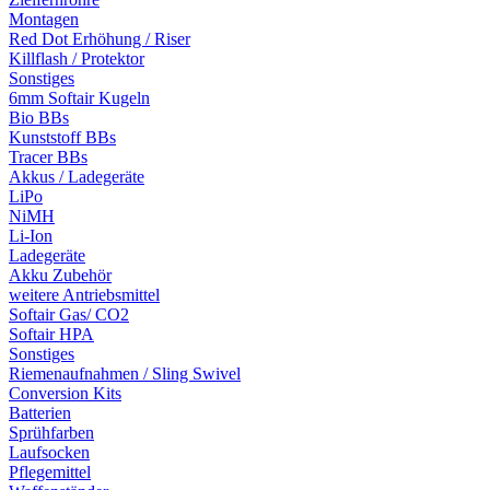
Montagen
Red Dot Erhöhung / Riser
Killflash / Protektor
Sonstiges
6mm Softair Kugeln
Bio BBs
Kunststoff BBs
Tracer BBs
Akkus / Ladegeräte
LiPo
NiMH
Li-Ion
Ladegeräte
Akku Zubehör
weitere Antriebsmittel
Softair Gas/ CO2
Softair HPA
Sonstiges
Riemenaufnahmen / Sling Swivel
Conversion Kits
Batterien
Sprühfarben
Laufsocken
Pflegemittel