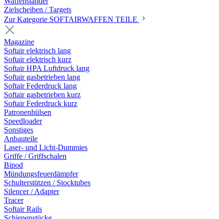
Waffenständer
Zielscheiben / Targets
Zur Kategorie SOFTAIRWAFFEN TEILE
Magazine
Softair elektrisch lang
Softair elektrisch kurz
Softair HPA Luftdruck lang
Softair gasbetrieben lang
Softair Federdruck lang
Softair gasbetrieben kurz
Softair Federdruck kurz
Patronenhülsen
Speedloader
Sonstiges
Anbauteile
Laser- und Licht-Dummies
Griffe / Griffschalen
Bipod
Mündungsfeuerdämpfer
Schulterstützen / Stocktubes
Silencer / Adapter
Tracer
Softair Rails
Schienenstücke