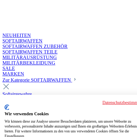
NEUHEITEN
SOFTAIRWAFFEN
SOFTAIRWAFFEN ZUBEHÖR
SOFTAIRWAFFEN TEILE
MILITÄRAUSRÜSTUNG
MILITÄRBEKLEIDUNG
SALE
MARKEN
Zur Kategorie SOFTAIRWAFFEN
Softairgewehre
Superior Custom HPA Guns ab 18
Datenschutzbestim
Deluxe Custom Guns ab 18
Softair elektrisch ab 18
Wir verwenden Cookies
Softair elektrisch ab 14
Softair gasbetrieben ab 18
Wir können diese zur Analyse unserer Besucherdaten platzieren, um unsere Webseite zu
verbessern, personalisierte Inhalte anzuzeigen und Ihnen ein großartiges Webseiten-Erlebnis
Softair HPA Luftdruck ab 18
bieten. Für weitere Informationen zu den von uns verwendeten Cookies öffnen Sie die
Historische Softairwaffen
Einstellungen.