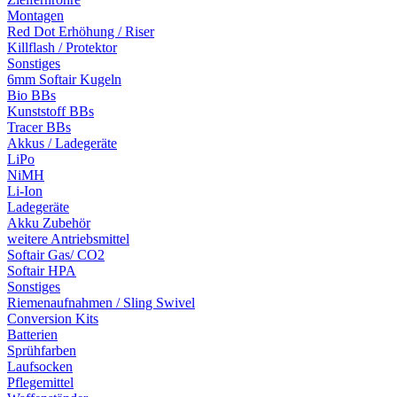
Montagen
Red Dot Erhöhung / Riser
Killflash / Protektor
Sonstiges
6mm Softair Kugeln
Bio BBs
Kunststoff BBs
Tracer BBs
Akkus / Ladegeräte
LiPo
NiMH
Li-Ion
Ladegeräte
Akku Zubehör
weitere Antriebsmittel
Softair Gas/ CO2
Softair HPA
Sonstiges
Riemenaufnahmen / Sling Swivel
Conversion Kits
Batterien
Sprühfarben
Laufsocken
Pflegemittel