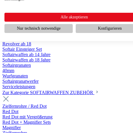
Scharfschützengewehr ab 18
Pumpguns ab 18
Softair Pistolen
Softair Pistolen Gas ab 18
Alle akzeptieren
Softair Pistolen elektrisch ab 14
Softair Pistolen Federdruck ab 14
Nur technisch notwendige
Konfigurieren
Softair Pistolen HPA Luftdruck ab 18
Historische Softairpistolen
Revolver ab 18
Softair Einsteiger Set
Softairwaffen ab 14 Jahre
Softairwaffen ab 18 Jahre
Softairgranaten
40mm
Wurfgranaten
Softairgranatwerfer
Serviceleistungen
Zur Kategorie SOFTAIRWAFFEN ZUBEHÖR
Zielfernrohre / Red Dot
Red Dot
Red Dot mit Vergrößerung
Red Dot + Magnifier Sets
Magnifier
Zielfernrohre