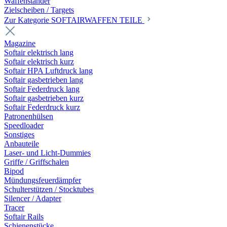
Waffenständer
Zielscheiben / Targets
Zur Kategorie SOFTAIRWAFFEN TEILE
Magazine
Softair elektrisch lang
Softair elektrisch kurz
Softair HPA Luftdruck lang
Softair gasbetrieben lang
Softair Federdruck lang
Softair gasbetrieben kurz
Softair Federdruck kurz
Patronenhülsen
Speedloader
Sonstiges
Anbauteile
Laser- und Licht-Dummies
Griffe / Griffschalen
Bipod
Mündungsfeuerdämpfer
Schulterstützen / Stocktubes
Silencer / Adapter
Tracer
Softair Rails
Schienenstücke