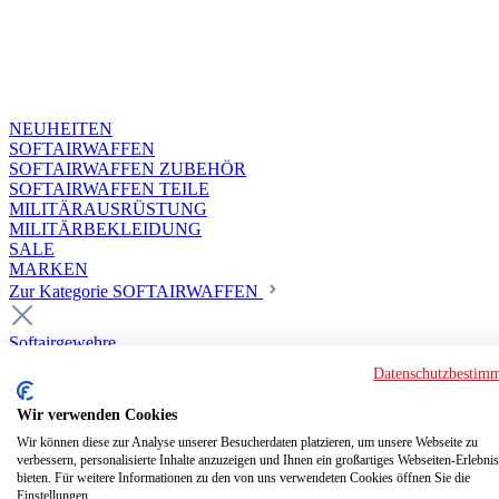
NEUHEITEN
SOFTAIRWAFFEN
SOFTAIRWAFFEN ZUBEHÖR
SOFTAIRWAFFEN TEILE
MILITÄRAUSRÜSTUNG
MILITÄRBEKLEIDUNG
SALE
MARKEN
Zur Kategorie SOFTAIRWAFFEN
Softairgewehre
Superior Custom HPA Guns ab 18
Datenschutzbestim
Deluxe Custom Guns ab 18
Softair elektrisch ab 18
Wir verwenden Cookies
Softair elektrisch ab 14
Softair gasbetrieben ab 18
Wir können diese zur Analyse unserer Besucherdaten platzieren, um unsere Webseite zu
verbessern, personalisierte Inhalte anzuzeigen und Ihnen ein großartiges Webseiten-Erlebnis
Softair HPA Luftdruck ab 18
bieten. Für weitere Informationen zu den von uns verwendeten Cookies öffnen Sie die
Historische Softairwaffen
Einstellungen.