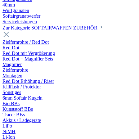
40mm
Wurfgranaten
Softairgranatwerfer
Serviceleistungen
Zur Kategorie SOFTAIRWAFFEN ZUBEHÖR
Zielfernrohre / Red Dot
Red Dot
Red Dot mit Vergrößerung
Red Dot + Magnifier Sets
Magnifier
Zielfernrohre
Montagen
Red Dot Erhöhung / Riser
Killflash / Protektor
Sonstiges
6mm Softair Kugeln
Bio BBs
Kunststoff BBs
Tracer BBs
Akkus / Ladegeräte
LiPo
NiMH
Li-Ion