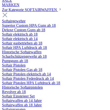
SALE
MARKEN
Zur Kategorie SOFTAIRWAFFEN
Softairgewehre
Superior Custom HPA Guns ab 18
Deluxe Custom Guns ab 18
Softair elektrisch ab 18
Softair elektrisch ab 14
Softair gasbetrieben ab 18
Softair HPA Luftdruck ab 18
Historische Softairwaffen
Scharfschützengewehr ab 18
Pumpguns ab 18
Softair Pistolen
Softair Pistolen Gas ab 18
Softair Pistolen elektrisch ab 14
Softair Pistolen Federdruck ab 14
Softair Pistolen HPA Luftdruck ab 18
Historische Softairpistolen
Revolver ab 18
Softair Einsteiger Set
Softairwaffen ab 14 Jahre
Softairwaffen ab 18 Jahre
Softairgranaten