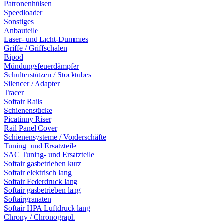
Patronenhülsen
Speedloader
Sonstiges
Anbauteile
Laser- und Licht-Dummies
Griffe / Griffschalen
Bipod
Mündungsfeuerdämpfer
Schulterstützen / Stocktubes
Silencer / Adapter
Tracer
Softair Rails
Schienenstücke
Picatinny Riser
Rail Panel Cover
Schienensysteme / Vorderschäfte
Tuning- und Ersatzteile
SAC Tuning- und Ersatzteile
Softair gasbetrieben kurz
Softair elektrisch lang
Softair Federdruck lang
Softair gasbetrieben lang
Softairgranaten
Softair HPA Luftdruck lang
Chrony / Chronograph