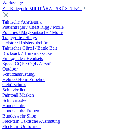
Werkzeuge
Zur Kategorie MILITÄRAUSRÜSTUNG
Taktische Ausrüstung
Plattenträger / Chest Rigg / Molle
Pouches / Magazintasche / Molle
Tragegurte / Slings
Holster / Holsterzubehör
Taktischer Gürtel / Battle Belt
Rucksack / Trinkrucksäcke
Funkgeräte / Headsets
Speed CQB / CQB Airsoft
Outdoor
Schutzausrüstung
Helme / Helm Zubehör
Gehörschutz
Schutzbrillen
Paintball Masken
Schutzmasken
Handschuhe
Handschuhe Frauen
Bundeswehr Shop
Flecktarn Taktische Ausrüstung
Flecktarn Uniformen