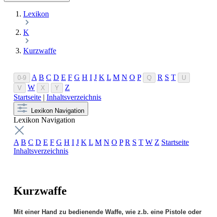
Lexikon
K
Kurzwaffe
A
B
C
D
E
F
G
H
I
J
K
L
M
N
O
P
R
S
T
0-9
Q
U
W
Z
V
X
Y
Startseite
|
Inhaltsverzeichnis
Lexikon Navigation
Lexikon Navigation
A
B
C
D
E
F
G
H
I
J
K
L
M
N
O
P
R
S
T
W
Z
Startseite
Inhaltsverzeichnis
Kurzwaffe
Mit einer Hand zu bedienende Waffe, wie z.b. eine Pistole oder