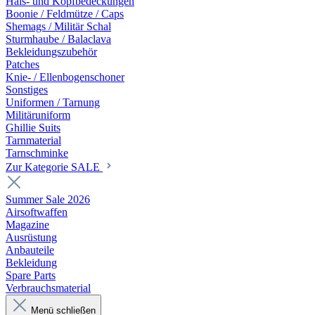
Hals- und Kopfbedeckungen
Boonie / Feldmütze / Caps
Shemags / Militär Schal
Sturmhaube / Balaclava
Bekleidungszubehör
Patches
Knie- / Ellenbogenschoner
Sonstiges
Uniformen / Tarnung
Militäruniform
Ghillie Suits
Tarnmaterial
Tarnschminke
Zur Kategorie SALE
Summer Sale 2026
Airsoftwaffen
Magazine
Ausrüstung
Anbauteile
Bekleidung
Spare Parts
Verbrauchsmaterial
Menü schließen