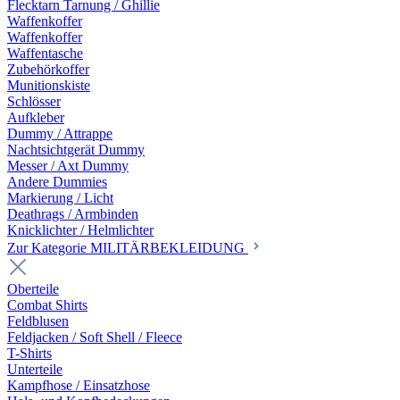
Flecktarn Tarnung / Ghillie
Waffenkoffer
Waffenkoffer
Waffentasche
Zubehörkoffer
Munitionskiste
Schlösser
Aufkleber
Dummy / Attrappe
Nachtsichtgerät Dummy
Messer / Axt Dummy
Andere Dummies
Markierung / Licht
Deathrags / Armbinden
Knicklichter / Helmlichter
Zur Kategorie MILITÄRBEKLEIDUNG
Oberteile
Combat Shirts
Feldblusen
Feldjacken / Soft Shell / Fleece
T-Shirts
Unterteile
Kampfhose / Einsatzhose