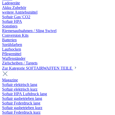
Ladegeräte
Akku Zubehör
weitere Antriebsmittel
Softair Gas/ CO2
Softair HPA
Sonstiges
Riemenaufnahmen / Sling Swivel
Conversion Kits
Batterien
Sprühfarben
Laufsocken
Pflegemittel
Waffenständer
Zielscheiben / Targets
Zur Kategorie SOFTAIRWAFFEN TEILE
Magazine
Softair elektrisch lang
Softair elektrisch kurz
Softair HPA Luftdruck lang
Softair gasbetrieben lang
Softair Federdruck lang
Softair gasbetrieben kurz
Softair Federdruck kurz