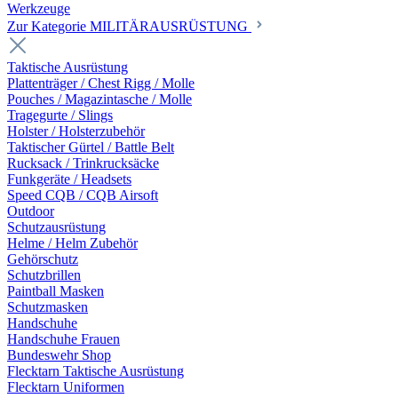
Werkzeuge
Zur Kategorie MILITÄRAUSRÜSTUNG
Taktische Ausrüstung
Plattenträger / Chest Rigg / Molle
Pouches / Magazintasche / Molle
Tragegurte / Slings
Holster / Holsterzubehör
Taktischer Gürtel / Battle Belt
Rucksack / Trinkrucksäcke
Funkgeräte / Headsets
Speed CQB / CQB Airsoft
Outdoor
Schutzausrüstung
Helme / Helm Zubehör
Gehörschutz
Schutzbrillen
Paintball Masken
Schutzmasken
Handschuhe
Handschuhe Frauen
Bundeswehr Shop
Flecktarn Taktische Ausrüstung
Flecktarn Uniformen