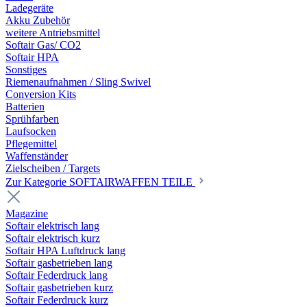
Ladegeräte
Akku Zubehör
weitere Antriebsmittel
Softair Gas/ CO2
Softair HPA
Sonstiges
Riemenaufnahmen / Sling Swivel
Conversion Kits
Batterien
Sprühfarben
Laufsocken
Pflegemittel
Waffenständer
Zielscheiben / Targets
Zur Kategorie SOFTAIRWAFFEN TEILE
Magazine
Softair elektrisch lang
Softair elektrisch kurz
Softair HPA Luftdruck lang
Softair gasbetrieben lang
Softair Federdruck lang
Softair gasbetrieben kurz
Softair Federdruck kurz