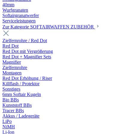
40mm
Wurfgranaten
Softairgranatwerfer
Serviceleistungen
Zur Kategorie SOFTAIRWAFFEN ZUBEHÖR
Zielfernrohre / Red Dot
Red Dot
Red Dot mit Vergrößerung
Red Dot + Magnifier Sets
Magnifier
Zielfernrohre
Montagen
Red Dot Erhöhung / Riser
Killflash / Protektor
Sonstiges
6mm Softair Kugeln
Bio BBs
Kunststoff BBs
Tracer BBs
Akkus / Ladegeräte
LiPo
NiMH
Li-Ion