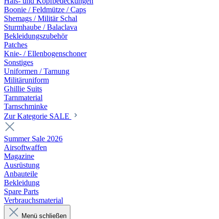
Hals- und Kopfbedeckungen
Boonie / Feldmütze / Caps
Shemags / Militär Schal
Sturmhaube / Balaclava
Bekleidungszubehör
Patches
Knie- / Ellenbogenschoner
Sonstiges
Uniformen / Tarnung
Militäruniform
Ghillie Suits
Tarnmaterial
Tarnschminke
Zur Kategorie SALE
Summer Sale 2026
Airsoftwaffen
Magazine
Ausrüstung
Anbauteile
Bekleidung
Spare Parts
Verbrauchsmaterial
Menü schließen