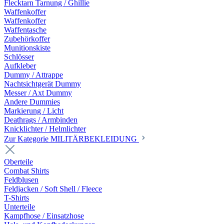
Flecktarn Tarnung / Ghillie
Waffenkoffer
Waffenkoffer
Waffentasche
Zubehörkoffer
Munitionskiste
Schlösser
Aufkleber
Dummy / Attrappe
Nachtsichtgerät Dummy
Messer / Axt Dummy
Andere Dummies
Markierung / Licht
Deathrags / Armbinden
Knicklichter / Helmlichter
Zur Kategorie MILITÄRBEKLEIDUNG
Oberteile
Combat Shirts
Feldblusen
Feldjacken / Soft Shell / Fleece
T-Shirts
Unterteile
Kampfhose / Einsatzhose