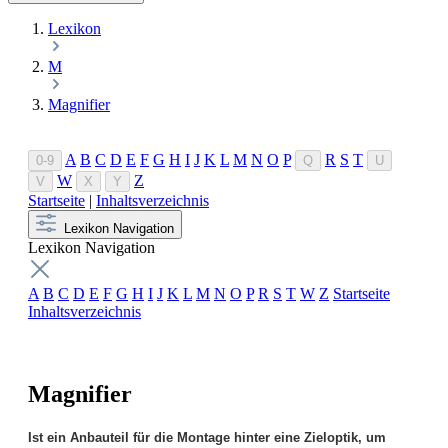
Lexikon
M
Magnifier
A
B
C
D
E
F
G
H
I
J
K
L
M
N
O
P
R
S
T
0-9
Q
U
W
Z
V
X
Y
Startseite
|
Inhaltsverzeichnis
Lexikon Navigation
Lexikon Navigation
A
B
C
D
E
F
G
H
I
J
K
L
M
N
O
P
R
S
T
W
Z
Startseite
Inhaltsverzeichnis
Magnifier
Ist ein Anbauteil für die Montage hinter eine Zieloptik, um