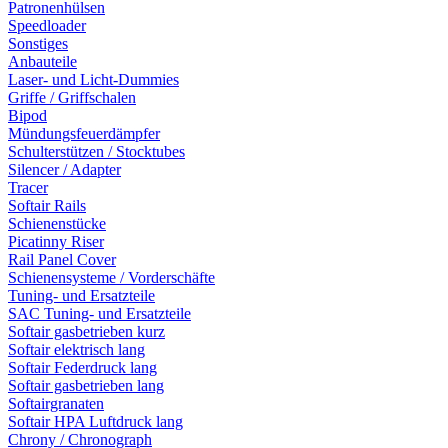
Patronenhülsen
Speedloader
Sonstiges
Anbauteile
Laser- und Licht-Dummies
Griffe / Griffschalen
Bipod
Mündungsfeuerdämpfer
Schulterstützen / Stocktubes
Silencer / Adapter
Tracer
Softair Rails
Schienenstücke
Picatinny Riser
Rail Panel Cover
Schienensysteme / Vorderschäfte
Tuning- und Ersatzteile
SAC Tuning- und Ersatzteile
Softair gasbetrieben kurz
Softair elektrisch lang
Softair Federdruck lang
Softair gasbetrieben lang
Softairgranaten
Softair HPA Luftdruck lang
Chrony / Chronograph