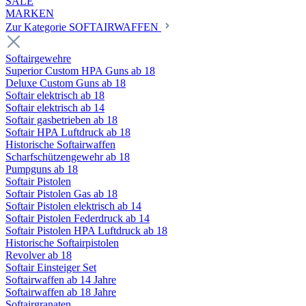
SALE
MARKEN
Zur Kategorie SOFTAIRWAFFEN
Softairgewehre
Superior Custom HPA Guns ab 18
Deluxe Custom Guns ab 18
Softair elektrisch ab 18
Softair elektrisch ab 14
Softair gasbetrieben ab 18
Softair HPA Luftdruck ab 18
Historische Softairwaffen
Scharfschützengewehr ab 18
Pumpguns ab 18
Softair Pistolen
Softair Pistolen Gas ab 18
Softair Pistolen elektrisch ab 14
Softair Pistolen Federdruck ab 14
Softair Pistolen HPA Luftdruck ab 18
Historische Softairpistolen
Revolver ab 18
Softair Einsteiger Set
Softairwaffen ab 14 Jahre
Softairwaffen ab 18 Jahre
Softairgranaten