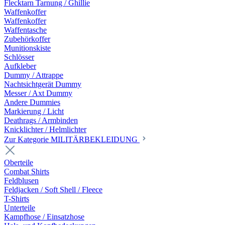
Flecktarn Tarnung / Ghillie
Waffenkoffer
Waffenkoffer
Waffentasche
Zubehörkoffer
Munitionskiste
Schlösser
Aufkleber
Dummy / Attrappe
Nachtsichtgerät Dummy
Messer / Axt Dummy
Andere Dummies
Markierung / Licht
Deathrags / Armbinden
Knicklichter / Helmlichter
Zur Kategorie MILITÄRBEKLEIDUNG
Oberteile
Combat Shirts
Feldblusen
Feldjacken / Soft Shell / Fleece
T-Shirts
Unterteile
Kampfhose / Einsatzhose