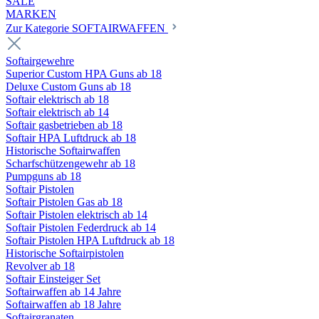
SALE
MARKEN
Zur Kategorie SOFTAIRWAFFEN
Softairgewehre
Superior Custom HPA Guns ab 18
Deluxe Custom Guns ab 18
Softair elektrisch ab 18
Softair elektrisch ab 14
Softair gasbetrieben ab 18
Softair HPA Luftdruck ab 18
Historische Softairwaffen
Scharfschützengewehr ab 18
Pumpguns ab 18
Softair Pistolen
Softair Pistolen Gas ab 18
Softair Pistolen elektrisch ab 14
Softair Pistolen Federdruck ab 14
Softair Pistolen HPA Luftdruck ab 18
Historische Softairpistolen
Revolver ab 18
Softair Einsteiger Set
Softairwaffen ab 14 Jahre
Softairwaffen ab 18 Jahre
Softairgranaten