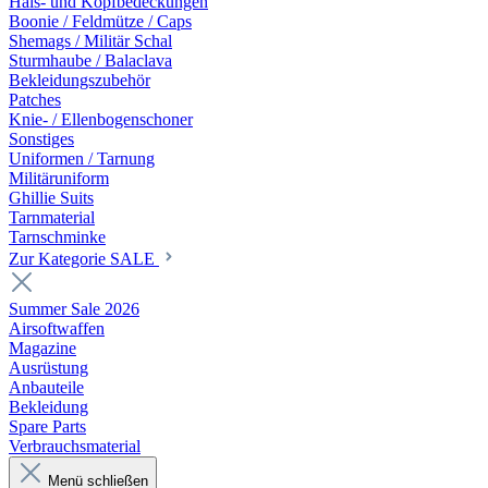
Hals- und Kopfbedeckungen
Boonie / Feldmütze / Caps
Shemags / Militär Schal
Sturmhaube / Balaclava
Bekleidungszubehör
Patches
Knie- / Ellenbogenschoner
Sonstiges
Uniformen / Tarnung
Militäruniform
Ghillie Suits
Tarnmaterial
Tarnschminke
Zur Kategorie SALE
Summer Sale 2026
Airsoftwaffen
Magazine
Ausrüstung
Anbauteile
Bekleidung
Spare Parts
Verbrauchsmaterial
Menü schließen