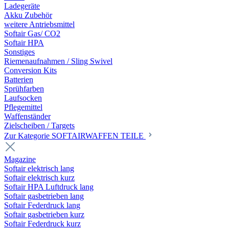
Ladegeräte
Akku Zubehör
weitere Antriebsmittel
Softair Gas/ CO2
Softair HPA
Sonstiges
Riemenaufnahmen / Sling Swivel
Conversion Kits
Batterien
Sprühfarben
Laufsocken
Pflegemittel
Waffenständer
Zielscheiben / Targets
Zur Kategorie SOFTAIRWAFFEN TEILE
Magazine
Softair elektrisch lang
Softair elektrisch kurz
Softair HPA Luftdruck lang
Softair gasbetrieben lang
Softair Federdruck lang
Softair gasbetrieben kurz
Softair Federdruck kurz