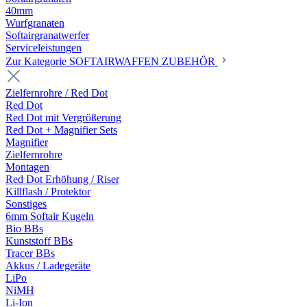
40mm
Wurfgranaten
Softairgranatwerfer
Serviceleistungen
Zur Kategorie SOFTAIRWAFFEN ZUBEHÖR
Zielfernrohre / Red Dot
Red Dot
Red Dot mit Vergrößerung
Red Dot + Magnifier Sets
Magnifier
Zielfernrohre
Montagen
Red Dot Erhöhung / Riser
Killflash / Protektor
Sonstiges
6mm Softair Kugeln
Bio BBs
Kunststoff BBs
Tracer BBs
Akkus / Ladegeräte
LiPo
NiMH
Li-Ion