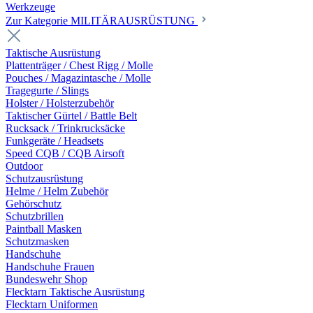
Werkzeuge
Zur Kategorie MILITÄRAUSRÜSTUNG
Taktische Ausrüstung
Plattenträger / Chest Rigg / Molle
Pouches / Magazintasche / Molle
Tragegurte / Slings
Holster / Holsterzubehör
Taktischer Gürtel / Battle Belt
Rucksack / Trinkrucksäcke
Funkgeräte / Headsets
Speed CQB / CQB Airsoft
Outdoor
Schutzausrüstung
Helme / Helm Zubehör
Gehörschutz
Schutzbrillen
Paintball Masken
Schutzmasken
Handschuhe
Handschuhe Frauen
Bundeswehr Shop
Flecktarn Taktische Ausrüstung
Flecktarn Uniformen