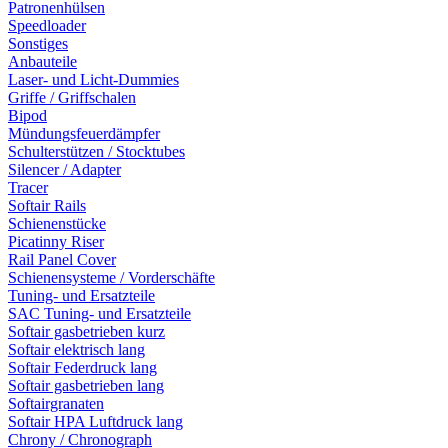
Patronenhülsen
Speedloader
Sonstiges
Anbauteile
Laser- und Licht-Dummies
Griffe / Griffschalen
Bipod
Mündungsfeuerdämpfer
Schulterstützen / Stocktubes
Silencer / Adapter
Tracer
Softair Rails
Schienenstücke
Picatinny Riser
Rail Panel Cover
Schienensysteme / Vorderschäfte
Tuning- und Ersatzteile
SAC Tuning- und Ersatzteile
Softair gasbetrieben kurz
Softair elektrisch lang
Softair Federdruck lang
Softair gasbetrieben lang
Softairgranaten
Softair HPA Luftdruck lang
Chrony / Chronograph