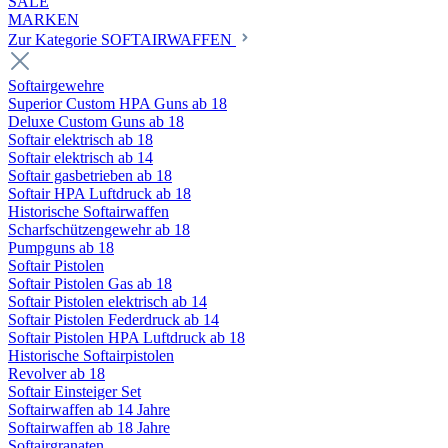
SALE
MARKEN
Zur Kategorie SOFTAIRWAFFEN
Softairgewehre
Superior Custom HPA Guns ab 18
Deluxe Custom Guns ab 18
Softair elektrisch ab 18
Softair elektrisch ab 14
Softair gasbetrieben ab 18
Softair HPA Luftdruck ab 18
Historische Softairwaffen
Scharfschützengewehr ab 18
Pumpguns ab 18
Softair Pistolen
Softair Pistolen Gas ab 18
Softair Pistolen elektrisch ab 14
Softair Pistolen Federdruck ab 14
Softair Pistolen HPA Luftdruck ab 18
Historische Softairpistolen
Revolver ab 18
Softair Einsteiger Set
Softairwaffen ab 14 Jahre
Softairwaffen ab 18 Jahre
Softairgranaten