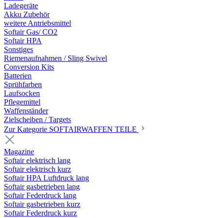
Ladegeräte
Akku Zubehör
weitere Antriebsmittel
Softair Gas/ CO2
Softair HPA
Sonstiges
Riemenaufnahmen / Sling Swivel
Conversion Kits
Batterien
Sprühfarben
Laufsocken
Pflegemittel
Waffenständer
Zielscheiben / Targets
Zur Kategorie SOFTAIRWAFFEN TEILE
Magazine
Softair elektrisch lang
Softair elektrisch kurz
Softair HPA Luftdruck lang
Softair gasbetrieben lang
Softair Federdruck lang
Softair gasbetrieben kurz
Softair Federdruck kurz