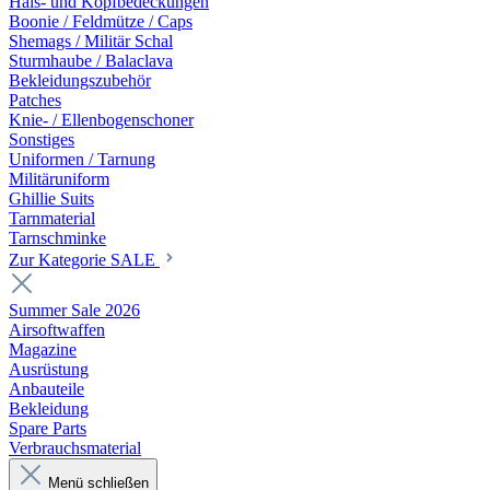
Hals- und Kopfbedeckungen
Boonie / Feldmütze / Caps
Shemags / Militär Schal
Sturmhaube / Balaclava
Bekleidungszubehör
Patches
Knie- / Ellenbogenschoner
Sonstiges
Uniformen / Tarnung
Militäruniform
Ghillie Suits
Tarnmaterial
Tarnschminke
Zur Kategorie SALE
Summer Sale 2026
Airsoftwaffen
Magazine
Ausrüstung
Anbauteile
Bekleidung
Spare Parts
Verbrauchsmaterial
Menü schließen