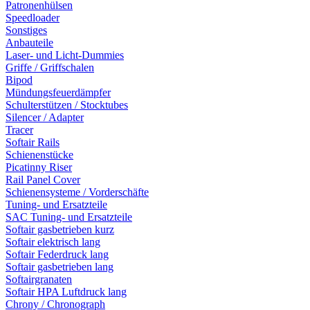
Patronenhülsen
Speedloader
Sonstiges
Anbauteile
Laser- und Licht-Dummies
Griffe / Griffschalen
Bipod
Mündungsfeuerdämpfer
Schulterstützen / Stocktubes
Silencer / Adapter
Tracer
Softair Rails
Schienenstücke
Picatinny Riser
Rail Panel Cover
Schienensysteme / Vorderschäfte
Tuning- und Ersatzteile
SAC Tuning- und Ersatzteile
Softair gasbetrieben kurz
Softair elektrisch lang
Softair Federdruck lang
Softair gasbetrieben lang
Softairgranaten
Softair HPA Luftdruck lang
Chrony / Chronograph