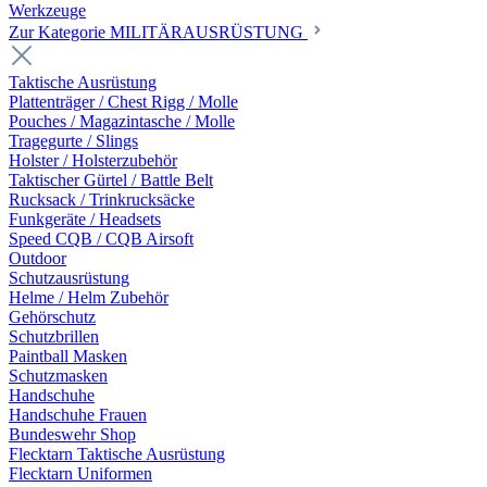
Werkzeuge
Zur Kategorie MILITÄRAUSRÜSTUNG
Taktische Ausrüstung
Plattenträger / Chest Rigg / Molle
Pouches / Magazintasche / Molle
Tragegurte / Slings
Holster / Holsterzubehör
Taktischer Gürtel / Battle Belt
Rucksack / Trinkrucksäcke
Funkgeräte / Headsets
Speed CQB / CQB Airsoft
Outdoor
Schutzausrüstung
Helme / Helm Zubehör
Gehörschutz
Schutzbrillen
Paintball Masken
Schutzmasken
Handschuhe
Handschuhe Frauen
Bundeswehr Shop
Flecktarn Taktische Ausrüstung
Flecktarn Uniformen