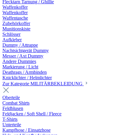
Flecktarn Tarnung / Ghillie
Waffenkoffer
Waffenkoffer
Waffentasche
Zubehörkoffer
Munitionskiste
Schlösser
Aufkleber
Dummy / Attrappe
Nachtsichtgerät Dummy
Messer / Axt Dummy
Andere Dummies
Markierung / Licht
Deathrags / Armbinden
Knicklichter / Helmlichter
Zur Kategorie MILITÄRBEKLEIDUNG
Oberteile
Combat Shirts
Feldblusen
Feldjacken / Soft Shell / Fleece
T-Shirts
Unterteile
Kampfhose / Einsatzhose