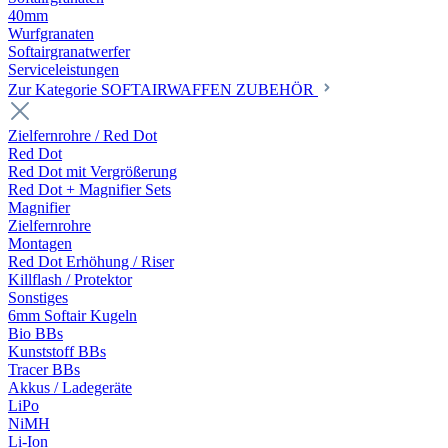
40mm
Wurfgranaten
Softairgranatwerfer
Serviceleistungen
Zur Kategorie SOFTAIRWAFFEN ZUBEHÖR
Zielfernrohre / Red Dot
Red Dot
Red Dot mit Vergrößerung
Red Dot + Magnifier Sets
Magnifier
Zielfernrohre
Montagen
Red Dot Erhöhung / Riser
Killflash / Protektor
Sonstiges
6mm Softair Kugeln
Bio BBs
Kunststoff BBs
Tracer BBs
Akkus / Ladegeräte
LiPo
NiMH
Li-Ion