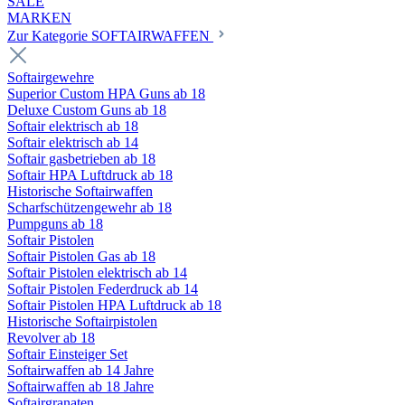
SALE
MARKEN
Zur Kategorie SOFTAIRWAFFEN
Softairgewehre
Superior Custom HPA Guns ab 18
Deluxe Custom Guns ab 18
Softair elektrisch ab 18
Softair elektrisch ab 14
Softair gasbetrieben ab 18
Softair HPA Luftdruck ab 18
Historische Softairwaffen
Scharfschützengewehr ab 18
Pumpguns ab 18
Softair Pistolen
Softair Pistolen Gas ab 18
Softair Pistolen elektrisch ab 14
Softair Pistolen Federdruck ab 14
Softair Pistolen HPA Luftdruck ab 18
Historische Softairpistolen
Revolver ab 18
Softair Einsteiger Set
Softairwaffen ab 14 Jahre
Softairwaffen ab 18 Jahre
Softairgranaten