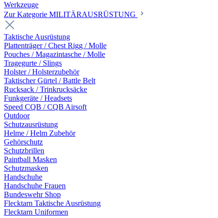
Werkzeuge
Zur Kategorie MILITÄRAUSRÜSTUNG
Taktische Ausrüstung
Plattenträger / Chest Rigg / Molle
Pouches / Magazintasche / Molle
Tragegurte / Slings
Holster / Holsterzubehör
Taktischer Gürtel / Battle Belt
Rucksack / Trinkrucksäcke
Funkgeräte / Headsets
Speed CQB / CQB Airsoft
Outdoor
Schutzausrüstung
Helme / Helm Zubehör
Gehörschutz
Schutzbrillen
Paintball Masken
Schutzmasken
Handschuhe
Handschuhe Frauen
Bundeswehr Shop
Flecktarn Taktische Ausrüstung
Flecktarn Uniformen