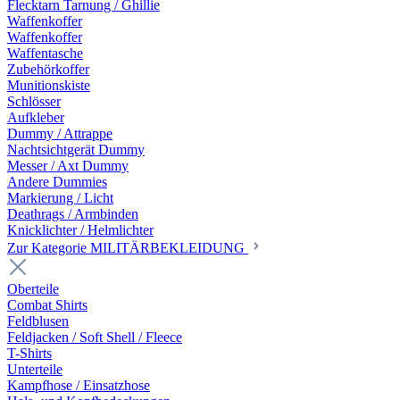
Flecktarn Tarnung / Ghillie
Waffenkoffer
Waffenkoffer
Waffentasche
Zubehörkoffer
Munitionskiste
Schlösser
Aufkleber
Dummy / Attrappe
Nachtsichtgerät Dummy
Messer / Axt Dummy
Andere Dummies
Markierung / Licht
Deathrags / Armbinden
Knicklichter / Helmlichter
Zur Kategorie MILITÄRBEKLEIDUNG
Oberteile
Combat Shirts
Feldblusen
Feldjacken / Soft Shell / Fleece
T-Shirts
Unterteile
Kampfhose / Einsatzhose