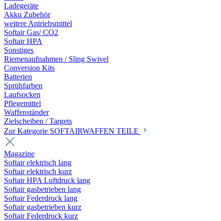
Ladegeräte
Akku Zubehör
weitere Antriebsmittel
Softair Gas/ CO2
Softair HPA
Sonstiges
Riemenaufnahmen / Sling Swivel
Conversion Kits
Batterien
Sprühfarben
Laufsocken
Pflegemittel
Waffenständer
Zielscheiben / Targets
Zur Kategorie SOFTAIRWAFFEN TEILE
Magazine
Softair elektrisch lang
Softair elektrisch kurz
Softair HPA Luftdruck lang
Softair gasbetrieben lang
Softair Federdruck lang
Softair gasbetrieben kurz
Softair Federdruck kurz