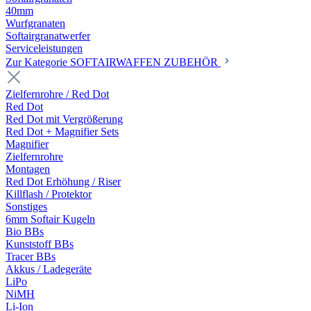
40mm
Wurfgranaten
Softairgranatwerfer
Serviceleistungen
Zur Kategorie SOFTAIRWAFFEN ZUBEHÖR
Zielfernrohre / Red Dot
Red Dot
Red Dot mit Vergrößerung
Red Dot + Magnifier Sets
Magnifier
Zielfernrohre
Montagen
Red Dot Erhöhung / Riser
Killflash / Protektor
Sonstiges
6mm Softair Kugeln
Bio BBs
Kunststoff BBs
Tracer BBs
Akkus / Ladegeräte
LiPo
NiMH
Li-Ion