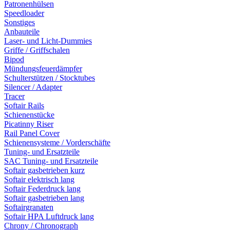
Patronenhülsen
Speedloader
Sonstiges
Anbauteile
Laser- und Licht-Dummies
Griffe / Griffschalen
Bipod
Mündungsfeuerdämpfer
Schulterstützen / Stocktubes
Silencer / Adapter
Tracer
Softair Rails
Schienenstücke
Picatinny Riser
Rail Panel Cover
Schienensysteme / Vorderschäfte
Tuning- und Ersatzteile
SAC Tuning- und Ersatzteile
Softair gasbetrieben kurz
Softair elektrisch lang
Softair Federdruck lang
Softair gasbetrieben lang
Softairgranaten
Softair HPA Luftdruck lang
Chrony / Chronograph