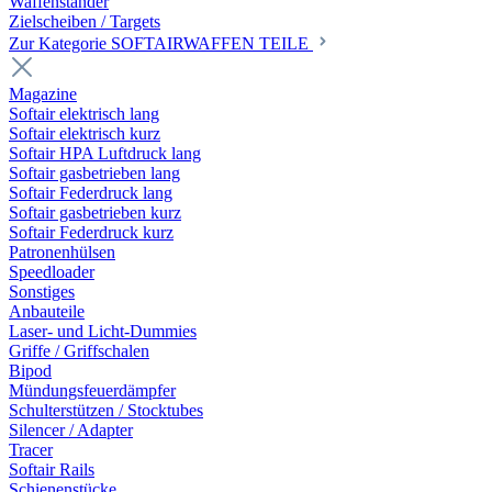
Waffenständer
Zielscheiben / Targets
Zur Kategorie SOFTAIRWAFFEN TEILE
Magazine
Softair elektrisch lang
Softair elektrisch kurz
Softair HPA Luftdruck lang
Softair gasbetrieben lang
Softair Federdruck lang
Softair gasbetrieben kurz
Softair Federdruck kurz
Patronenhülsen
Speedloader
Sonstiges
Anbauteile
Laser- und Licht-Dummies
Griffe / Griffschalen
Bipod
Mündungsfeuerdämpfer
Schulterstützen / Stocktubes
Silencer / Adapter
Tracer
Softair Rails
Schienenstücke