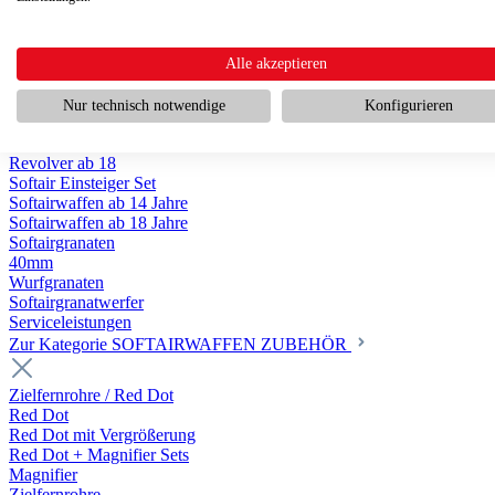
Scharfschützengewehr ab 18
Pumpguns ab 18
Softair Pistolen
Softair Pistolen Gas ab 18
Alle akzeptieren
Softair Pistolen elektrisch ab 14
Softair Pistolen Federdruck ab 14
Nur technisch notwendige
Konfigurieren
Softair Pistolen HPA Luftdruck ab 18
Historische Softairpistolen
Revolver ab 18
Softair Einsteiger Set
Softairwaffen ab 14 Jahre
Softairwaffen ab 18 Jahre
Softairgranaten
40mm
Wurfgranaten
Softairgranatwerfer
Serviceleistungen
Zur Kategorie SOFTAIRWAFFEN ZUBEHÖR
Zielfernrohre / Red Dot
Red Dot
Red Dot mit Vergrößerung
Red Dot + Magnifier Sets
Magnifier
Zielfernrohre