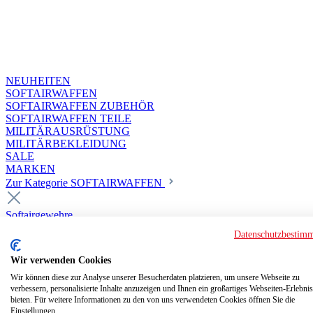
NEUHEITEN
SOFTAIRWAFFEN
SOFTAIRWAFFEN ZUBEHÖR
SOFTAIRWAFFEN TEILE
MILITÄRAUSRÜSTUNG
MILITÄRBEKLEIDUNG
SALE
MARKEN
Zur Kategorie SOFTAIRWAFFEN
Softairgewehre
Superior Custom HPA Guns ab 18
Datenschutzbestim
Deluxe Custom Guns ab 18
Softair elektrisch ab 18
Wir verwenden Cookies
Softair elektrisch ab 14
Softair gasbetrieben ab 18
Wir können diese zur Analyse unserer Besucherdaten platzieren, um unsere Webseite zu
verbessern, personalisierte Inhalte anzuzeigen und Ihnen ein großartiges Webseiten-Erlebnis
Softair HPA Luftdruck ab 18
bieten. Für weitere Informationen zu den von uns verwendeten Cookies öffnen Sie die
Historische Softairwaffen
Einstellungen.