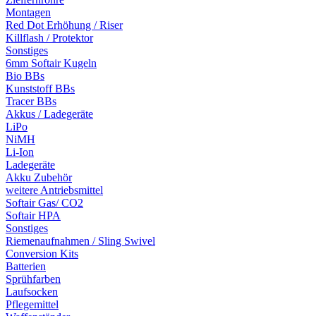
Montagen
Red Dot Erhöhung / Riser
Killflash / Protektor
Sonstiges
6mm Softair Kugeln
Bio BBs
Kunststoff BBs
Tracer BBs
Akkus / Ladegeräte
LiPo
NiMH
Li-Ion
Ladegeräte
Akku Zubehör
weitere Antriebsmittel
Softair Gas/ CO2
Softair HPA
Sonstiges
Riemenaufnahmen / Sling Swivel
Conversion Kits
Batterien
Sprühfarben
Laufsocken
Pflegemittel