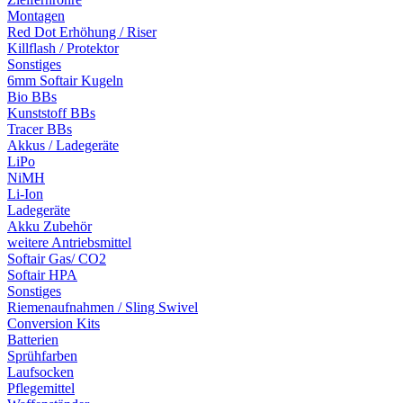
Montagen
Red Dot Erhöhung / Riser
Killflash / Protektor
Sonstiges
6mm Softair Kugeln
Bio BBs
Kunststoff BBs
Tracer BBs
Akkus / Ladegeräte
LiPo
NiMH
Li-Ion
Ladegeräte
Akku Zubehör
weitere Antriebsmittel
Softair Gas/ CO2
Softair HPA
Sonstiges
Riemenaufnahmen / Sling Swivel
Conversion Kits
Batterien
Sprühfarben
Laufsocken
Pflegemittel