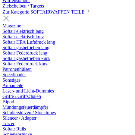
Waffenständer
Zielscheiben / Targets
Zur Kategorie SOFTAIRWAFFEN TEILE
Magazine
Softair elektrisch lang
Softair elektrisch kurz
Softair HPA Luftdruck lang
Softair gasbetrieben lang
Softair Federdruck lang
Softair gasbetrieben kurz
Softair Federdruck kurz
Patronenhülsen
Speedloader
Sonstiges
Anbauteile
Laser- und Licht-Dummies
Griffe / Griffschalen
Bipod
Mündungsfeuerdämpfer
Schulterstützen / Stocktubes
Silencer / Adapter
Tracer
Softair Rails
Schienenstücke