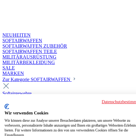
NEUHEITEN
SOFTAIRWAFFEN
SOFTAIRWAFFEN ZUBEHÖR
SOFTAIRWAFFEN TEILE
MILITÄRAUSRÜSTUNG
MILITÄRBEKLEIDUNG
SALE
MARKEN
Zur Kategorie SOFTAIRWAFFEN
Softairgewehre
Superior Custom HPA Guns ab 18
Datenschutzbestim
Deluxe Custom Guns ab 18
Softair elektrisch ab 18
Wir verwenden Cookies
Softair elektrisch ab 14
Softair gasbetrieben ab 18
Wir können diese zur Analyse unserer Besucherdaten platzieren, um unsere Webseite zu
verbessern, personalisierte Inhalte anzuzeigen und Ihnen ein großartiges Webseiten-Erlebnis
Softair HPA Luftdruck ab 18
bieten. Für weitere Informationen zu den von uns verwendeten Cookies öffnen Sie die
Historische Softairwaffen
Einstellungen.