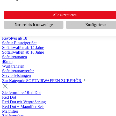
Scharfschützengewehr ab 18
Pumpguns ab 18
Softair Pistolen
Softair Pistolen Gas ab 18
Alle akzeptieren
Softair Pistolen elektrisch ab 14
Softair Pistolen Federdruck ab 14
Nur technisch notwendige
Konfigurieren
Softair Pistolen HPA Luftdruck ab 18
Historische Softairpistolen
Revolver ab 18
Softair Einsteiger Set
Softairwaffen ab 14 Jahre
Softairwaffen ab 18 Jahre
Softairgranaten
40mm
Wurfgranaten
Softairgranatwerfer
Serviceleistungen
Zur Kategorie SOFTAIRWAFFEN ZUBEHÖR
Zielfernrohre / Red Dot
Red Dot
Red Dot mit Vergrößerung
Red Dot + Magnifier Sets
Magnifier
Zielfernrohre