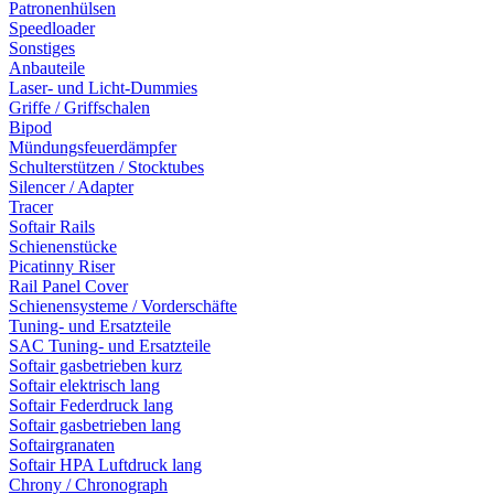
Patronenhülsen
Speedloader
Sonstiges
Anbauteile
Laser- und Licht-Dummies
Griffe / Griffschalen
Bipod
Mündungsfeuerdämpfer
Schulterstützen / Stocktubes
Silencer / Adapter
Tracer
Softair Rails
Schienenstücke
Picatinny Riser
Rail Panel Cover
Schienensysteme / Vorderschäfte
Tuning- und Ersatzteile
SAC Tuning- und Ersatzteile
Softair gasbetrieben kurz
Softair elektrisch lang
Softair Federdruck lang
Softair gasbetrieben lang
Softairgranaten
Softair HPA Luftdruck lang
Chrony / Chronograph