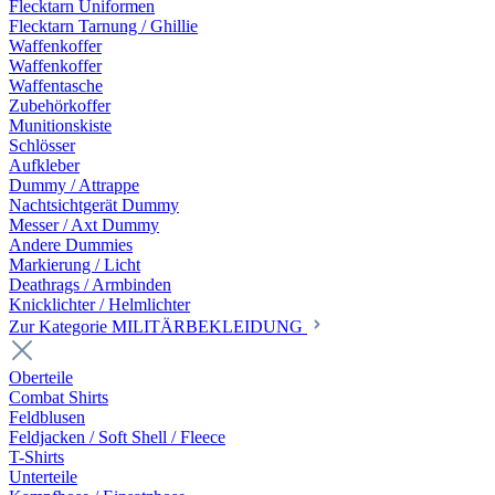
Flecktarn Uniformen
Flecktarn Tarnung / Ghillie
Waffenkoffer
Waffenkoffer
Waffentasche
Zubehörkoffer
Munitionskiste
Schlösser
Aufkleber
Dummy / Attrappe
Nachtsichtgerät Dummy
Messer / Axt Dummy
Andere Dummies
Markierung / Licht
Deathrags / Armbinden
Knicklichter / Helmlichter
Zur Kategorie MILITÄRBEKLEIDUNG
Oberteile
Combat Shirts
Feldblusen
Feldjacken / Soft Shell / Fleece
T-Shirts
Unterteile