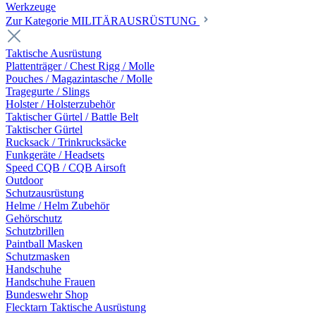
Werkzeuge
Zur Kategorie MILITÄRAUSRÜSTUNG
Taktische Ausrüstung
Plattenträger / Chest Rigg / Molle
Pouches / Magazintasche / Molle
Tragegurte / Slings
Holster / Holsterzubehör
Taktischer Gürtel / Battle Belt
Taktischer Gürtel
Rucksack / Trinkrucksäcke
Funkgeräte / Headsets
Speed CQB / CQB Airsoft
Outdoor
Schutzausrüstung
Helme / Helm Zubehör
Gehörschutz
Schutzbrillen
Paintball Masken
Schutzmasken
Handschuhe
Handschuhe Frauen
Bundeswehr Shop
Flecktarn Taktische Ausrüstung