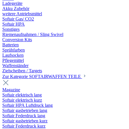
Ladegeräte
Akku Zubehör
weitere Antriebsmittel
Softair Gas/ CO2
Softair HPA
Sonstiges
Riemenaufnahmen / Sling Swivel
Conversion Kits
Batterien
Sprühfarben
Laufsocken
Pflegemittel
Waffenständer
Zielscheiben / Targets
Zur Kategorie SOFTAIRWAFFEN TEILE
Magazine
Softair elektrisch lang
Softair elektrisch kurz
Softair HPA Luftdruck lang
Softair gasbetrieben lang
Softair Federdruck lang
Softair gasbetrieben kurz
Softair Federdruck kurz