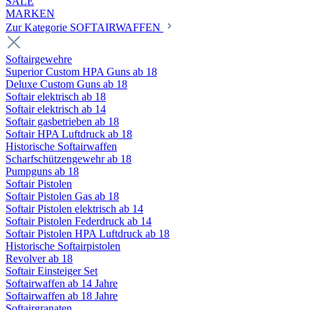
SALE
MARKEN
Zur Kategorie SOFTAIRWAFFEN
Softairgewehre
Superior Custom HPA Guns ab 18
Deluxe Custom Guns ab 18
Softair elektrisch ab 18
Softair elektrisch ab 14
Softair gasbetrieben ab 18
Softair HPA Luftdruck ab 18
Historische Softairwaffen
Scharfschützengewehr ab 18
Pumpguns ab 18
Softair Pistolen
Softair Pistolen Gas ab 18
Softair Pistolen elektrisch ab 14
Softair Pistolen Federdruck ab 14
Softair Pistolen HPA Luftdruck ab 18
Historische Softairpistolen
Revolver ab 18
Softair Einsteiger Set
Softairwaffen ab 14 Jahre
Softairwaffen ab 18 Jahre
Softairgranaten