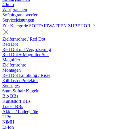
40mm
Wurfgranaten
Softairgranatwerfer
Serviceleistungen
Zur Kategorie SOFTAIRWAFFEN ZUBEHÖR
Zielfernrohre / Red Dot
Red Dot
Red Dot mit Vergrößerung
Red Dot + Magnifier Sets
Magnifier
Zielfernrohre
Montagen
Red Dot Erhöhung / Riser
Killflash / Protektor
Sonstiges
6mm Softair Kugeln
Bio BBs
Kunststoff BBs
Tracer BBs
Akkus / Ladegeräte
LiPo
NiMH
Li-Ion