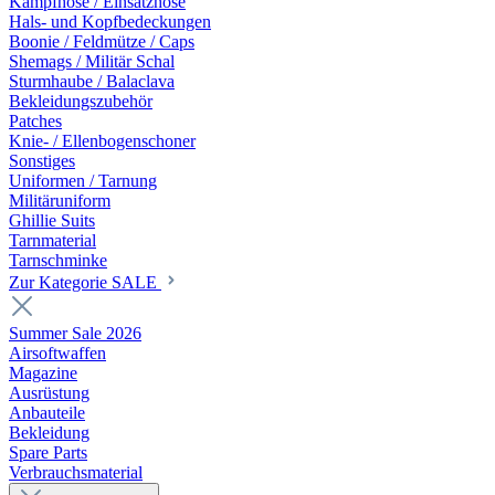
Kampfhose / Einsatzhose
Hals- und Kopfbedeckungen
Boonie / Feldmütze / Caps
Shemags / Militär Schal
Sturmhaube / Balaclava
Bekleidungszubehör
Patches
Knie- / Ellenbogenschoner
Sonstiges
Uniformen / Tarnung
Militäruniform
Ghillie Suits
Tarnmaterial
Tarnschminke
Zur Kategorie SALE
Summer Sale 2026
Airsoftwaffen
Magazine
Ausrüstung
Anbauteile
Bekleidung
Spare Parts
Verbrauchsmaterial