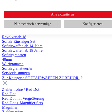
Scharfschützengewehr ab 18
Pumpguns ab 18
Softair Pistolen
Softair Pistolen Gas ab 18
Alle akzeptieren
Softair Pistolen elektrisch ab 14
Softair Pistolen Federdruck ab 14
Nur technisch notwendige
Konfigurieren
Softair Pistolen HPA Luftdruck ab 18
Historische Softairpistolen
Revolver ab 18
Softair Einsteiger Set
Softairwaffen ab 14 Jahre
Softairwaffen ab 18 Jahre
Softairgranaten
40mm
Wurfgranaten
Softairgranatwerfer
Serviceleistungen
Zur Kategorie SOFTAIRWAFFEN ZUBEHÖR
Zielfernrohre / Red Dot
Red Dot
Red Dot mit Vergrößerung
Red Dot + Magnifier Sets
Magnifier
Zielfernrohre