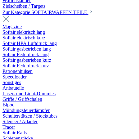
Waffenständer
Zielscheiben / Targets
Zur Kategorie SOFTAIRWAFFEN TEILE
Magazine
Softair elektrisch lang
Softair elektrisch kurz
Softair HPA Luftdruck lang
Softair gasbetrieben lang
Softair Federdruck lang
Softair gasbetrieben kurz
Softair Federdruck kurz
Patronenhülsen
Speedloader
Sonstiges
Anbauteile
Laser- und Licht-Dummies
Griffe / Griffschalen
Bipod
Mündungsfeuerdämpfer
Schulterstützen / Stocktubes
Silencer / Adapter
Tracer
Softair Rails
Schienenstücke