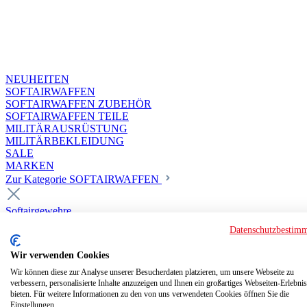
NEUHEITEN
SOFTAIRWAFFEN
SOFTAIRWAFFEN ZUBEHÖR
SOFTAIRWAFFEN TEILE
MILITÄRAUSRÜSTUNG
MILITÄRBEKLEIDUNG
SALE
MARKEN
Zur Kategorie SOFTAIRWAFFEN
Softairgewehre
Superior Custom HPA Guns ab 18
Datenschutzbestim
Deluxe Custom Guns ab 18
Softair elektrisch ab 18
Wir verwenden Cookies
Softair elektrisch ab 14
Softair gasbetrieben ab 18
Wir können diese zur Analyse unserer Besucherdaten platzieren, um unsere Webseite zu
verbessern, personalisierte Inhalte anzuzeigen und Ihnen ein großartiges Webseiten-Erlebnis
Softair HPA Luftdruck ab 18
bieten. Für weitere Informationen zu den von uns verwendeten Cookies öffnen Sie die
Historische Softairwaffen
Einstellungen.