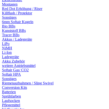
Montagen
Red Dot Erhöhung / Riser
Killflash / Protektor
Sonstiges
6mm Softair Kugeln
Bio BBs
Kunststoff BBs
Tracer BBs
Akkus / Ladegeräte
LiPo
NiMH
Li-Ion
Ladegeräte
Akku Zubehör
weitere Antriebsmittel
Softair Gas/ CO2
Softair HPA
Sonstiges
Riemenaufnahmen / Sling Swivel
Conversion Kits
Batterien
Sprühfarben
Laufsocken
Pflegemittel