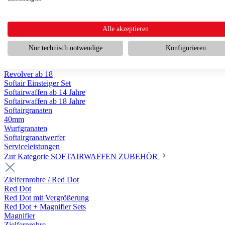
Scharfschützengewehr ab 18
Pumpguns ab 18
Softair Pistolen
Softair Pistolen Gas ab 18
Alle akzeptieren
Softair Pistolen elektrisch ab 14
Softair Pistolen Federdruck ab 14
Nur technisch notwendige
Konfigurieren
Softair Pistolen HPA Luftdruck ab 18
Historische Softairpistolen
Revolver ab 18
Softair Einsteiger Set
Softairwaffen ab 14 Jahre
Softairwaffen ab 18 Jahre
Softairgranaten
40mm
Wurfgranaten
Softairgranatwerfer
Serviceleistungen
Zur Kategorie SOFTAIRWAFFEN ZUBEHÖR
Zielfernrohre / Red Dot
Red Dot
Red Dot mit Vergrößerung
Red Dot + Magnifier Sets
Magnifier
Zielfernrohre