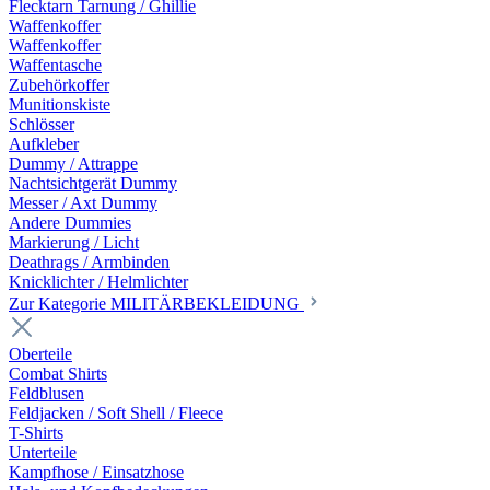
Flecktarn Tarnung / Ghillie
Waffenkoffer
Waffenkoffer
Waffentasche
Zubehörkoffer
Munitionskiste
Schlösser
Aufkleber
Dummy / Attrappe
Nachtsichtgerät Dummy
Messer / Axt Dummy
Andere Dummies
Markierung / Licht
Deathrags / Armbinden
Knicklichter / Helmlichter
Zur Kategorie MILITÄRBEKLEIDUNG
Oberteile
Combat Shirts
Feldblusen
Feldjacken / Soft Shell / Fleece
T-Shirts
Unterteile
Kampfhose / Einsatzhose