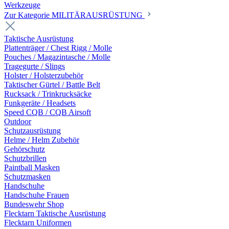
Werkzeuge
Zur Kategorie MILITÄRAUSRÜSTUNG
Taktische Ausrüstung
Plattenträger / Chest Rigg / Molle
Pouches / Magazintasche / Molle
Tragegurte / Slings
Holster / Holsterzubehör
Taktischer Gürtel / Battle Belt
Rucksack / Trinkrucksäcke
Funkgeräte / Headsets
Speed CQB / CQB Airsoft
Outdoor
Schutzausrüstung
Helme / Helm Zubehör
Gehörschutz
Schutzbrillen
Paintball Masken
Schutzmasken
Handschuhe
Handschuhe Frauen
Bundeswehr Shop
Flecktarn Taktische Ausrüstung
Flecktarn Uniformen