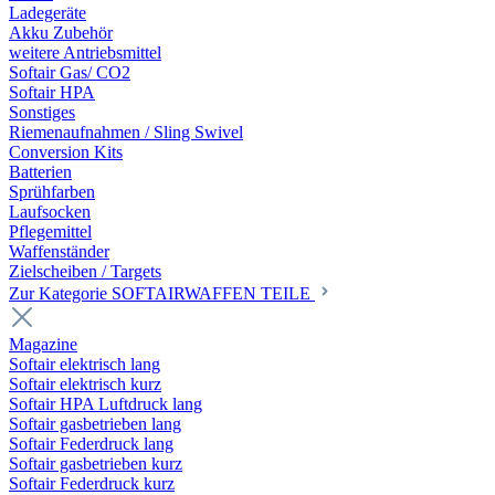
Ladegeräte
Akku Zubehör
weitere Antriebsmittel
Softair Gas/ CO2
Softair HPA
Sonstiges
Riemenaufnahmen / Sling Swivel
Conversion Kits
Batterien
Sprühfarben
Laufsocken
Pflegemittel
Waffenständer
Zielscheiben / Targets
Zur Kategorie SOFTAIRWAFFEN TEILE
Magazine
Softair elektrisch lang
Softair elektrisch kurz
Softair HPA Luftdruck lang
Softair gasbetrieben lang
Softair Federdruck lang
Softair gasbetrieben kurz
Softair Federdruck kurz