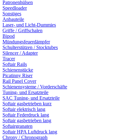
Patronenhülsen
Speedloader
Sonstiges
Anbauteile
Laser- und Licht-Dummies
Griffe / Griffschalen
Bipod
Mündungsfeuerdämpfer
Schulterstützen / Stocktubes
Silencer / Adapter
Tracer
Softair Rails
Schienenstücke
Picatinny Riser
Rail Panel Cover
Schienensysteme / Vorderschäfte
Tuning- und Ersatzteile
SAC Tuning- und Ersatzteile
Softair gasbetrieben kurz
Softair elektrisch lang
Softair Federdruck lang
Softair gasbetrieben lang
Softairgranaten
Softair HPA Luftdruck lang
Chrony / Chronograph