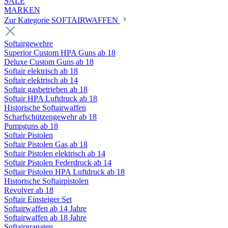
SALE
MARKEN
Zur Kategorie SOFTAIRWAFFEN
Softairgewehre
Superior Custom HPA Guns ab 18
Deluxe Custom Guns ab 18
Softair elektrisch ab 18
Softair elektrisch ab 14
Softair gasbetrieben ab 18
Softair HPA Luftdruck ab 18
Historische Softairwaffen
Scharfschützengewehr ab 18
Pumpguns ab 18
Softair Pistolen
Softair Pistolen Gas ab 18
Softair Pistolen elektrisch ab 14
Softair Pistolen Federdruck ab 14
Softair Pistolen HPA Luftdruck ab 18
Historische Softairpistolen
Revolver ab 18
Softair Einsteiger Set
Softairwaffen ab 14 Jahre
Softairwaffen ab 18 Jahre
Softairgranaten