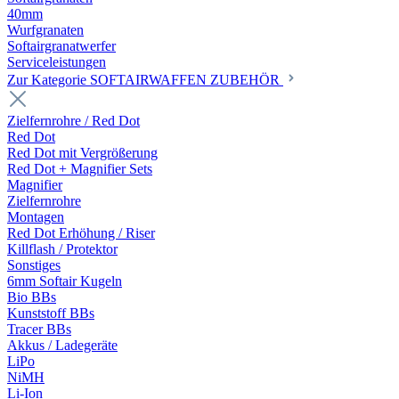
40mm
Wurfgranaten
Softairgranatwerfer
Serviceleistungen
Zur Kategorie SOFTAIRWAFFEN ZUBEHÖR
Zielfernrohre / Red Dot
Red Dot
Red Dot mit Vergrößerung
Red Dot + Magnifier Sets
Magnifier
Zielfernrohre
Montagen
Red Dot Erhöhung / Riser
Killflash / Protektor
Sonstiges
6mm Softair Kugeln
Bio BBs
Kunststoff BBs
Tracer BBs
Akkus / Ladegeräte
LiPo
NiMH
Li-Ion