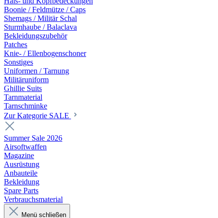
Hals- und Kopfbedeckungen
Boonie / Feldmütze / Caps
Shemags / Militär Schal
Sturmhaube / Balaclava
Bekleidungszubehör
Patches
Knie- / Ellenbogenschoner
Sonstiges
Uniformen / Tarnung
Militäruniform
Ghillie Suits
Tarnmaterial
Tarnschminke
Zur Kategorie SALE
Summer Sale 2026
Airsoftwaffen
Magazine
Ausrüstung
Anbauteile
Bekleidung
Spare Parts
Verbrauchsmaterial
Menü schließen