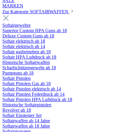
SALE
MARKEN
Zur Kategorie SOFTAIRWAFFEN
Softairgewehre
Superior Custom HPA Guns ab 18
Deluxe Custom Guns ab 18
Softair elektrisch ab 18
Softair elektrisch ab 14
Softair gasbetrieben ab 18
Softair HPA Luftdruck ab 18
Historische Softairwaffen
Scharfschützengewehr ab 18
Pumpguns ab 18
Softair Pistolen
Softair Pistolen Gas ab 18
Softair Pistolen elektrisch ab 14
Softair Pistolen Federdruck ab 14
Softair Pistolen HPA Luftdruck ab 18
Historische Softairpistolen
Revolver ab 18
Softair Einsteiger Set
Softairwaffen ab 14 Jahre
Softairwaffen ab 18 Jahre
Softairgranaten