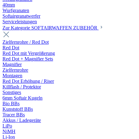
40mm
Wurfgranaten
Softairgranatwerfer
Serviceleistungen
Zur Kategorie SOFTAIRWAFFEN ZUBEHÖR
Zielfernrohre / Red Dot
Red Dot
Red Dot mit Vergrößerung
Red Dot + Magnifier Sets
Magnifier
Zielfernrohre
Montagen
Red Dot Erhöhung / Riser
Killflash / Protektor
Sonstiges
6mm Softair Kugeln
Bio BBs
Kunststoff BBs
Tracer BBs
Akkus / Ladegeräte
LiPo
NiMH
Li-Ion