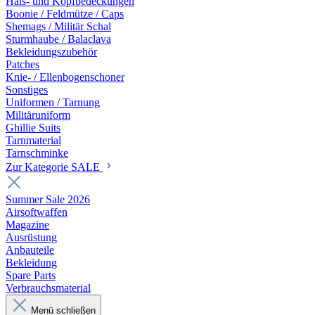
Hals- und Kopfbedeckungen
Boonie / Feldmütze / Caps
Shemags / Militär Schal
Sturmhaube / Balaclava
Bekleidungszubehör
Patches
Knie- / Ellenbogenschoner
Sonstiges
Uniformen / Tarnung
Militäruniform
Ghillie Suits
Tarnmaterial
Tarnschminke
Zur Kategorie SALE
Summer Sale 2026
Airsoftwaffen
Magazine
Ausrüstung
Anbauteile
Bekleidung
Spare Parts
Verbrauchsmaterial
Menü schließen