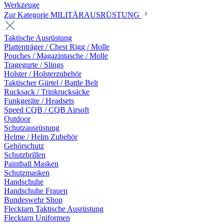
Werkzeuge
Zur Kategorie MILITÄRAUSRÜSTUNG
Taktische Ausrüstung
Plattenträger / Chest Rigg / Molle
Pouches / Magazintasche / Molle
Tragegurte / Slings
Holster / Holsterzubehör
Taktischer Gürtel / Battle Belt
Rucksack / Trinkrucksäcke
Funkgeräte / Headsets
Speed CQB / CQB Airsoft
Outdoor
Schutzausrüstung
Helme / Helm Zubehör
Gehörschutz
Schutzbrillen
Paintball Masken
Schutzmasken
Handschuhe
Handschuhe Frauen
Bundeswehr Shop
Flecktarn Taktische Ausrüstung
Flecktarn Uniformen