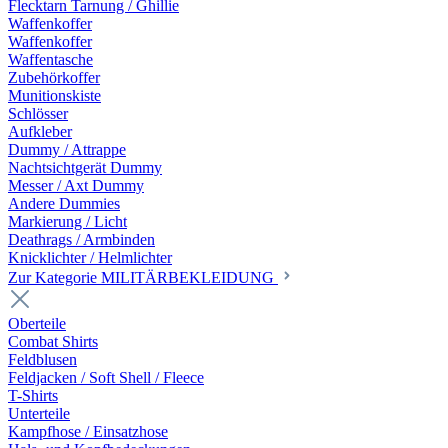
Flecktarn Tarnung / Ghillie
Waffenkoffer
Waffenkoffer
Waffentasche
Zubehörkoffer
Munitionskiste
Schlösser
Aufkleber
Dummy / Attrappe
Nachtsichtgerät Dummy
Messer / Axt Dummy
Andere Dummies
Markierung / Licht
Deathrags / Armbinden
Knicklichter / Helmlichter
Zur Kategorie MILITÄRBEKLEIDUNG
Oberteile
Combat Shirts
Feldblusen
Feldjacken / Soft Shell / Fleece
T-Shirts
Unterteile
Kampfhose / Einsatzhose