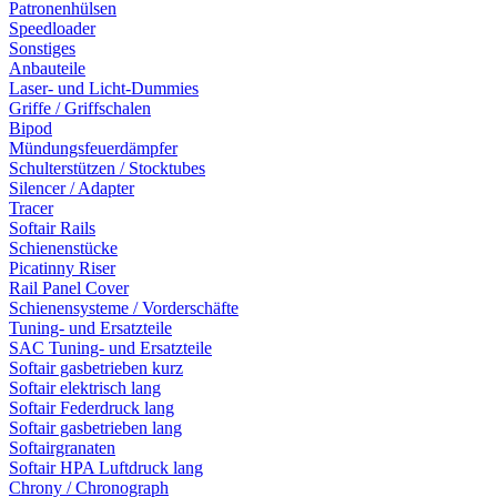
Patronenhülsen
Speedloader
Sonstiges
Anbauteile
Laser- und Licht-Dummies
Griffe / Griffschalen
Bipod
Mündungsfeuerdämpfer
Schulterstützen / Stocktubes
Silencer / Adapter
Tracer
Softair Rails
Schienenstücke
Picatinny Riser
Rail Panel Cover
Schienensysteme / Vorderschäfte
Tuning- und Ersatzteile
SAC Tuning- und Ersatzteile
Softair gasbetrieben kurz
Softair elektrisch lang
Softair Federdruck lang
Softair gasbetrieben lang
Softairgranaten
Softair HPA Luftdruck lang
Chrony / Chronograph