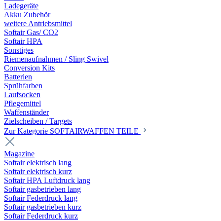
Ladegeräte
Akku Zubehör
weitere Antriebsmittel
Softair Gas/ CO2
Softair HPA
Sonstiges
Riemenaufnahmen / Sling Swivel
Conversion Kits
Batterien
Sprühfarben
Laufsocken
Pflegemittel
Waffenständer
Zielscheiben / Targets
Zur Kategorie SOFTAIRWAFFEN TEILE
Magazine
Softair elektrisch lang
Softair elektrisch kurz
Softair HPA Luftdruck lang
Softair gasbetrieben lang
Softair Federdruck lang
Softair gasbetrieben kurz
Softair Federdruck kurz