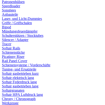
Patronenhülsen
Speedloader
Sonstiges
Anbauteile
Laser- und Licht-Dummies
Griffe / Griffschalen
Bipod
Mündungsfeuerdämpfer
Schulterstützen / Stocktubes
Silencer / Adapter
Tracer
Softair Rails
Schienenstücke
Picatinny Riser
Rail Panel Cover
Schienensysteme / Vorderschäfte
Tuning- und Ersatzteile
Softair gasbetrieben kurz
Softair elektrisch lang
Softair Federdruck lang
Softair gasbetrieben lang
Softairgranaten
Softair HPA Luftdruck lang
Chrony / Chronograph
Werkzeuge