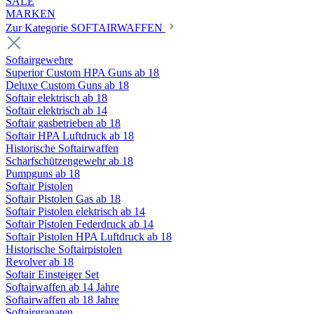
SALE
MARKEN
Zur Kategorie SOFTAIRWAFFEN
Softairgewehre
Superior Custom HPA Guns ab 18
Deluxe Custom Guns ab 18
Softair elektrisch ab 18
Softair elektrisch ab 14
Softair gasbetrieben ab 18
Softair HPA Luftdruck ab 18
Historische Softairwaffen
Scharfschützengewehr ab 18
Pumpguns ab 18
Softair Pistolen
Softair Pistolen Gas ab 18
Softair Pistolen elektrisch ab 14
Softair Pistolen Federdruck ab 14
Softair Pistolen HPA Luftdruck ab 18
Historische Softairpistolen
Revolver ab 18
Softair Einsteiger Set
Softairwaffen ab 14 Jahre
Softairwaffen ab 18 Jahre
Softairgranaten