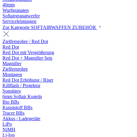
40mm
Wurfgranaten
Softairgranatwerfer
Serviceleistungen
Zur Kategorie SOFTAIRWAFFEN ZUBEHÖR
Zielfernrohre / Red Dot
Red Dot
Red Dot mit Vergrößerung
Red Dot + Magnifier Sets
Magnifier
Zielfernrohre
Montagen
Red Dot Erhöhung / Riser
Killflash / Protektor
Sonstiges
6mm Softair Kugeln
Bio BBs
Kunststoff BBs
Tracer BBs
Akkus / Ladegeräte
LiPo
NiMH
Li-Ion