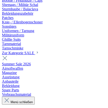
Boonie / Feldmütze / Caps
Shemags / Militär Schal
Sturmhaube / Balaclava
Bekleidungszubehör
Patches
Knie- / Ellenbogenschoner
Sonstiges
Uniformen / Tarnung
Militäruniform
Ghillie Suits
Tarnmaterial
Tarnschminke
Zur Kategorie SALE
Summer Sale 2026
Airsoftwaffen
Magazine
Ausrüstung
Anbauteile
Bekleidung
Spare Parts
Verbrauchsmaterial
Menü schließen