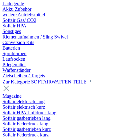
Ladegeräte
Akku Zubehör
weitere Antriebsmittel
Softair Gas/ CO2
Softair HPA
Sonstiges
Riemenaufnahmen / Sling Swivel
Conversion Kits
Batterien
Sprühfarben
Laufsocken
Pflegemittel
Waffenständer
Zielscheiben / Targets
Zur Kategorie SOFTAIRWAFFEN TEILE
Magazine
Softair elektrisch lang
Softair elektrisch kurz
Softair HPA Luftdruck lang
Softair gasbetrieben lang
Softair Federdruck lang
Softair gasbetrieben kurz
Softair Federdruck kurz