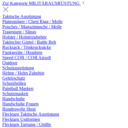
Zur Kategorie MILITÄRAUSRÜSTUNG
Taktische Ausrüstung
Plattenträger / Chest Rigg / Molle
Pouches / Magazintasche / Molle
Tragegurte / Slings
Holster / Holsterzubehör
Taktischer Gürtel / Battle Belt
Rucksack / Trinkrucksäcke
Funkgeräte / Headsets
Speed CQB / CQB Airsoft
Outdoor
Schutzausrüstung
Helme / Helm Zubehör
Gehörschutz
Schutzbrillen
Paintball Masken
Schutzmasken
Handschuhe
Handschuhe Frauen
Bundeswehr Shop
Flecktarn Taktische Ausrüstung
Flecktarn Uniformen
Flecktarn Tarnung / Ghillie