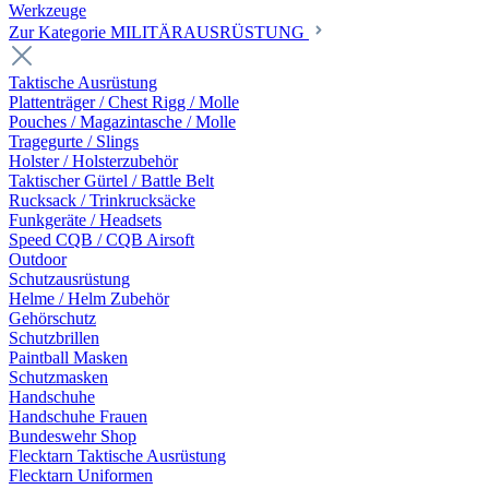
Werkzeuge
Zur Kategorie MILITÄRAUSRÜSTUNG
Taktische Ausrüstung
Plattenträger / Chest Rigg / Molle
Pouches / Magazintasche / Molle
Tragegurte / Slings
Holster / Holsterzubehör
Taktischer Gürtel / Battle Belt
Rucksack / Trinkrucksäcke
Funkgeräte / Headsets
Speed CQB / CQB Airsoft
Outdoor
Schutzausrüstung
Helme / Helm Zubehör
Gehörschutz
Schutzbrillen
Paintball Masken
Schutzmasken
Handschuhe
Handschuhe Frauen
Bundeswehr Shop
Flecktarn Taktische Ausrüstung
Flecktarn Uniformen