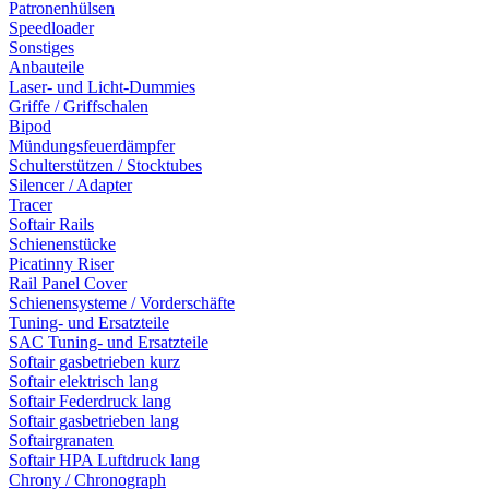
Patronenhülsen
Speedloader
Sonstiges
Anbauteile
Laser- und Licht-Dummies
Griffe / Griffschalen
Bipod
Mündungsfeuerdämpfer
Schulterstützen / Stocktubes
Silencer / Adapter
Tracer
Softair Rails
Schienenstücke
Picatinny Riser
Rail Panel Cover
Schienensysteme / Vorderschäfte
Tuning- und Ersatzteile
SAC Tuning- und Ersatzteile
Softair gasbetrieben kurz
Softair elektrisch lang
Softair Federdruck lang
Softair gasbetrieben lang
Softairgranaten
Softair HPA Luftdruck lang
Chrony / Chronograph