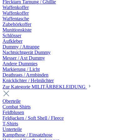
Flecktarn Tarnung / Ghillie
Waffenkoffer
Waffenkoffer
Waffentasche
Zubehörkoffer
Munitionskiste
Schlösser
Aufkleber
Dummy / Attrappe
Nachtsichtgerät Dummy
Messer / Axt Dummy
Andere Dummies
Markierung / Licht
Deathrags / Armbinden
Knicklichter / Helmlichter
Zur Kategorie MILITÄRBEKLEIDUNG
Oberteile
Combat Shirts
Feldblusen
Feldjacken / Soft Shell / Fleece
T-Shirts
Unterteile
Kampfhose / Einsatzhose