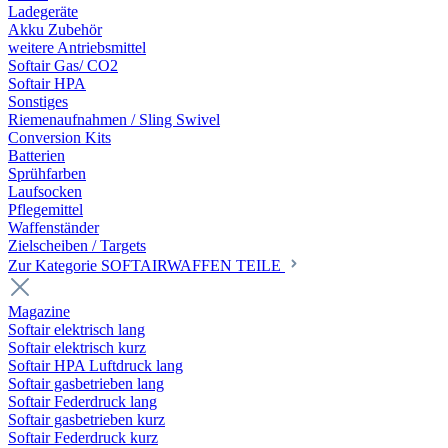
Ladegeräte
Akku Zubehör
weitere Antriebsmittel
Softair Gas/ CO2
Softair HPA
Sonstiges
Riemenaufnahmen / Sling Swivel
Conversion Kits
Batterien
Sprühfarben
Laufsocken
Pflegemittel
Waffenständer
Zielscheiben / Targets
Zur Kategorie SOFTAIRWAFFEN TEILE
Magazine
Softair elektrisch lang
Softair elektrisch kurz
Softair HPA Luftdruck lang
Softair gasbetrieben lang
Softair Federdruck lang
Softair gasbetrieben kurz
Softair Federdruck kurz