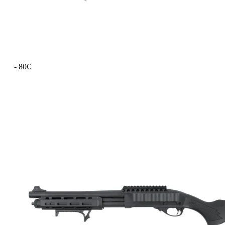
- 80€