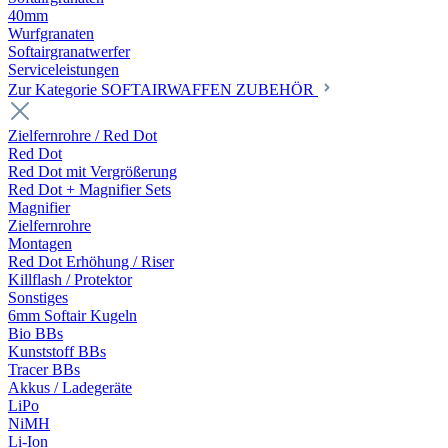
40mm
Wurfgranaten
Softairgranatwerfer
Serviceleistungen
Zur Kategorie SOFTAIRWAFFEN ZUBEHÖR
Zielfernrohre / Red Dot
Red Dot
Red Dot mit Vergrößerung
Red Dot + Magnifier Sets
Magnifier
Zielfernrohre
Montagen
Red Dot Erhöhung / Riser
Killflash / Protektor
Sonstiges
6mm Softair Kugeln
Bio BBs
Kunststoff BBs
Tracer BBs
Akkus / Ladegeräte
LiPo
NiMH
Li-Ion