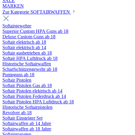
SALE
MARKEN
Zur Kategorie SOFTAIRWAFFEN
Softairgewehre
Superior Custom HPA Guns ab 18
Deluxe Custom Guns ab 18
Softair elektrisch ab 18
Softair elektrisch ab 14
Softair gasbetrieben ab 18
Softair HPA Luftdruck ab 18
Historische Softairwaffen
Scharfschützengewehr ab 18
Pumpguns ab 18
Softair Pistolen
Softair Pistolen Gas ab 18
Softair Pistolen elektrisch ab 14
Softair Pistolen Federdruck ab 14
Softair Pistolen HPA Luftdruck ab 18
Historische Softairpistolen
Revolver ab 18
Softair Einsteiger Set
Softairwaffen ab 14 Jahre
Softairwaffen ab 18 Jahre
Softairgranaten