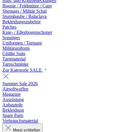
Hals- und Kopfbedeckungen
Boonie / Feldmütze / Caps
Shemags / Militär Schal
Sturmhaube / Balaclava
Bekleidungszubehör
Patches
Knie- / Ellenbogenschoner
Sonstiges
Uniformen / Tarnung
Militäruniform
Ghillie Suits
Tarnmaterial
Tarnschminke
Zur Kategorie SALE
Summer Sale 2026
Airsoftwaffen
Magazine
Ausrüstung
Anbauteile
Bekleidung
Spare Parts
Verbrauchsmaterial
Menü schließen