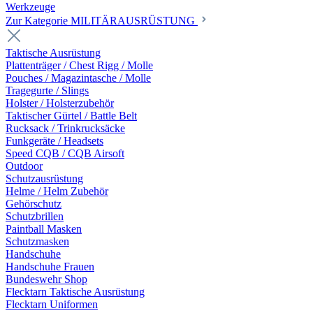
Werkzeuge
Zur Kategorie MILITÄRAUSRÜSTUNG
Taktische Ausrüstung
Plattenträger / Chest Rigg / Molle
Pouches / Magazintasche / Molle
Tragegurte / Slings
Holster / Holsterzubehör
Taktischer Gürtel / Battle Belt
Rucksack / Trinkrucksäcke
Funkgeräte / Headsets
Speed CQB / CQB Airsoft
Outdoor
Schutzausrüstung
Helme / Helm Zubehör
Gehörschutz
Schutzbrillen
Paintball Masken
Schutzmasken
Handschuhe
Handschuhe Frauen
Bundeswehr Shop
Flecktarn Taktische Ausrüstung
Flecktarn Uniformen