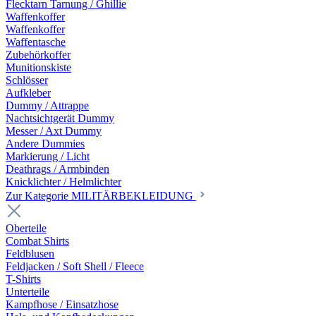
Flecktarn Tarnung / Ghillie
Waffenkoffer
Waffenkoffer
Waffentasche
Zubehörkoffer
Munitionskiste
Schlösser
Aufkleber
Dummy / Attrappe
Nachtsichtgerät Dummy
Messer / Axt Dummy
Andere Dummies
Markierung / Licht
Deathrags / Armbinden
Knicklichter / Helmlichter
Zur Kategorie MILITÄRBEKLEIDUNG
Oberteile
Combat Shirts
Feldblusen
Feldjacken / Soft Shell / Fleece
T-Shirts
Unterteile
Kampfhose / Einsatzhose