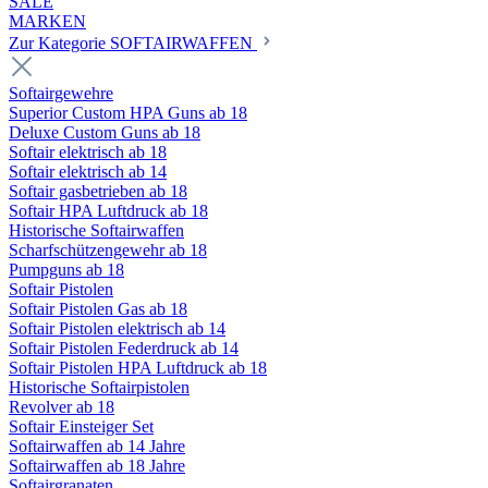
SALE
MARKEN
Zur Kategorie SOFTAIRWAFFEN
Softairgewehre
Superior Custom HPA Guns ab 18
Deluxe Custom Guns ab 18
Softair elektrisch ab 18
Softair elektrisch ab 14
Softair gasbetrieben ab 18
Softair HPA Luftdruck ab 18
Historische Softairwaffen
Scharfschützengewehr ab 18
Pumpguns ab 18
Softair Pistolen
Softair Pistolen Gas ab 18
Softair Pistolen elektrisch ab 14
Softair Pistolen Federdruck ab 14
Softair Pistolen HPA Luftdruck ab 18
Historische Softairpistolen
Revolver ab 18
Softair Einsteiger Set
Softairwaffen ab 14 Jahre
Softairwaffen ab 18 Jahre
Softairgranaten