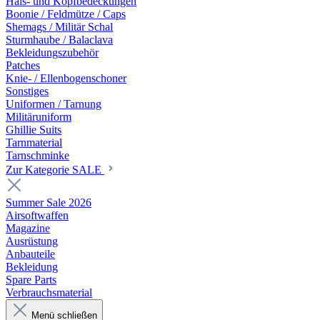
Hals- und Kopfbedeckungen
Boonie / Feldmütze / Caps
Shemags / Militär Schal
Sturmhaube / Balaclava
Bekleidungszubehör
Patches
Knie- / Ellenbogenschoner
Sonstiges
Uniformen / Tarnung
Militäruniform
Ghillie Suits
Tarnmaterial
Tarnschminke
Zur Kategorie SALE
Summer Sale 2026
Airsoftwaffen
Magazine
Ausrüstung
Anbauteile
Bekleidung
Spare Parts
Verbrauchsmaterial
Menü schließen