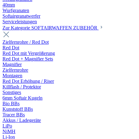
40mm
Wurfgranaten
Softairgranatwerfer
Serviceleistungen
Zur Kategorie SOFTAIRWAFFEN ZUBEHÖR
Zielfernrohre / Red Dot
Red Dot
Red Dot mit Vergrößerung
Red Dot + Magnifier Sets
Magnifier
Zielfernrohre
Montagen
Red Dot Erhöhung / Riser
Killflash / Protektor
Sonstiges
6mm Softair Kugeln
Bio BBs
Kunststoff BBs
Tracer BBs
Akkus / Ladegeräte
LiPo
NiMH
Li-Ion