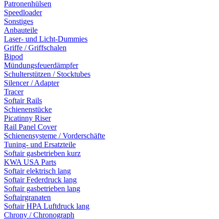
Patronenhülsen
Speedloader
Sonstiges
Anbauteile
Laser- und Licht-Dummies
Griffe / Griffschalen
Bipod
Mündungsfeuerdämpfer
Schulterstützen / Stocktubes
Silencer / Adapter
Tracer
Softair Rails
Schienenstücke
Picatinny Riser
Rail Panel Cover
Schienensysteme / Vorderschäfte
Tuning- und Ersatzteile
Softair gasbetrieben kurz
KWA USA Parts
Softair elektrisch lang
Softair Federdruck lang
Softair gasbetrieben lang
Softairgranaten
Softair HPA Luftdruck lang
Chrony / Chronograph