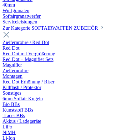
40mm
Wurfgranaten
Softairgranatwerfer
Serviceleistungen
Zur Kategorie SOFTAIRWAFFEN ZUBEHÖR
Zielfernrohre / Red Dot
Red Dot
Red Dot mit Vergrößerung
Red Dot + Magnifier Sets
Magnifier
Zielfernrohre
Montagen
Red Dot Erhöhung / Riser
Killflash / Protektor
Sonstiges
6mm Softair Kugeln
Bio BBs
Kunststoff BBs
Tracer BBs
Akkus / Ladegeräte
LiPo
NiMH
Li-Ion