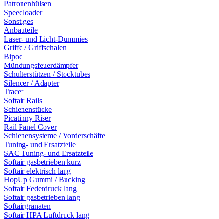
Patronenhülsen
Speedloader
Sonstiges
Anbauteile
Laser- und Licht-Dummies
Griffe / Griffschalen
Bipod
Mündungsfeuerdämpfer
Schulterstützen / Stocktubes
Silencer / Adapter
Tracer
Softair Rails
Schienenstücke
Picatinny Riser
Rail Panel Cover
Schienensysteme / Vorderschäfte
Tuning- und Ersatzteile
SAC Tuning- und Ersatzteile
Softair gasbetrieben kurz
Softair elektrisch lang
HopUp Gummi / Bucking
Softair Federdruck lang
Softair gasbetrieben lang
Softairgranaten
Softair HPA Luftdruck lang