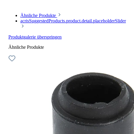
Ähnliche Produkte
acrisSuggestedProducts.product.detail.placeholderSlider
Produktgalerie überspringen
Ähnliche Produkte