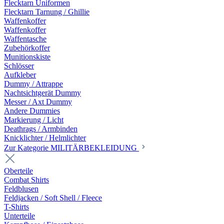
Flecktarn Uniformen
Flecktarn Tarnung / Ghillie
Waffenkoffer
Waffenkoffer
Waffentasche
Zubehörkoffer
Munitionskiste
Schlösser
Aufkleber
Dummy / Attrappe
Nachtsichtgerät Dummy
Messer / Axt Dummy
Andere Dummies
Markierung / Licht
Deathrags / Armbinden
Knicklichter / Helmlichter
Zur Kategorie MILITÄRBEKLEIDUNG
Oberteile
Combat Shirts
Feldblusen
Feldjacken / Soft Shell / Fleece
T-Shirts
Unterteile