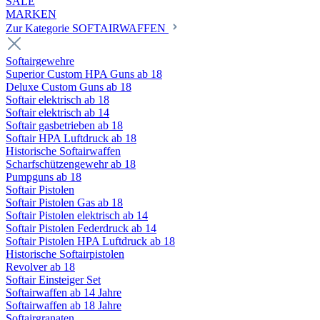
SALE
MARKEN
Zur Kategorie SOFTAIRWAFFEN
Softairgewehre
Superior Custom HPA Guns ab 18
Deluxe Custom Guns ab 18
Softair elektrisch ab 18
Softair elektrisch ab 14
Softair gasbetrieben ab 18
Softair HPA Luftdruck ab 18
Historische Softairwaffen
Scharfschützengewehr ab 18
Pumpguns ab 18
Softair Pistolen
Softair Pistolen Gas ab 18
Softair Pistolen elektrisch ab 14
Softair Pistolen Federdruck ab 14
Softair Pistolen HPA Luftdruck ab 18
Historische Softairpistolen
Revolver ab 18
Softair Einsteiger Set
Softairwaffen ab 14 Jahre
Softairwaffen ab 18 Jahre
Softairgranaten