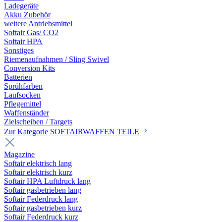
Ladegeräte
Akku Zubehör
weitere Antriebsmittel
Softair Gas/ CO2
Softair HPA
Sonstiges
Riemenaufnahmen / Sling Swivel
Conversion Kits
Batterien
Sprühfarben
Laufsocken
Pflegemittel
Waffenständer
Zielscheiben / Targets
Zur Kategorie SOFTAIRWAFFEN TEILE
Magazine
Softair elektrisch lang
Softair elektrisch kurz
Softair HPA Luftdruck lang
Softair gasbetrieben lang
Softair Federdruck lang
Softair gasbetrieben kurz
Softair Federdruck kurz