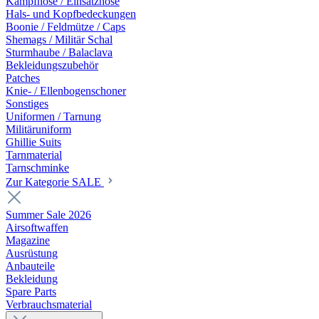
Kampfhose / Einsatzhose
Hals- und Kopfbedeckungen
Boonie / Feldmütze / Caps
Shemags / Militär Schal
Sturmhaube / Balaclava
Bekleidungszubehör
Patches
Knie- / Ellenbogenschoner
Sonstiges
Uniformen / Tarnung
Militäruniform
Ghillie Suits
Tarnmaterial
Tarnschminke
Zur Kategorie SALE
Summer Sale 2026
Airsoftwaffen
Magazine
Ausrüstung
Anbauteile
Bekleidung
Spare Parts
Verbrauchsmaterial