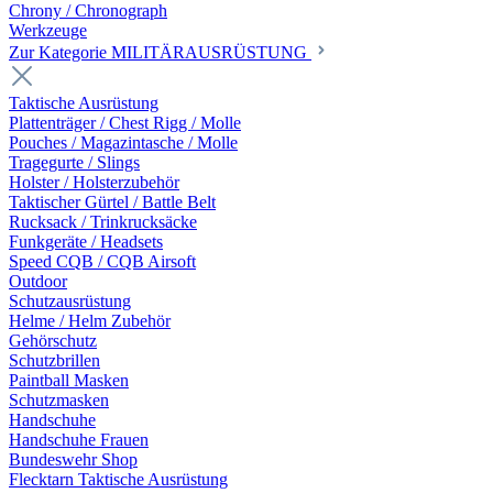
Chrony / Chronograph
Werkzeuge
Zur Kategorie MILITÄRAUSRÜSTUNG
Taktische Ausrüstung
Plattenträger / Chest Rigg / Molle
Pouches / Magazintasche / Molle
Tragegurte / Slings
Holster / Holsterzubehör
Taktischer Gürtel / Battle Belt
Rucksack / Trinkrucksäcke
Funkgeräte / Headsets
Speed CQB / CQB Airsoft
Outdoor
Schutzausrüstung
Helme / Helm Zubehör
Gehörschutz
Schutzbrillen
Paintball Masken
Schutzmasken
Handschuhe
Handschuhe Frauen
Bundeswehr Shop
Flecktarn Taktische Ausrüstung