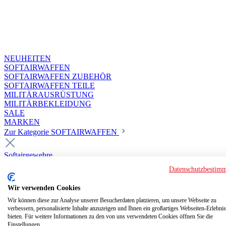
NEUHEITEN
SOFTAIRWAFFEN
SOFTAIRWAFFEN ZUBEHÖR
SOFTAIRWAFFEN TEILE
MILITÄRAUSRÜSTUNG
MILITÄRBEKLEIDUNG
SALE
MARKEN
Zur Kategorie SOFTAIRWAFFEN
Softairgewehre
Superior Custom HPA Guns ab 18
Datenschutzbestim
Deluxe Custom Guns ab 18
Softair elektrisch ab 18
Wir verwenden Cookies
Softair elektrisch ab 14
Softair gasbetrieben ab 18
Wir können diese zur Analyse unserer Besucherdaten platzieren, um unsere Webseite zu
verbessern, personalisierte Inhalte anzuzeigen und Ihnen ein großartiges Webseiten-Erlebnis
Softair HPA Luftdruck ab 18
bieten. Für weitere Informationen zu den von uns verwendeten Cookies öffnen Sie die
Historische Softairwaffen
Einstellungen.