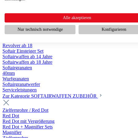
Scharfschützengewehr ab 18
Pumpguns ab 18
Softair Pistolen
Softair Pistolen Gas ab 18
Alle akzeptieren
Softair Pistolen elektrisch ab 14
Softair Pistolen Federdruck ab 14
Nur technisch notwendige
Konfigurieren
Softair Pistolen HPA Luftdruck ab 18
Historische Softairpistolen
Revolver ab 18
Softair Einsteiger Set
Softairwaffen ab 14 Jahre
Softairwaffen ab 18 Jahre
Softairgranaten
40mm
Wurfgranaten
Softairgranatwerfer
Serviceleistungen
Zur Kategorie SOFTAIRWAFFEN ZUBEHÖR
Zielfernrohre / Red Dot
Red Dot
Red Dot mit Vergrößerung
Red Dot + Magnifier Sets
Magnifier
Zielfernrohre