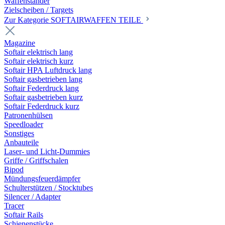
Waffenständer
Zielscheiben / Targets
Zur Kategorie SOFTAIRWAFFEN TEILE
Magazine
Softair elektrisch lang
Softair elektrisch kurz
Softair HPA Luftdruck lang
Softair gasbetrieben lang
Softair Federdruck lang
Softair gasbetrieben kurz
Softair Federdruck kurz
Patronenhülsen
Speedloader
Sonstiges
Anbauteile
Laser- und Licht-Dummies
Griffe / Griffschalen
Bipod
Mündungsfeuerdämpfer
Schulterstützen / Stocktubes
Silencer / Adapter
Tracer
Softair Rails
Schienenstücke