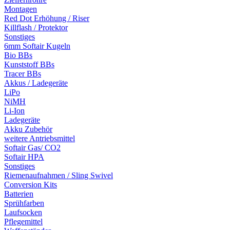
Montagen
Red Dot Erhöhung / Riser
Killflash / Protektor
Sonstiges
6mm Softair Kugeln
Bio BBs
Kunststoff BBs
Tracer BBs
Akkus / Ladegeräte
LiPo
NiMH
Li-Ion
Ladegeräte
Akku Zubehör
weitere Antriebsmittel
Softair Gas/ CO2
Softair HPA
Sonstiges
Riemenaufnahmen / Sling Swivel
Conversion Kits
Batterien
Sprühfarben
Laufsocken
Pflegemittel