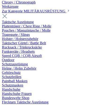
Chrony / Chronograph
Werkzeuge
Zur Kategorie MILITÄRAUSRÜSTUNG
Taktische Ausrüstung
Plattenträger / Chest Rigg / Molle
Pouches / Magazintasche / Molle
Tragegurte / Slings
Holster / Holsterzubehör
Taktischer Gürtel / Battle Belt
Rucksack / Trinkrucksäcke
Funkgeräte / Headsets
Speed CQB / CQB Airsoft
Outdoor
Schutzausrüstung
Helme / Helm Zubehör
Gehörschutz
Schutzbrillen
Paintball Masken
Schutzmasken
Handschuhe
Handschuhe Frauen
Bundeswehr Shop
Flecktarn Taktische Ausrüstung