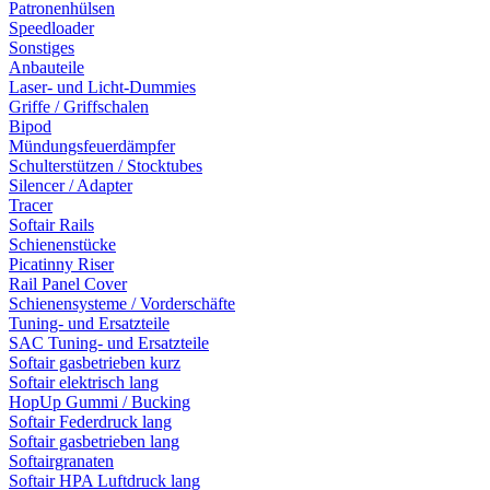
Patronenhülsen
Speedloader
Sonstiges
Anbauteile
Laser- und Licht-Dummies
Griffe / Griffschalen
Bipod
Mündungsfeuerdämpfer
Schulterstützen / Stocktubes
Silencer / Adapter
Tracer
Softair Rails
Schienenstücke
Picatinny Riser
Rail Panel Cover
Schienensysteme / Vorderschäfte
Tuning- und Ersatzteile
SAC Tuning- und Ersatzteile
Softair gasbetrieben kurz
Softair elektrisch lang
HopUp Gummi / Bucking
Softair Federdruck lang
Softair gasbetrieben lang
Softairgranaten
Softair HPA Luftdruck lang