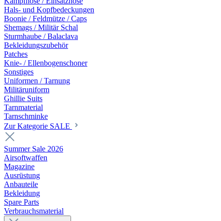
Kampfhose / Einsatzhose
Hals- und Kopfbedeckungen
Boonie / Feldmütze / Caps
Shemags / Militär Schal
Sturmhaube / Balaclava
Bekleidungszubehör
Patches
Knie- / Ellenbogenschoner
Sonstiges
Uniformen / Tarnung
Militäruniform
Ghillie Suits
Tarnmaterial
Tarnschminke
Zur Kategorie SALE
Summer Sale 2026
Airsoftwaffen
Magazine
Ausrüstung
Anbauteile
Bekleidung
Spare Parts
Verbrauchsmaterial