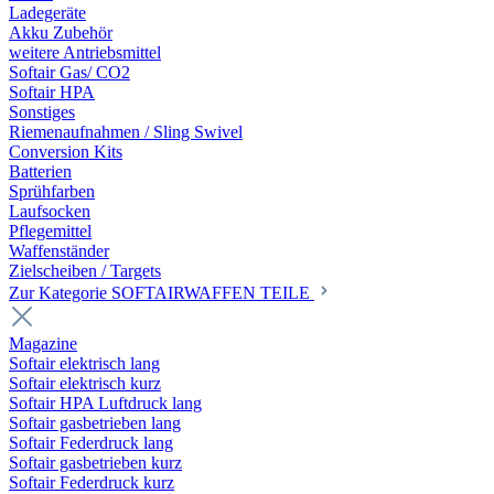
Ladegeräte
Akku Zubehör
weitere Antriebsmittel
Softair Gas/ CO2
Softair HPA
Sonstiges
Riemenaufnahmen / Sling Swivel
Conversion Kits
Batterien
Sprühfarben
Laufsocken
Pflegemittel
Waffenständer
Zielscheiben / Targets
Zur Kategorie SOFTAIRWAFFEN TEILE
Magazine
Softair elektrisch lang
Softair elektrisch kurz
Softair HPA Luftdruck lang
Softair gasbetrieben lang
Softair Federdruck lang
Softair gasbetrieben kurz
Softair Federdruck kurz