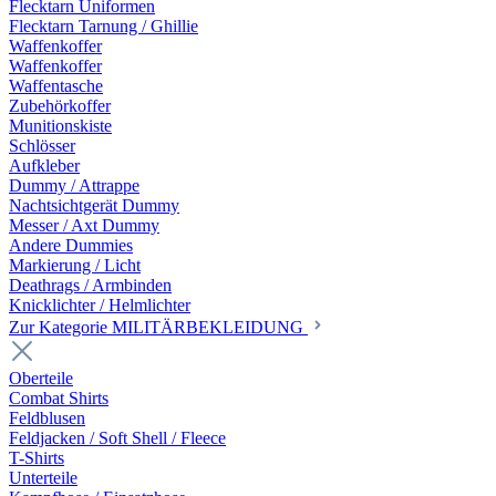
Flecktarn Uniformen
Flecktarn Tarnung / Ghillie
Waffenkoffer
Waffenkoffer
Waffentasche
Zubehörkoffer
Munitionskiste
Schlösser
Aufkleber
Dummy / Attrappe
Nachtsichtgerät Dummy
Messer / Axt Dummy
Andere Dummies
Markierung / Licht
Deathrags / Armbinden
Knicklichter / Helmlichter
Zur Kategorie MILITÄRBEKLEIDUNG
Oberteile
Combat Shirts
Feldblusen
Feldjacken / Soft Shell / Fleece
T-Shirts
Unterteile