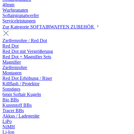
40mm
Wurfgranaten
Softairgranatwerfer
Serviceleistungen
Zur Kategorie SOFTAIRWAFFEN ZUBEHÖR
Zielfernrohre / Red Dot
Red Dot
Red Dot mit Vergrößerung
Red Dot + Magnifier Sets
Magnifier
Zielfernrohre
Montagen
Red Dot Erhöhung / Riser
Killflash / Protektor
Sonstiges
6mm Softair Kugeln
Bio BBs
Kunststoff BBs
Tracer BBs
Akkus / Ladegeräte
LiPo
NiMH
Li-Ion