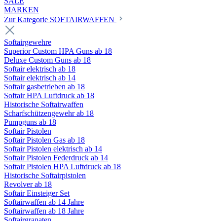
SALE
MARKEN
Zur Kategorie SOFTAIRWAFFEN
Softairgewehre
Superior Custom HPA Guns ab 18
Deluxe Custom Guns ab 18
Softair elektrisch ab 18
Softair elektrisch ab 14
Softair gasbetrieben ab 18
Softair HPA Luftdruck ab 18
Historische Softairwaffen
Scharfschützengewehr ab 18
Pumpguns ab 18
Softair Pistolen
Softair Pistolen Gas ab 18
Softair Pistolen elektrisch ab 14
Softair Pistolen Federdruck ab 14
Softair Pistolen HPA Luftdruck ab 18
Historische Softairpistolen
Revolver ab 18
Softair Einsteiger Set
Softairwaffen ab 14 Jahre
Softairwaffen ab 18 Jahre
Softairgranaten