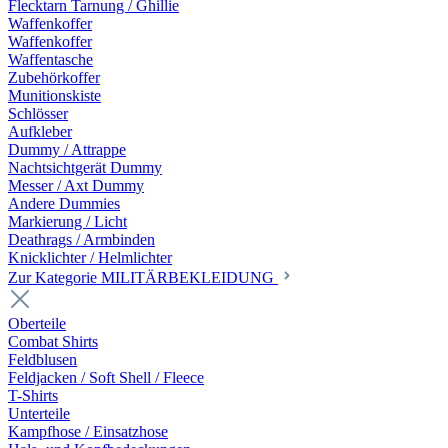
Flecktarn Tarnung / Ghillie
Waffenkoffer
Waffenkoffer
Waffentasche
Zubehörkoffer
Munitionskiste
Schlösser
Aufkleber
Dummy / Attrappe
Nachtsichtgerät Dummy
Messer / Axt Dummy
Andere Dummies
Markierung / Licht
Deathrags / Armbinden
Knicklichter / Helmlichter
Zur Kategorie MILITÄRBEKLEIDUNG
Oberteile
Combat Shirts
Feldblusen
Feldjacken / Soft Shell / Fleece
T-Shirts
Unterteile
Kampfhose / Einsatzhose