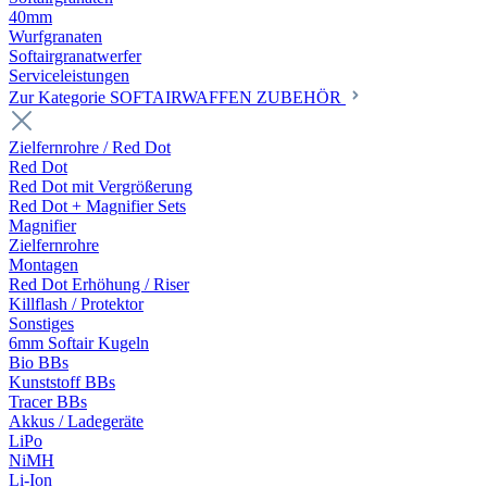
40mm
Wurfgranaten
Softairgranatwerfer
Serviceleistungen
Zur Kategorie SOFTAIRWAFFEN ZUBEHÖR
Zielfernrohre / Red Dot
Red Dot
Red Dot mit Vergrößerung
Red Dot + Magnifier Sets
Magnifier
Zielfernrohre
Montagen
Red Dot Erhöhung / Riser
Killflash / Protektor
Sonstiges
6mm Softair Kugeln
Bio BBs
Kunststoff BBs
Tracer BBs
Akkus / Ladegeräte
LiPo
NiMH
Li-Ion