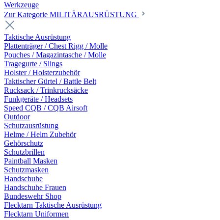
Werkzeuge
Zur Kategorie MILITÄRAUSRÜSTUNG
Taktische Ausrüstung
Plattenträger / Chest Rigg / Molle
Pouches / Magazintasche / Molle
Tragegurte / Slings
Holster / Holsterzubehör
Taktischer Gürtel / Battle Belt
Rucksack / Trinkrucksäcke
Funkgeräte / Headsets
Speed CQB / CQB Airsoft
Outdoor
Schutzausrüstung
Helme / Helm Zubehör
Gehörschutz
Schutzbrillen
Paintball Masken
Schutzmasken
Handschuhe
Handschuhe Frauen
Bundeswehr Shop
Flecktarn Taktische Ausrüstung
Flecktarn Uniformen