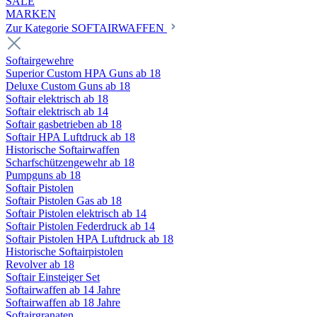
SALE
MARKEN
Zur Kategorie SOFTAIRWAFFEN
Softairgewehre
Superior Custom HPA Guns ab 18
Deluxe Custom Guns ab 18
Softair elektrisch ab 18
Softair elektrisch ab 14
Softair gasbetrieben ab 18
Softair HPA Luftdruck ab 18
Historische Softairwaffen
Scharfschützengewehr ab 18
Pumpguns ab 18
Softair Pistolen
Softair Pistolen Gas ab 18
Softair Pistolen elektrisch ab 14
Softair Pistolen Federdruck ab 14
Softair Pistolen HPA Luftdruck ab 18
Historische Softairpistolen
Revolver ab 18
Softair Einsteiger Set
Softairwaffen ab 14 Jahre
Softairwaffen ab 18 Jahre
Softairgranaten