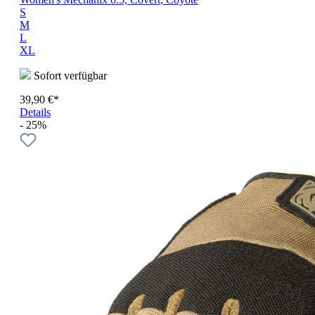
S
M
L
XL
Sofort verfügbar
39,90 €*
Details
- 25%