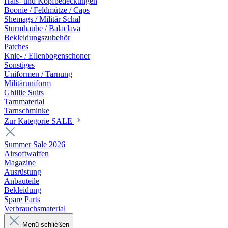
Hals- und Kopfbedeckungen
Boonie / Feldmütze / Caps
Shemags / Militär Schal
Sturmhaube / Balaclava
Bekleidungszubehör
Patches
Knie- / Ellenbogenschoner
Sonstiges
Uniformen / Tarnung
Militäruniform
Ghillie Suits
Tarnmaterial
Tarnschminke
Zur Kategorie SALE
Summer Sale 2026
Airsoftwaffen
Magazine
Ausrüstung
Anbauteile
Bekleidung
Spare Parts
Verbrauchsmaterial
Menü schließen