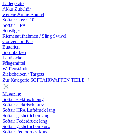
Ladegeräte
Akku Zubehör
weitere Antriebsmittel
Softair Gas/ CO2
Softair HPA
Sonstiges
Riemenaufnahmen / Sling Swivel
Conversion Kits
Batterien
Sprühfarben
Laufsocken
Pflegemittel
Waffenständer
Zielscheiben / Targets
Zur Kategorie SOFTAIRWAFFEN TEILE
Magazine
Softair elektrisch lang
Softair elektrisch kurz
Softair HPA Luftdruck lang
Softair gasbetrieben lang
Softair Federdruck lang
Softair gasbetrieben kurz
Softair Federdruck kurz