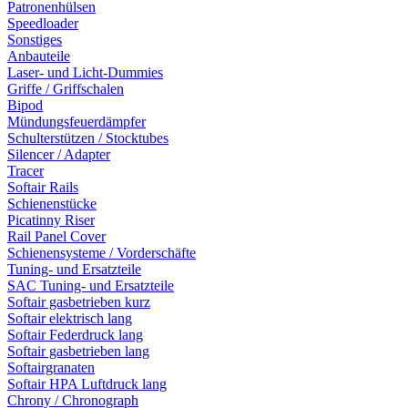
Patronenhülsen
Speedloader
Sonstiges
Anbauteile
Laser- und Licht-Dummies
Griffe / Griffschalen
Bipod
Mündungsfeuerdämpfer
Schulterstützen / Stocktubes
Silencer / Adapter
Tracer
Softair Rails
Schienenstücke
Picatinny Riser
Rail Panel Cover
Schienensysteme / Vorderschäfte
Tuning- und Ersatzteile
SAC Tuning- und Ersatzteile
Softair gasbetrieben kurz
Softair elektrisch lang
Softair Federdruck lang
Softair gasbetrieben lang
Softairgranaten
Softair HPA Luftdruck lang
Chrony / Chronograph