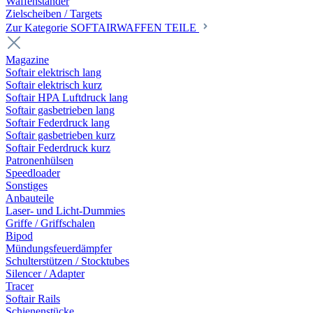
Waffenständer
Zielscheiben / Targets
Zur Kategorie SOFTAIRWAFFEN TEILE
Magazine
Softair elektrisch lang
Softair elektrisch kurz
Softair HPA Luftdruck lang
Softair gasbetrieben lang
Softair Federdruck lang
Softair gasbetrieben kurz
Softair Federdruck kurz
Patronenhülsen
Speedloader
Sonstiges
Anbauteile
Laser- und Licht-Dummies
Griffe / Griffschalen
Bipod
Mündungsfeuerdämpfer
Schulterstützen / Stocktubes
Silencer / Adapter
Tracer
Softair Rails
Schienenstücke