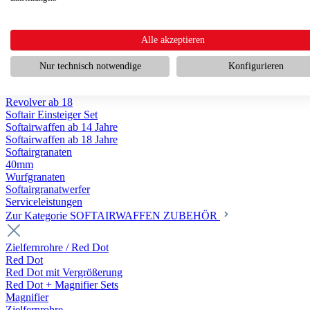
Scharfschützengewehr ab 18
Pumpguns ab 18
Softair Pistolen
Softair Pistolen Gas ab 18
Alle akzeptieren
Softair Pistolen elektrisch ab 14
Softair Pistolen Federdruck ab 14
Nur technisch notwendige
Konfigurieren
Softair Pistolen HPA Luftdruck ab 18
Historische Softairpistolen
Revolver ab 18
Softair Einsteiger Set
Softairwaffen ab 14 Jahre
Softairwaffen ab 18 Jahre
Softairgranaten
40mm
Wurfgranaten
Softairgranatwerfer
Serviceleistungen
Zur Kategorie SOFTAIRWAFFEN ZUBEHÖR
Zielfernrohre / Red Dot
Red Dot
Red Dot mit Vergrößerung
Red Dot + Magnifier Sets
Magnifier
Zielfernrohre