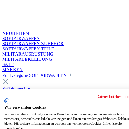
NEUHEITEN
SOFTAIRWAFFEN
SOFTAIRWAFFEN ZUBEHÖR
SOFTAIRWAFFEN TEILE
MILITÄRAUSRÜSTUNG
MILITÄRBEKLEIDUNG
SALE
MARKEN
Zur Kategorie SOFTAIRWAFFEN
Softairgewehre
Superior Custom HPA Guns ab 18
Datenschutzbestim
Deluxe Custom Guns ab 18
Softair elektrisch ab 18
Wir verwenden Cookies
Softair elektrisch ab 14
Softair gasbetrieben ab 18
Wir können diese zur Analyse unserer Besucherdaten platzieren, um unsere Webseite zu
verbessern, personalisierte Inhalte anzuzeigen und Ihnen ein großartiges Webseiten-Erlebnis
Softair HPA Luftdruck ab 18
bieten. Für weitere Informationen zu den von uns verwendeten Cookies öffnen Sie die
Historische Softairwaffen
Einstellungen.