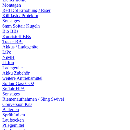
Montagen
Red Dot Erhöhung / Riser
Killflash / Protektor
Sonstiges
6mm Softair Kugeln
Bio BBs
Kunststoff BBs
Tracer BBs
Akkus / Ladegeräte
LiPo
NiMH
Li-Ion
Ladegeräte
Akku Zubehör
weitere Antriebsmittel
Softair Gas/ CO2
Softair HPA
Sonstiges
Riemenaufnahmen / Sling Swivel
Conversion Kits
Batterien
Sprühfarben
Laufsocken
Pflegemittel