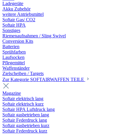
Ladegeräte
Akku Zubehör
weitere Antriebsmittel
Softair Gas/ CO2
Softair HPA
Sonstiges
Riemenaufnahmen / Sling Swivel
Conversion Kits
Batterien
Sprühfarben
Laufsocken
Pflegemittel
Waffenständer
Zielscheiben / Targets
Zur Kategorie SOFTAIRWAFFEN TEILE
Magazine
Softair elektrisch lang
Softair elektrisch kurz
Softair HPA Luftdruck lang
Softair gasbetrieben lang
Softair Federdruck lang
Softair gasbetrieben kurz
Softair Federdruck kurz