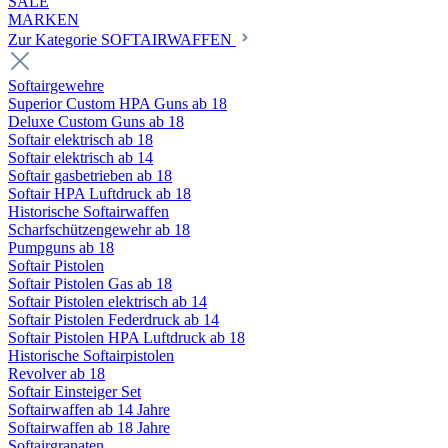
SALE
MARKEN
Zur Kategorie SOFTAIRWAFFEN
Softairgewehre
Superior Custom HPA Guns ab 18
Deluxe Custom Guns ab 18
Softair elektrisch ab 18
Softair elektrisch ab 14
Softair gasbetrieben ab 18
Softair HPA Luftdruck ab 18
Historische Softairwaffen
Scharfschützengewehr ab 18
Pumpguns ab 18
Softair Pistolen
Softair Pistolen Gas ab 18
Softair Pistolen elektrisch ab 14
Softair Pistolen Federdruck ab 14
Softair Pistolen HPA Luftdruck ab 18
Historische Softairpistolen
Revolver ab 18
Softair Einsteiger Set
Softairwaffen ab 14 Jahre
Softairwaffen ab 18 Jahre
Softairgranaten