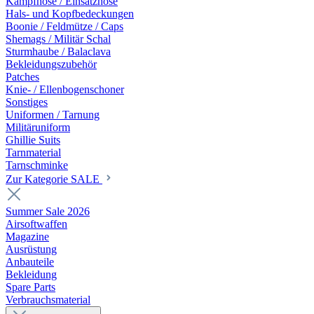
Kampfhose / Einsatzhose
Hals- und Kopfbedeckungen
Boonie / Feldmütze / Caps
Shemags / Militär Schal
Sturmhaube / Balaclava
Bekleidungszubehör
Patches
Knie- / Ellenbogenschoner
Sonstiges
Uniformen / Tarnung
Militäruniform
Ghillie Suits
Tarnmaterial
Tarnschminke
Zur Kategorie SALE
Summer Sale 2026
Airsoftwaffen
Magazine
Ausrüstung
Anbauteile
Bekleidung
Spare Parts
Verbrauchsmaterial