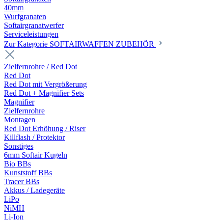
40mm
Wurfgranaten
Softairgranatwerfer
Serviceleistungen
Zur Kategorie SOFTAIRWAFFEN ZUBEHÖR
Zielfernrohre / Red Dot
Red Dot
Red Dot mit Vergrößerung
Red Dot + Magnifier Sets
Magnifier
Zielfernrohre
Montagen
Red Dot Erhöhung / Riser
Killflash / Protektor
Sonstiges
6mm Softair Kugeln
Bio BBs
Kunststoff BBs
Tracer BBs
Akkus / Ladegeräte
LiPo
NiMH
Li-Ion