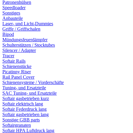
Patronenhülsen
Speedloader
Sonstiges
Anbauteile
Laser- und Licht-Dummies
Griffe / Griffschalen
Bipod
Mündungsfeuerdämpfer
Schulterstützen / Stocktubes
Silencer / Adapter
Tracer
Softair Rails
Schienenstücke
Picatinny Riser
Rail Panel Cover
Schienensysteme / Vorderschäfte
Tuning- und Ersatzteile
SAC Tuning- und Ersatzteile
Softair gasbetrieben kurz
Softair elektrisch lang
Softair Federdruck lang
Softair gasbetrieben lang
Sonstige GBB parts
Softairgranaten
Softair HPA Luftdruck lang