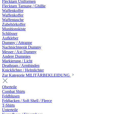
Flecktarn Uniformen
Flecktarn Tarnung / Ghillie
Waffenkoffer
Waffenkoffer
Waffentasche
Zubehörkoffer
Munitionskiste
Schlösser
Aufkleber
Dummy / Attrappe
Nachtsichtgerät Dummy
Messer / Axt Dummy
Andere Dummies
Markierung / Licht
Deathrags / Armbinden
Knicklichter / Helmlichter
Zur Kategorie MILITÄRBEKLEIDUNG
Oberteile
Combat Shirts
Feldblusen
Feldjacken / Soft Shell / Fleece
T-Shirts
Unterteile