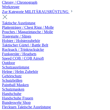
Chrony / Chronograph
Werkzeuge
Zur Kategorie MILITÄRAUSRÜSTUNG
Taktische Ausrüstung
Plattenträger / Chest Rigg / Molle
Pouches / Magazintasche / Molle
Tragegurte / Slings
Holster / Holsterzubehör
Taktischer Gürtel / Battle Belt
Rucksack / Trinkrucksäcke
Funkgeräte / Headsets
Speed CQB / CQB Airsoft
Outdoor
Schutzausrüstung
Helme / Helm Zubehör
Gehörschutz
Schutzbrillen
Paintball Masken
Schutzmasken
Handschuhe
Handschuhe Frauen
Bundeswehr Shop
Flecktarn Taktische Ausrüstung