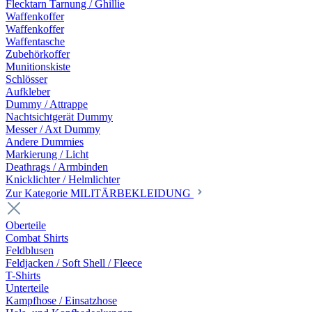
Flecktarn Tarnung / Ghillie
Waffenkoffer
Waffenkoffer
Waffentasche
Zubehörkoffer
Munitionskiste
Schlösser
Aufkleber
Dummy / Attrappe
Nachtsichtgerät Dummy
Messer / Axt Dummy
Andere Dummies
Markierung / Licht
Deathrags / Armbinden
Knicklichter / Helmlichter
Zur Kategorie MILITÄRBEKLEIDUNG
Oberteile
Combat Shirts
Feldblusen
Feldjacken / Soft Shell / Fleece
T-Shirts
Unterteile
Kampfhose / Einsatzhose