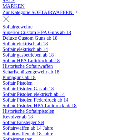
SALE
MARKEN
Zur Kategorie SOFTAIRWAFFEN
Softairgewehre
Superior Custom HPA Guns ab 18
Deluxe Custom Guns ab 18
Softair elektrisch ab 18
Softair elektrisch ab 14
Softair gasbetrieben ab 18
Softair HPA Luftdruck ab 18
Historische Softairwaffen
Scharfschützengewehr ab 18
Pumpguns ab 18
Softair Pistolen
Softair Pistolen Gas ab 18
Softair Pistolen elektrisch ab 14
Softair Pistolen Federdruck ab 14
Softair Pistolen HPA Luftdruck ab 18
Historische Softairpistolen
Revolver ab 18
Softair Einsteiger Set
Softairwaffen ab 14 Jahre
Softairwaffen ab 18 Jahre
Softairgranaten