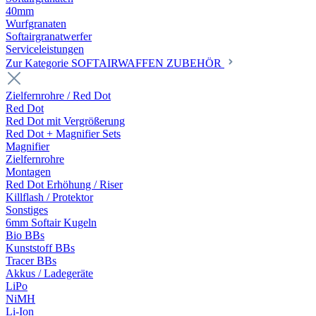
40mm
Wurfgranaten
Softairgranatwerfer
Serviceleistungen
Zur Kategorie SOFTAIRWAFFEN ZUBEHÖR
Zielfernrohre / Red Dot
Red Dot
Red Dot mit Vergrößerung
Red Dot + Magnifier Sets
Magnifier
Zielfernrohre
Montagen
Red Dot Erhöhung / Riser
Killflash / Protektor
Sonstiges
6mm Softair Kugeln
Bio BBs
Kunststoff BBs
Tracer BBs
Akkus / Ladegeräte
LiPo
NiMH
Li-Ion