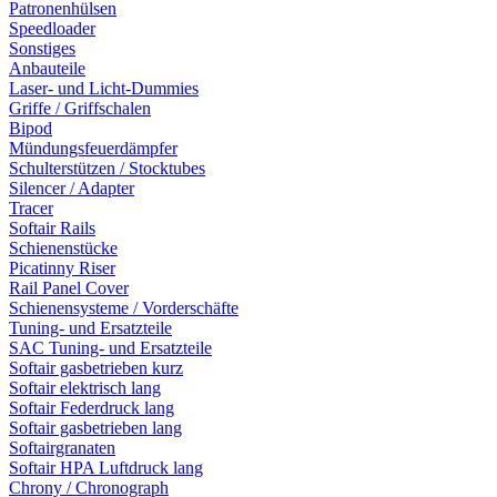
Patronenhülsen
Speedloader
Sonstiges
Anbauteile
Laser- und Licht-Dummies
Griffe / Griffschalen
Bipod
Mündungsfeuerdämpfer
Schulterstützen / Stocktubes
Silencer / Adapter
Tracer
Softair Rails
Schienenstücke
Picatinny Riser
Rail Panel Cover
Schienensysteme / Vorderschäfte
Tuning- und Ersatzteile
SAC Tuning- und Ersatzteile
Softair gasbetrieben kurz
Softair elektrisch lang
Softair Federdruck lang
Softair gasbetrieben lang
Softairgranaten
Softair HPA Luftdruck lang
Chrony / Chronograph