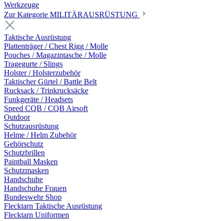
Werkzeuge
Zur Kategorie MILITÄRAUSRÜSTUNG
Taktische Ausrüstung
Plattenträger / Chest Rigg / Molle
Pouches / Magazintasche / Molle
Tragegurte / Slings
Holster / Holsterzubehör
Taktischer Gürtel / Battle Belt
Rucksack / Trinkrucksäcke
Funkgeräte / Headsets
Speed CQB / CQB Airsoft
Outdoor
Schutzausrüstung
Helme / Helm Zubehör
Gehörschutz
Schutzbrillen
Paintball Masken
Schutzmasken
Handschuhe
Handschuhe Frauen
Bundeswehr Shop
Flecktarn Taktische Ausrüstung
Flecktarn Uniformen