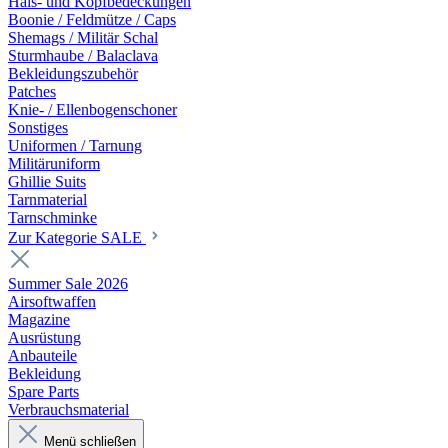
Hals- und Kopfbedeckungen
Boonie / Feldmütze / Caps
Shemags / Militär Schal
Sturmhaube / Balaclava
Bekleidungszubehör
Patches
Knie- / Ellenbogenschoner
Sonstiges
Uniformen / Tarnung
Militäruniform
Ghillie Suits
Tarnmaterial
Tarnschminke
Zur Kategorie SALE
Summer Sale 2026
Airsoftwaffen
Magazine
Ausrüstung
Anbauteile
Bekleidung
Spare Parts
Verbrauchsmaterial
Menü schließen