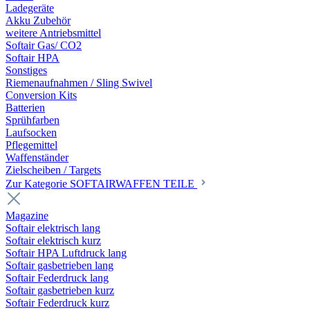
Ladegeräte
Akku Zubehör
weitere Antriebsmittel
Softair Gas/ CO2
Softair HPA
Sonstiges
Riemenaufnahmen / Sling Swivel
Conversion Kits
Batterien
Sprühfarben
Laufsocken
Pflegemittel
Waffenständer
Zielscheiben / Targets
Zur Kategorie SOFTAIRWAFFEN TEILE
Magazine
Softair elektrisch lang
Softair elektrisch kurz
Softair HPA Luftdruck lang
Softair gasbetrieben lang
Softair Federdruck lang
Softair gasbetrieben kurz
Softair Federdruck kurz