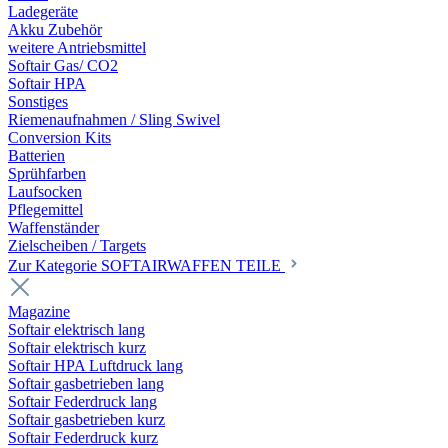
Ladegeräte
Akku Zubehör
weitere Antriebsmittel
Softair Gas/ CO2
Softair HPA
Sonstiges
Riemenaufnahmen / Sling Swivel
Conversion Kits
Batterien
Sprühfarben
Laufsocken
Pflegemittel
Waffenständer
Zielscheiben / Targets
Zur Kategorie SOFTAIRWAFFEN TEILE
Magazine
Softair elektrisch lang
Softair elektrisch kurz
Softair HPA Luftdruck lang
Softair gasbetrieben lang
Softair Federdruck lang
Softair gasbetrieben kurz
Softair Federdruck kurz