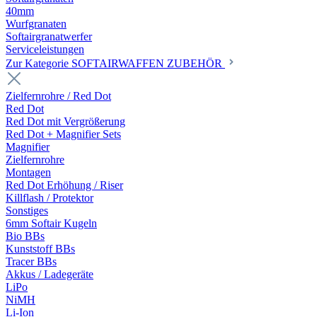
40mm
Wurfgranaten
Softairgranatwerfer
Serviceleistungen
Zur Kategorie SOFTAIRWAFFEN ZUBEHÖR
Zielfernrohre / Red Dot
Red Dot
Red Dot mit Vergrößerung
Red Dot + Magnifier Sets
Magnifier
Zielfernrohre
Montagen
Red Dot Erhöhung / Riser
Killflash / Protektor
Sonstiges
6mm Softair Kugeln
Bio BBs
Kunststoff BBs
Tracer BBs
Akkus / Ladegeräte
LiPo
NiMH
Li-Ion