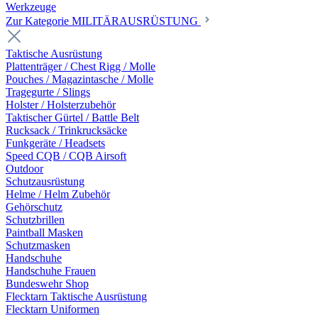
Werkzeuge
Zur Kategorie MILITÄRAUSRÜSTUNG
Taktische Ausrüstung
Plattenträger / Chest Rigg / Molle
Pouches / Magazintasche / Molle
Tragegurte / Slings
Holster / Holsterzubehör
Taktischer Gürtel / Battle Belt
Rucksack / Trinkrucksäcke
Funkgeräte / Headsets
Speed CQB / CQB Airsoft
Outdoor
Schutzausrüstung
Helme / Helm Zubehör
Gehörschutz
Schutzbrillen
Paintball Masken
Schutzmasken
Handschuhe
Handschuhe Frauen
Bundeswehr Shop
Flecktarn Taktische Ausrüstung
Flecktarn Uniformen