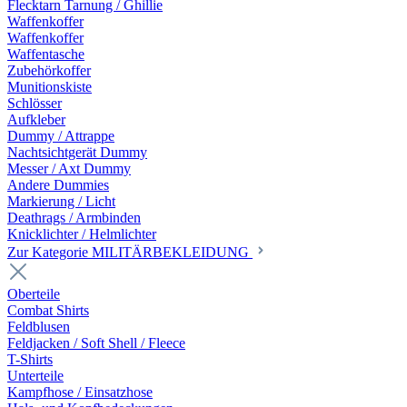
Flecktarn Tarnung / Ghillie
Waffenkoffer
Waffenkoffer
Waffentasche
Zubehörkoffer
Munitionskiste
Schlösser
Aufkleber
Dummy / Attrappe
Nachtsichtgerät Dummy
Messer / Axt Dummy
Andere Dummies
Markierung / Licht
Deathrags / Armbinden
Knicklichter / Helmlichter
Zur Kategorie MILITÄRBEKLEIDUNG
Oberteile
Combat Shirts
Feldblusen
Feldjacken / Soft Shell / Fleece
T-Shirts
Unterteile
Kampfhose / Einsatzhose