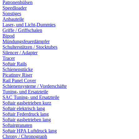
Patronenhülsen
Speedloader
Sonstiges
Anbauteile
Laser- und Licht-Dummies
Griffe / Griffschalen
Bipod
Mündungsfeuerdämpfer
Schulterstützen / Stocktubes
Silencer / Adapter
Tracer
Softair Rails
Schienenstücke
Picatinny Riser
Rail Panel Cover
Schienensysteme / Vorderschäfte
Tuning- und Ersatzteile
SAC Tuning- und Ersatzteile
Softair gasbetrieben kurz
Softair elektrisch lang
Softair Federdruck lang
Softair gasbetrieben lang
Softairgranaten
Softair HPA Luftdruck lang
Chrony / Chronograph