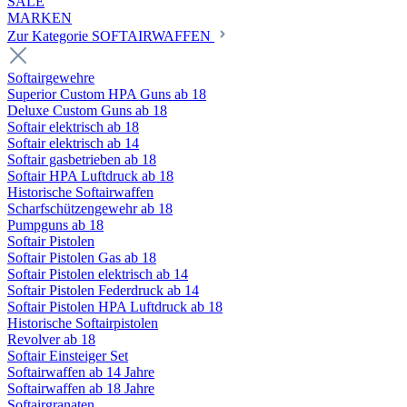
SALE
MARKEN
Zur Kategorie SOFTAIRWAFFEN
Softairgewehre
Superior Custom HPA Guns ab 18
Deluxe Custom Guns ab 18
Softair elektrisch ab 18
Softair elektrisch ab 14
Softair gasbetrieben ab 18
Softair HPA Luftdruck ab 18
Historische Softairwaffen
Scharfschützengewehr ab 18
Pumpguns ab 18
Softair Pistolen
Softair Pistolen Gas ab 18
Softair Pistolen elektrisch ab 14
Softair Pistolen Federdruck ab 14
Softair Pistolen HPA Luftdruck ab 18
Historische Softairpistolen
Revolver ab 18
Softair Einsteiger Set
Softairwaffen ab 14 Jahre
Softairwaffen ab 18 Jahre
Softairgranaten