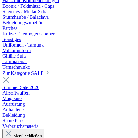
Hals- und Kopfbedeckungen
Boonie / Feldmütze / Caps
Shemags / Militär Schal
Sturmhaube / Balaclava
Bekleidungszubehör
Patches
Knie- / Ellenbogenschoner
Sonstiges
Uniformen / Tarnung
Militäruniform
Ghillie Suits
Tarnmaterial
Tarnschminke
Zur Kategorie SALE
Summer Sale 2026
Airsoftwaffen
Magazine
Ausrüstung
Anbauteile
Bekleidung
Spare Parts
Verbrauchsmaterial
Menü schließen