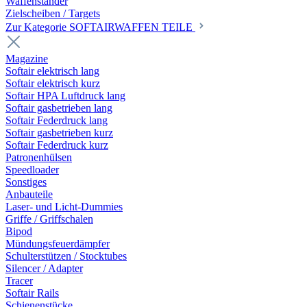
Waffenständer
Zielscheiben / Targets
Zur Kategorie SOFTAIRWAFFEN TEILE
Magazine
Softair elektrisch lang
Softair elektrisch kurz
Softair HPA Luftdruck lang
Softair gasbetrieben lang
Softair Federdruck lang
Softair gasbetrieben kurz
Softair Federdruck kurz
Patronenhülsen
Speedloader
Sonstiges
Anbauteile
Laser- und Licht-Dummies
Griffe / Griffschalen
Bipod
Mündungsfeuerdämpfer
Schulterstützen / Stocktubes
Silencer / Adapter
Tracer
Softair Rails
Schienenstücke