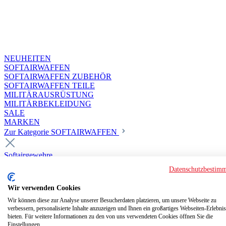
NEUHEITEN
SOFTAIRWAFFEN
SOFTAIRWAFFEN ZUBEHÖR
SOFTAIRWAFFEN TEILE
MILITÄRAUSRÜSTUNG
MILITÄRBEKLEIDUNG
SALE
MARKEN
Zur Kategorie SOFTAIRWAFFEN
Softairgewehre
Superior Custom HPA Guns ab 18
Datenschutzbestim
Deluxe Custom Guns ab 18
Softair elektrisch ab 18
Wir verwenden Cookies
Softair elektrisch ab 14
Softair gasbetrieben ab 18
Wir können diese zur Analyse unserer Besucherdaten platzieren, um unsere Webseite zu
verbessern, personalisierte Inhalte anzuzeigen und Ihnen ein großartiges Webseiten-Erlebnis
Softair HPA Luftdruck ab 18
bieten. Für weitere Informationen zu den von uns verwendeten Cookies öffnen Sie die
Historische Softairwaffen
Einstellungen.