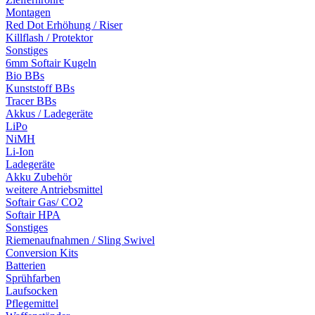
Montagen
Red Dot Erhöhung / Riser
Killflash / Protektor
Sonstiges
6mm Softair Kugeln
Bio BBs
Kunststoff BBs
Tracer BBs
Akkus / Ladegeräte
LiPo
NiMH
Li-Ion
Ladegeräte
Akku Zubehör
weitere Antriebsmittel
Softair Gas/ CO2
Softair HPA
Sonstiges
Riemenaufnahmen / Sling Swivel
Conversion Kits
Batterien
Sprühfarben
Laufsocken
Pflegemittel