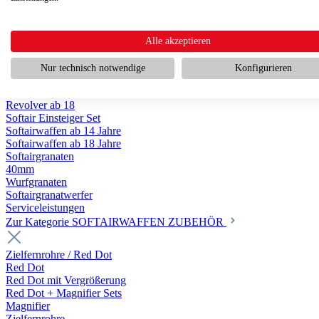
Scharfschützengewehr ab 18
Pumpguns ab 18
Softair Pistolen
Softair Pistolen Gas ab 18
Alle akzeptieren
Softair Pistolen elektrisch ab 14
Softair Pistolen Federdruck ab 14
Nur technisch notwendige
Konfigurieren
Softair Pistolen HPA Luftdruck ab 18
Historische Softairpistolen
Revolver ab 18
Softair Einsteiger Set
Softairwaffen ab 14 Jahre
Softairwaffen ab 18 Jahre
Softairgranaten
40mm
Wurfgranaten
Softairgranatwerfer
Serviceleistungen
Zur Kategorie SOFTAIRWAFFEN ZUBEHÖR
Zielfernrohre / Red Dot
Red Dot
Red Dot mit Vergrößerung
Red Dot + Magnifier Sets
Magnifier
Zielfernrohre