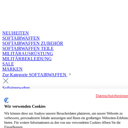
NEUHEITEN
SOFTAIRWAFFEN
SOFTAIRWAFFEN ZUBEHÖR
SOFTAIRWAFFEN TEILE
MILITÄRAUSRÜSTUNG
MILITÄRBEKLEIDUNG
SALE
MARKEN
Zur Kategorie SOFTAIRWAFFEN
Softairgewehre
Superior Custom HPA Guns ab 18
Datenschutzbestim
Deluxe Custom Guns ab 18
Softair elektrisch ab 18
Wir verwenden Cookies
Softair elektrisch ab 14
Softair gasbetrieben ab 18
Wir können diese zur Analyse unserer Besucherdaten platzieren, um unsere Webseite zu
verbessern, personalisierte Inhalte anzuzeigen und Ihnen ein großartiges Webseiten-Erlebnis
Softair HPA Luftdruck ab 18
bieten. Für weitere Informationen zu den von uns verwendeten Cookies öffnen Sie die
Superior Custom HPA Guns
Einstellungen.