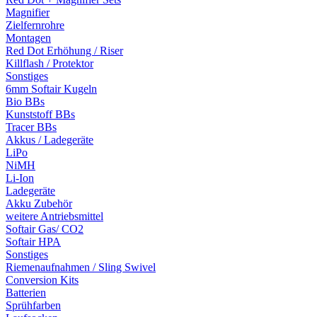
Magnifier
Zielfernrohre
Montagen
Red Dot Erhöhung / Riser
Killflash / Protektor
Sonstiges
6mm Softair Kugeln
Bio BBs
Kunststoff BBs
Tracer BBs
Akkus / Ladegeräte
LiPo
NiMH
Li-Ion
Ladegeräte
Akku Zubehör
weitere Antriebsmittel
Softair Gas/ CO2
Softair HPA
Sonstiges
Riemenaufnahmen / Sling Swivel
Conversion Kits
Batterien
Sprühfarben