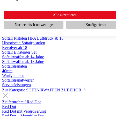
SAC x Wolverine HPA
Historische Softairwaffen
Scharfschützengewehr ab 18
Pumpguns ab 18
Alle akzeptieren
Softair Pistolen
Softair Pistolen Gas ab 18
Nur technisch notwendige
Konfigurieren
Softair Pistolen elektrisch ab 14
Softair Pistolen Federdruck ab 14
Softair Pistolen HPA Luftdruck ab 18
Historische Softairpistolen
Revolver ab 18
Softair Einsteiger Set
Softairwaffen ab 14 Jahre
Softairwaffen ab 18 Jahre
Softairgranaten
40mm
Wurfgranaten
Softairgranatwerfer
Serviceleistungen
Zur Kategorie SOFTAIRWAFFEN ZUBEHÖR
Zielfernrohre / Red Dot
Red Dot
Red Dot mit Vergrößerung
Red Dot + Magnifier Sets