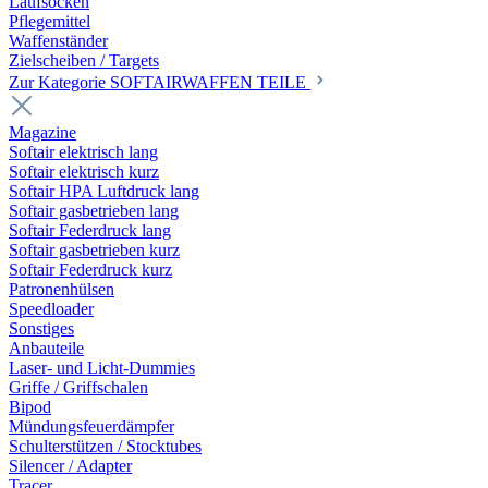
Laufsocken
Pflegemittel
Waffenständer
Zielscheiben / Targets
Zur Kategorie SOFTAIRWAFFEN TEILE
Magazine
Softair elektrisch lang
Softair elektrisch kurz
Softair HPA Luftdruck lang
Softair gasbetrieben lang
Softair Federdruck lang
Softair gasbetrieben kurz
Softair Federdruck kurz
Patronenhülsen
Speedloader
Sonstiges
Anbauteile
Laser- und Licht-Dummies
Griffe / Griffschalen
Bipod
Mündungsfeuerdämpfer
Schulterstützen / Stocktubes
Silencer / Adapter
Tracer