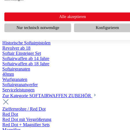
Historische Softairwaffen
Scharfschützengewehr ab 18
Pumpguns ab 18
Softair Pistolen
Alle akzeptieren
Softair Pistolen Gas ab 18
Softair Pistolen elektrisch ab 14
Nur technisch notwendige
Konfigurieren
Softair Pistolen Federdruck ab 14
Softair Pistolen HPA Luftdruck ab 18
Historische Softairpistolen
Revolver ab 18
Softair Einsteiger Set
Softairwaffen ab 14 Jahre
Softairwaffen ab 18 Jahre
Softairgranaten
40mm
Wurfgranaten
Softairgranatwerfer
Serviceleistungen
Zur Kategorie SOFTAIRWAFFEN ZUBEHÖR
Zielfernrohre / Red Dot
Red Dot
Red Dot mit Vergrößerung
Red Dot + Magnifier Sets
Magnifier