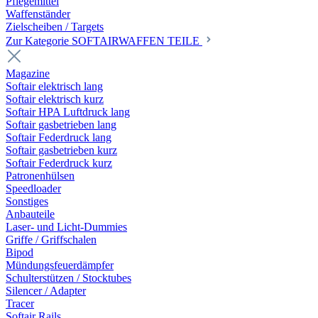
Pflegemittel
Waffenständer
Zielscheiben / Targets
Zur Kategorie SOFTAIRWAFFEN TEILE
Magazine
Softair elektrisch lang
Softair elektrisch kurz
Softair HPA Luftdruck lang
Softair gasbetrieben lang
Softair Federdruck lang
Softair gasbetrieben kurz
Softair Federdruck kurz
Patronenhülsen
Speedloader
Sonstiges
Anbauteile
Laser- und Licht-Dummies
Griffe / Griffschalen
Bipod
Mündungsfeuerdämpfer
Schulterstützen / Stocktubes
Silencer / Adapter
Tracer
Softair Rails