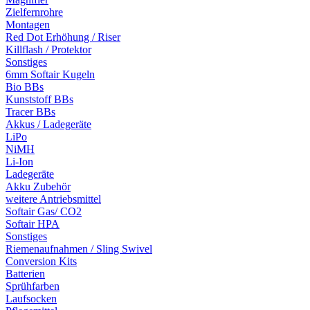
Zielfernrohre
Montagen
Red Dot Erhöhung / Riser
Killflash / Protektor
Sonstiges
6mm Softair Kugeln
Bio BBs
Kunststoff BBs
Tracer BBs
Akkus / Ladegeräte
LiPo
NiMH
Li-Ion
Ladegeräte
Akku Zubehör
weitere Antriebsmittel
Softair Gas/ CO2
Softair HPA
Sonstiges
Riemenaufnahmen / Sling Swivel
Conversion Kits
Batterien
Sprühfarben
Laufsocken