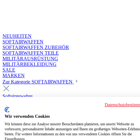
NEUHEITEN
SOFTAIRWAFFEN
SOFTAIRWAFFEN ZUBEHÖR
SOFTAIRWAFFEN TEILE
MILITÄRAUSRÜSTUNG
MILITÄRBEKLEIDUNG
SALE
MARKEN
Zur Kategorie SOFTAIRWAFFEN
Softairgewehre
Superior Custom HPA Guns ab 18
Datenschutzbestim
Deluxe Custom Guns ab 18
Softair elektrisch ab 18
Wir verwenden Cookies
Softair elektrisch ab 14
Softair gasbetrieben ab 18
Wir können diese zur Analyse unserer Besucherdaten platzieren, um unsere Webseite zu
verbessern, personalisierte Inhalte anzuzeigen und Ihnen ein großartiges Webseiten-Erlebnis
Softair HPA Luftdruck ab 18
bieten. Für weitere Informationen zu den von uns verwendeten Cookies öffnen Sie die
Storm HPA
Einstellungen.